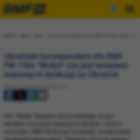
RMF24
Fakty
Świat
Ukraiński korespondent dla RMF FM: Film "Wołyń" nie
Ukraiński korespondent dla RMF
FM: Film "Wołyń" nie jest tematem
masowych dyskusji na Ukrainie
Piątek, 7 października 2016 (20:57)
​Film "Wołyń" Wojciech Smarzowskiego nie jest
tematem masowych dyskusji na Ukrainie - mówi w
rozmowie z RMF FM Roman Cymbaliuk, korespondent
ukraińskiej agencji Unian. Tłumaczy, że to nie dlatego,