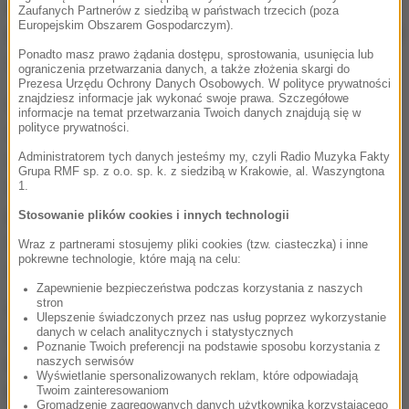
wołyńskiej "ludobójstwem" wiąże się z jej pozycją
Zaufanych Partnerów z siedzibą w państwach trzecich (poza
Europejskim Obszarem Gospodarczym).
na arenie międzynarodowej.
Dzisiaj wszyscy sąsiedzi
Ponadto masz prawo żądania dostępu, sprostowania, usunięcia lub
Ukrainy chcą nas oskarżyć o wszystko
- mówi.
ograniczenia przetwarzania danych, a także złożenia skargi do
Prezesa Urzędu Ochrony Danych Osobowych. W polityce prywatności
znajdziesz informacje jak wykonać swoje prawa. Szczegółowe
Rosjanie wykorzystują historię, by zabijać obecnie
informacje na temat przetwarzania Twoich danych znajdują się w
polityce prywatności.
ukraińskich żołnierzy. Prezydent Izraela też mówi o
ukraińskich zbrodniach. Polacy, Węgrzy i Rumuni
Administratorem tych danych jesteśmy my, czyli Radio Muzyka Fakty
Grupa RMF sp. z o.o. sp. k. z siedzibą w Krakowie, al. Waszyngtona
również
- wylicza dziennikarz.
I dlaczego boleśnie
1.
przyjmuje się to teraz na Ukrainie? Mamy bowiem
Stosowanie plików cookies i innych technologii
wrażenie, że wszyscy chcą czegoś od Ukrainy za te
Wraz z partnerami stosujemy pliki cookies (tzw. ciasteczka) i inne
pokrewne technologie, które mają na celu:
zbrodnie sprzed 70 lat
- mówi.
Zapewnienie bezpieczeństwa podczas korzystania z naszych
stron
Cymbaliuk na co dzień pracuje w Moskwie. Znany
Ulepszenie świadczonych przez nas usług poprzez wykorzystanie
danych w celach analitycznych i statystycznych
jest z bezkompromisowego stosunku do władz
Poznanie Twoich preferencji na podstawie sposobu korzystania z
naszych serwisów
Rosji. Nie bał się w przeszłości zadać Władimirowi
Wyświetlanie spersonalizowanych reklam, które odpowiadają
Putinowi pytania: dlaczego na jego rozkaz zabija się
Twoim zainteresowaniom
Gromadzenie zagregowanych danych użytkownika korzystającego