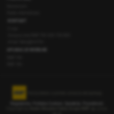
Newsroom
Radio internetowe
KONTAKT
O nas
Gorąca Linia RMF FM: 600 700 800
email: fakty@rmf.fm
APLIKACJE MOBILNE
RMF FM
RMF ON
Korzystanie z portalu oznacza akceptację
Regulaminu
.
Polityka Cookies
.
SpeakUp
.
Prywatność
.
Copyright by
Radio Muzyka Fakty Grupa RMF sp. z o.o.
sp. k.