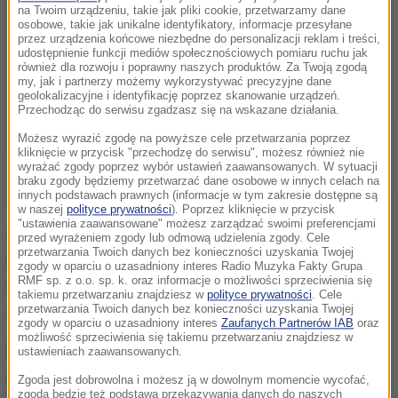
na Twoim urządzeniu, takie jak pliki cookie, przetwarzamy dane
osobowe, takie jak unikalne identyfikatory, informacje przesyłane
przez urządzenia końcowe niezbędne do personalizacji reklam i treści,
udostępnienie funkcji mediów społecznościowych pomiaru ruchu jak
również dla rozwoju i poprawny naszych produktów. Za Twoją zgodą
my, jak i partnerzy możemy wykorzystywać precyzyjne dane
geolokalizacyjne i identyfikację poprzez skanowanie urządzeń.
Przechodząc do serwisu zgadzasz się na wskazane działania.
Możesz wyrazić zgodę na powyższe cele przetwarzania poprzez
kliknięcie w przycisk "przechodzę do serwisu", możesz również nie
wyrażać zgody poprzez wybór ustawień zaawansowanych. W sytuacji
braku zgody będziemy przetwarzać dane osobowe w innych celach na
innych podstawach prawnych (informacje w tym zakresie dostępne są
w naszej
polityce prywatności
). Poprzez kliknięcie w przycisk
"ustawienia zaawansowane" możesz zarządzać swoimi preferencjami
Należy pamiętać swoją historię, ale gdy wróg jest u
przed wyrażeniem zgody lub odmową udzielenia zgody. Cele
przetwarzania Twoich danych bez konieczności uzyskania Twojej
bram i strzela do ukraińskich żołnierzy, ukraińskich
zgody w oparciu o uzasadniony interes Radio Muzyka Fakty Grupa
RMF sp. z o.o. sp. k. oraz informacje o możliwości sprzeciwienia się
synów, to zrozumcie nas, nie możemy porzucić
takiemu przetwarzaniu znajdziesz w
polityce prywatności
. Cele
wszystkiego i zająć się tą sprawą
- mówił Cymbaliuk.
przetwarzania Twoich danych bez konieczności uzyskania Twojej
zgody w oparciu o uzasadniony interes
Zaufanych Partnerów IAB
oraz
możliwość sprzeciwienia się takiemu przetwarzaniu znajdziesz w
Według dziennikarza, sprzeciw Ukrainy wobec
ustawieniach zaawansowanych.
decyzji polskiego Sejmu o nazwaniu rzezi
Zgoda jest dobrowolna i możesz ją w dowolnym momencie wycofać,
zgoda będzie też podstawą przekazywania danych do naszych