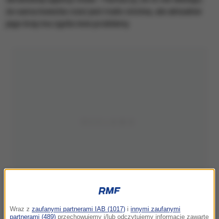
że sama kwestia rzezi jest mało istotna, ale aktualnie
jego kraj ma zgoła inne problemy.
Wraz z
zaufanymi partnerami IAB (1017)
i
innymi zaufanymi
partnerami (489)
przechowujemy i/lub odczytujemy informacje zawarte