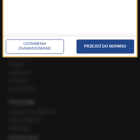
Popołudniowa rozmowa w RMF FM
Gość Krzysztofa Ziemca w RMF FM
Rozmowy w Radiu RMF24
SPOŁECZNOŚĆ
USTAWIENIA
PRZEJDŹ DO SERWISU
ZAAWANSOWANE
Facebook
Twitter
Instagram
YouTube
Kanały RSS
POLECANE
Gorąca Linia RMF FM
Staż w RMF24
Patronaty
POZOSTAŁE