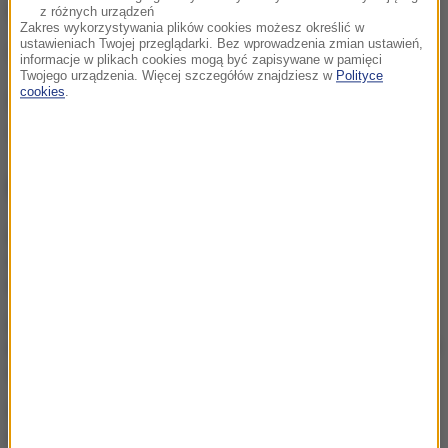
Ukraińców.
z różnych urządzeń
Zakres wykorzystywania plików cookies możesz określić w
ustawieniach Twojej przeglądarki. Bez wprowadzenia zmian ustawień,
(az)
informacje w plikach cookies mogą być zapisywane w pamięci
Twojego urządzenia. Więcej szczegółów znajdziesz w
Polityce
cookies
.
Źródło: RMF FM
Ukraina
Rosja
Wołyń
Tagi:
NAJWAŻNIEJSZE FAKTY
Z jeziora wyłowiono ciało.
To mąż włoskiej minister
To najmłodszy profesor w
historii. Wykłada inżynierię i
studiuje prawo
Dramatyczna akcja
ratunkowa w Tatrach.