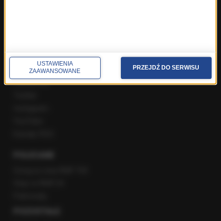
Popołudniowa rozmowa w RMF FM
Gość Krzysztofa Ziemca w RMF FM
Rozmowy w Radiu RMF24
SPOŁECZNOŚĆ
USTAWIENIA
PRZEJDŹ DO SERWISU
ZAAWANSOWANE
Facebook
Twitter
Instagram
YouTube
Kanały RSS
POLECANE
Gorąca Linia RMF FM
Staż w RMF24
Patronaty
POZOSTAŁE