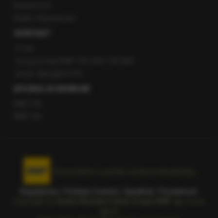
Newsroom
Radio internetowe
KONTAKT
O nas
Gorąca Linia RMF FM: 600 700 800
email: fakty@rmf.fm
APLIKACJE MOBILNE
RMF FM
RMF ON
Korzystanie z portalu oznacza akceptację
Regulaminu
.
Polityka Cookies
.
SpeakUp
.
Prywatność
.
Copyright by
Radio Muzyka Fakty Grupa RMF sp. z o.o.
sp. k.