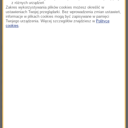
z różnych urządzeń
Zakres wykorzystywania plików cookies możesz określić w
ustawieniach Twojej przeglądarki. Bez wprowadzenia zmian ustawień,
informacje w plikach cookies mogą być zapisywane w pamięci
Twojego urządzenia. Więcej szczegółów znajdziesz w
Polityce
Źródło: PAP
cookies
.
Grecja
trzęsienie ziemi
Tagi:
NAJWAŻNIEJSZE FAKTY
Były żołnierz USA
przechodzi piekło w Rosji.
Waszyngton naciska na
Moskwę
„To był dobry dzień”. Iga
Świątek awansowała do
kolejnej rundy w Toronto
„Są już pewne postępy”.
Donald Trump mówił o