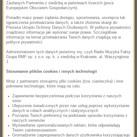
Zaufanych Partnerów z siedzibą w państwach trzecich (poza
Europejskim Obszarem Gospodarczym).
Ponadto masz prawo żądania dostępu, sprostowania, usunięcia lub
ograniczenia przetwarzania danych, a także złożenia skargi do
Prezesa Urzędu Ochrony Danych Osobowych. W polityce prywatności
znajdziesz informacje jak wykonać swoje prawa. Szczegółowe
informacje na temat przetwarzania Twoich danych znajdują się w
polityce prywatności.
Administratorem tych danych jesteśmy my, czyli Radio Muzyka Fakty
Grupa RMF sp. z o.o. sp. k. z siedzibą w Krakowie, al. Waszyngtona
1.
Trzęsienie było odczuwalne w Macedonii
Stosowanie plików cookies i innych technologii
Północnej, Albanii, Czarnogórze i Kosowie.
Wraz z partnerami stosujemy pliki cookies (tzw. ciasteczka) i inne
pokrewne technologie, które mają na celu:
Grecja leży na głównych uskokach geologicznych i
Zapewnienie bezpieczeństwa podczas korzystania z naszych
trzęsienia ziemi są tam częste, choć przeważnie ich
stron
epicentra zlokalizowane są na morzu i nie ma ofiar
Ulepszenie świadczonych przez nas usług poprzez wykorzystanie
danych w celach analitycznych i statystycznych
śmiertelnych. W 1999 roku 143 osoby zginęły w
Poznanie Twoich preferencji na podstawie sposobu korzystania z
naszych serwisów
trzęsieniu ziemi o magnitudzie 5,9 w Atenach i
Wyświetlanie spersonalizowanych reklam, które odpowiadają
Twoim zainteresowaniom
okolicy.
Gromadzenie zagregowanych danych użytkownika korzystającego