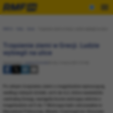
RMF24
Fakty
Świat
Trzęsienie ziemi w Grecji. Ludzie wybiegli na ulice
Trzęsienie ziemi w Grecji. Ludzie
wybiegli na ulice
Opracowanie:
Joanna Potocka
Środa, 3 marca 2021 (13:56)
Po silnym trzęsieniu ziemi o magnitudzie wynoszącej,
według różnych źródeł, od 6 do 6,3, które nawiedziło
centralną Grecję, nastąpiły liczne wstrząsy wtórne o
magnitudzie od 5 do 7.Wstrząsy było odczuwalne w
Macedonii Północnej, Albanii, Czarnogórze i Kosowie.