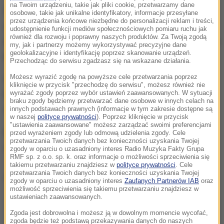
na Twoim urządzeniu, takie jak pliki cookie, przetwarzamy dane
W okolicach miasta Larisa, w pobliżu którego
osobowe, takie jak unikalne identyfikatory, informacje przesyłane
przez urządzenia końcowe niezbędne do personalizacji reklam i treści,
znalazło się epicentrum wstrząsów
uszkodzone
udostępnienie funkcji mediów społecznościowych pomiaru ruchu jak
również dla rozwoju i poprawny naszych produktów. Za Twoją zgodą
zostały liczne budynki, w tym szkoła i kościoły. Nie
my, jak i partnerzy możemy wykorzystywać precyzyjne dane
geolokalizacyjne i identyfikację poprzez skanowanie urządzeń.
ma jednak informacji o osobach poszkodowanych.
Przechodząc do serwisu zgadzasz się na wskazane działania.
Możesz wyrazić zgodę na powyższe cele przetwarzania poprzez
Obrona Cywilna poinformowała, że osuwiska ziemi,
kliknięcie w przycisk "przechodzę do serwisu", możesz również nie
które powstały w pobliżu epicentrum, zablokowały
wyrażać zgody poprzez wybór ustawień zaawansowanych. W sytuacji
braku zgody będziemy przetwarzać dane osobowe w innych celach na
częściowo lokalne drogi.
innych podstawach prawnych (informacje w tym zakresie dostępne są
w naszej
polityce prywatności
). Poprzez kliknięcie w przycisk
"ustawienia zaawansowane" możesz zarządzać swoimi preferencjami
Epicentrum wstrząsu było około 22 km na północny
przed wyrażeniem zgody lub odmową udzielenia zgody. Cele
przetwarzania Twoich danych bez konieczności uzyskania Twojej
zachód od Larisy, 350 km na północ od Aten .
zgody w oparciu o uzasadniony interes Radio Muzyka Fakty Grupa
RMF sp. z o.o. sp. k. oraz informacje o możliwości sprzeciwienia się
takiemu przetwarzaniu znajdziesz w
polityce prywatności
. Cele
przetwarzania Twoich danych bez konieczności uzyskania Twojej
Dalsza część artykułu pod materiałem video:
zgody w oparciu o uzasadniony interes
Zaufanych Partnerów IAB
oraz
możliwość sprzeciwienia się takiemu przetwarzaniu znajdziesz w
ustawieniach zaawansowanych.
Zgoda jest dobrowolna i możesz ją w dowolnym momencie wycofać,
zgoda będzie też podstawą przekazywania danych do naszych