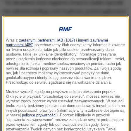
"Te obraźliwe oraz naganne słowa w żaden sposób
nie odzwierciedlają cnót mądrości, powściągliwości i
rozeznania, którymi musi cechować się polityczny
autorytet" - czytamy w oświadczeniu. W dokumencie
zaznaczono również, że domniemany prezydencki
Wraz z
zaufanymi partnerami IAB (1017)
i
innymi zaufanymi
partnerami (489)
przechowujemy i/lub odczytujemy informacje zawarte
komentarz "odzwierciedla całkowicie błędny i
na Twoim urządzeniu, takie jak pliki cookie, przetwarzamy dane
rasistowski pogląd na haitańską społeczność oraz
osobowe, takie jak unikalne identyfikatory, informacje przesyłane
przez urządzenia końcowe niezbędne do personalizacji reklam i treści,
jej zasługi dla USA".
udostępnienie funkcji mediów społecznościowych pomiaru ruchu jak
również dla rozwoju i poprawny naszych produktów. Za Twoją zgodą
my, jak i partnerzy możemy wykorzystywać precyzyjne dane
Z kolei ambasador Haiti w Waszyngtonie Paul Altidor
geolokalizacyjne i identyfikację poprzez skanowanie urządzeń.
Przechodząc do serwisu zgadzasz się na wskazane działania.
stwierdził, że "ma nadzieję, że Trump nie
Możesz wyrazić zgodę na powyższe cele przetwarzania poprzez
wypowiedział tych słów".
Jeśli jednak ich użył, mamy
kliknięcie w przycisk "przechodzę do serwisu", możesz również nie
wyrażać zgody poprzez wybór ustawień zaawansowanych. W sytuacji
nadzieję, że przeprosi nie tylko Haitańczyków, ale i
braku zgody będziemy przetwarzać dane osobowe w innych celach na
innych podstawach prawnych (informacje w tym zakresie dostępne są
Amerykanów
- dodał.
w naszej
polityce prywatności
). Poprzez kliknięcie w przycisk
"ustawienia zaawansowane" możesz zarządzać swoimi preferencjami
przed wyrażeniem zgody lub odmową udzielenia zgody. Cele
Agencja AP, powołując się na źródło w
przetwarzania Twoich danych bez konieczności uzyskania Twojej