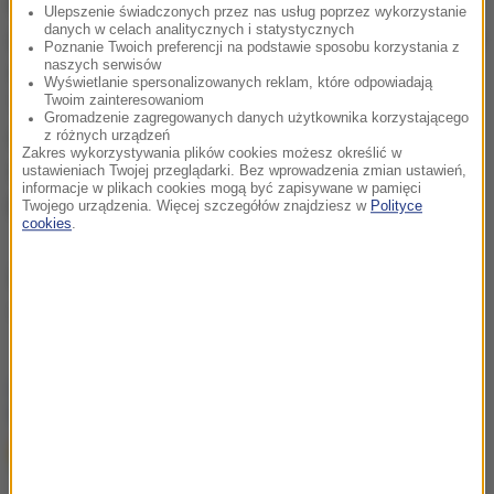
Nowy dyrektor artystyczny pojawił się w teatrze w
Ulepszenie świadczonych przez nas usług poprzez wykorzystanie
danych w celach analitycznych i statystycznych
grudniu 2018 roku. Jego powołania nie konsultowano
Poznanie Twoich preferencji na podstawie sposobu korzystania z
naszych serwisów
z artystami, którzy chcieli, by teatrem kierowała
Wyświetlanie spersonalizowanych reklam, które odpowiadają
Tatiana Doronina. Ta zasłużona aktorka stała na
Twoim zainteresowaniom
Gromadzenie zagregowanych danych użytkownika korzystającego
czele teatru od 1987 roku. Teraz powołano ją na
z różnych urządzeń
Zakres wykorzystywania plików cookies możesz określić w
stanowisko honorowego dyrektora, bez żadnych
ustawieniach Twojej przeglądarki. Bez wprowadzenia zmian ustawień,
informacje w plikach cookies mogą być zapisywane w pamięci
pełnomocnictw.
Twojego urządzenia. Więcej szczegółów znajdziesz w
Polityce
cookies
.
Źródło: RMF FM
Rosja
teatr
Moskwa
alkohol
Tagi:
chcesz widzieć więcej artykułów od RMF24?
dodaj w
Google