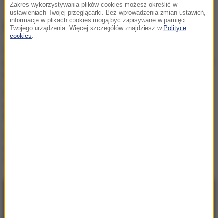
Norwegia
zderzenie
Tagi:
Zakres wykorzystywania plików cookies możesz określić w
ustawieniach Twojej przeglądarki. Bez wprowadzenia zmian ustawień,
informacje w plikach cookies mogą być zapisywane w pamięci
NAJWAŻNIEJSZE FAKTY
Twojego urządzenia. Więcej szczegółów znajdziesz w
Polityce
cookies
.
Kierują jednym państwem,
ale dzieli ich przyciemniona
szyba?
Protest na popularnym
europejskim lotnisku.
Możliwe utrudnienia
Czarne wdowy z Rosji
polują na świeżych
rekrutów
NAJNOWSZE