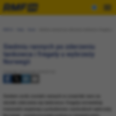
RMF24
Fakty
Świat
Siedmiu rannych po zderzeniu tankowca i fregaty u w
Siedmiu rannych po zderzeniu
tankowca i fregaty u wybrzeży
Norwegii
Czwartek, 8 listopada 2018 (07:22)
​Siedem osób zostało rannych w czwartek rano na
skutek zderzenia się tankowca i fregaty norweskiej
marynarki wojennej u południowo-zachodnich wybrzeży
Norwegii - poinformowała policja w oświadczeniu.