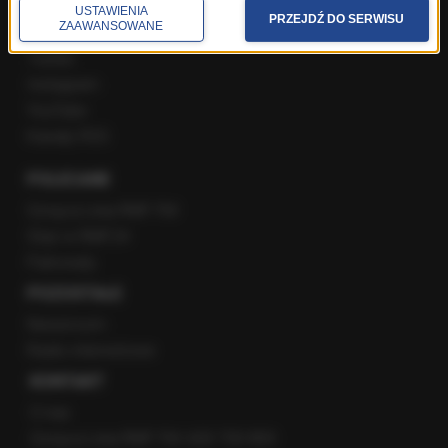
USTAWIENIA
PRZEJDŹ DO SERWISU
ZAAWANSOWANE
Facebook
Twitter
Instagram
YouTube
Kanały RSS
POLECANE
Gorąca Linia RMF FM
Staż w RMF24
Patronaty
POZOSTAŁE
Newsroom
Radio internetowe
KONTAKT
O nas
Gorąca Linia RMF FM: 600 700 800