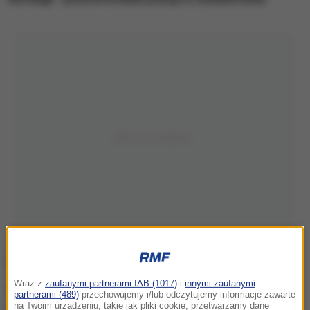
Wraz z
zaufanymi partnerami IAB (1017)
i
innymi zaufanymi
partnerami (489)
przechowujemy i/lub odczytujemy informacje zawarte
na Twoim urządzeniu, takie jak pliki cookie, przetwarzamy dane