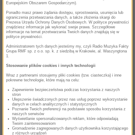
zarządzono też ewakuację załogi tego statku.
Europejskim Obszarem Gospodarczym).
Ponadto masz prawo żądania dostępu, sprostowania, usunięcia lub
(ł)
ograniczenia przetwarzania danych, a także złożenia skargi do
Prezesa Urzędu Ochrony Danych Osobowych. W polityce prywatności
znajdziesz informacje jak wykonać swoje prawa. Szczegółowe
informacje na temat przetwarzania Twoich danych znajdują się w
Dalsza część artykułu pod materiałem video:
polityce prywatności.
Administratorem tych danych jesteśmy my, czyli Radio Muzyka Fakty
Grupa RMF sp. z o.o. sp. k. z siedzibą w Krakowie, al. Waszyngtona
1.
Stosowanie plików cookies i innych technologii
Wraz z partnerami stosujemy pliki cookies (tzw. ciasteczka) i inne
pokrewne technologie, które mają na celu:
Zapewnienie bezpieczeństwa podczas korzystania z naszych
stron
Ulepszenie świadczonych przez nas usług poprzez wykorzystanie
danych w celach analitycznych i statystycznych
Poznanie Twoich preferencji na podstawie sposobu korzystania z
naszych serwisów
Wyświetlanie spersonalizowanych reklam, które odpowiadają
Twoim zainteresowaniom
Źródło: PAP
Gromadzenie zagregowanych danych użytkownika korzystającego
z różnych urządzeń