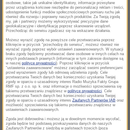
osobowe, takie jak unikalne identyfikatory, informacje przesyłane
przez urządzenia końcowe niezbędne do personalizacji reklam i treści,
udostępnienie funkcji mediów społecznościowych pomiaru ruchu jak
również dla rozwoju i poprawny naszych produktów. Za Twoją zgodą
​Siedem osób zostało rannych w czwartek rano na skutek zderzenia się
my, jak i partnerzy możemy wykorzystywać precyzyjne dane
tankowca i fregaty norweskiej marynarki wojennej u południowo-
geolokalizacyjne i identyfikację poprzez skanowanie urządzeń.
zachodnich wybrzeży Norwegii.
Przechodząc do serwisu zgadzasz się na wskazane działania.
Możesz wyrazić zgodę na powyższe cele przetwarzania poprzez
Po kolizji fregata KNM Helge Ingstad zaczęła
kliknięcie w przycisk "przechodzę do serwisu", możesz również nie
wyrażać zgody poprzez wybór ustawień zaawansowanych. W sytuacji
nabierać wody, co wymusiło ewakuację 137-
braku zgody będziemy przetwarzać dane osobowe w innych celach na
innych podstawach prawnych (informacje w tym zakresie dostępne są
osobowej załogi okrętu.
w naszej
polityce prywatności
). Poprzez kliknięcie w przycisk
"ustawienia zaawansowane" możesz zarządzać swoimi preferencjami
przed wyrażeniem zgody lub odmową udzielenia zgody. Cele
Jak podały służby ratunkowe cytowane przez
przetwarzania Twoich danych bez konieczności uzyskania Twojej
zgody w oparciu o uzasadniony interes Radio Muzyka Fakty Grupa
norweską stację TV2, nie pojawiły się dotąd
RMF sp. z o.o. sp. k. oraz informacje o możliwości sprzeciwienia się
takiemu przetwarzaniu znajdziesz w
polityce prywatności
. Cele
doniesienia o uszkodzeniach tankowca czy wycieku
przetwarzania Twoich danych bez konieczności uzyskania Twojej
ropy naftowej. Według TV2 chodzi o tankowiec Sola
zgody w oparciu o uzasadniony interes
Zaufanych Partnerów IAB
oraz
możliwość sprzeciwienia się takiemu przetwarzaniu znajdziesz w
TS.
ustawieniach zaawansowanych.
Zgoda jest dobrowolna i możesz ją w dowolnym momencie wycofać,
Agencja dpa pisze, że ze względów bezpieczeństwa
zgoda będzie też podstawą przekazywania danych do naszych
Zaufanych Partnerów z siedzibą w państwach trzecich (poza