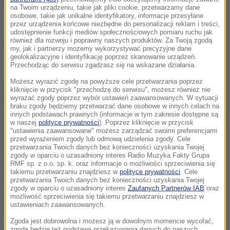
na Twoim urządzeniu, takie jak pliki cookie, przetwarzamy dane
negocjacje kosztów budowy; jak się okazuje –
osobowe, takie jak unikalne identyfikatory, informacje przesyłane
przez urządzenia końcowe niezbędne do personalizacji reklam i treści,
skutecznie.
udostępnienie funkcji mediów społecznościowych pomiaru ruchu jak
Najważniejsze informacje z kraju i ze świata
również dla rozwoju i poprawny naszych produktów. Za Twoją zgodą
my, jak i partnerzy możemy wykorzystywać precyzyjne dane
znajdziesz na stronie głównej
RMF24
geolokalizacyjne i identyfikację poprzez skanowanie urządzeń.
Przechodząc do serwisu zgadzasz się na wskazane działania.
Jak zawrzeć kontrakt na pół miliarda
Możesz wyrazić zgodę na powyższe cele przetwarzania poprzez
kliknięcie w przycisk "przechodzę do serwisu", możesz również nie
bez przetargu? Tłumaczy Biały Dom
wyrażać zgody poprzez wybór ustawień zaawansowanych. W sytuacji
braku zgody będziemy przetwarzać dane osobowe w innych celach na
innych podstawach prawnych (informacje w tym zakresie dostępne są
Administracja Trumpa latem ubiegłego roku
ominęła
w naszej
polityce prywatności
). Poprzez kliknięcie w przycisk
"ustawienia zaawansowane" możesz zarządzać swoimi preferencjami
procedury
, rozpoczynając realizację projektu sali
przed wyrażeniem zgody lub odmową udzielenia zgody. Cele
przetwarzania Twoich danych bez konieczności uzyskania Twojej
balowej – ujawnił dziennik „The Washington Post”,
zgody w oparciu o uzasadniony interes Radio Muzyka Fakty Grupa
który
dotarł m.in. do poufnej umowy z firmą Clark
RMF sp. z o.o. sp. k. oraz informacje o możliwości sprzeciwienia się
takiemu przetwarzaniu znajdziesz w
polityce prywatności
. Cele
Construction
, wykonawcą prac współpracującą z
przetwarzania Twoich danych bez konieczności uzyskania Twojej
zgody w oparciu o uzasadniony interes
Zaufanych Partnerów IAB
oraz
administracją federalną od wielu lat, a także
możliwość sprzeciwienia się takiemu przetwarzaniu znajdziesz w
ustawieniach zaawansowanych.
korespondencji i innych dokumentów w tej sprawie.
Zgoda jest dobrowolna i możesz ją w dowolnym momencie wycofać,
zgoda będzie też podstawą przekazywania danych do naszych