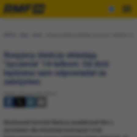
RMF24
Fakty
Świat
Rosyjscy śledczy składają "życzenia" 14-latkom: Od
Rosyjscy śledczy składają
"życzenia" 14-latkom: Od dziś
będziesz sam odpowiadał za
zabójstwo
Piątek, 19 lutego 2021 (08:41)
​Moskiewski Komitet Śledczy opublikował film z
życzeniami dla młodzieży kończącej 14 lat.