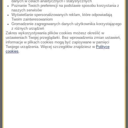
danych w celach analitycznych i statystycznych
Poznanie Twoich preferencji na podstawie sposobu korzystania z
odpowiedzialnością".
naszych serwisów
Wyświetlanie spersonalizowanych reklam, które odpowiadają
Twoim zainteresowaniom
Film został wyśmiany przez internautów, którzy
Gromadzenie zagregowanych danych użytkownika korzystającego
z różnych urządzeń
dodatkowo zwracali uwagę także na żółte emotki
Zakres wykorzystywania plików cookies możesz określić w
pokazujące konkretne przepisy z kodeksu, za
ustawieniach Twojej przeglądarki. Bez wprowadzenia zmian ustawień,
informacje w plikach cookies mogą być zapisywane w pamięci
których łamanie można zostać ukaranym.
Twojego urządzenia. Więcej szczegółów znajdziesz w
Polityce
cookies
.
Wideo zostało wkrótce usunięte ze strony Komitetu
Śledczego, ale jego liczne kopie dalej można znaleźć
w internecie. Rzeczniczka moskiewskiego
departamentu Julia Iwanowa nie skomentowała
nagrania. Z kolei przedstawicielka departamentu
ochrony socjalnej - którego logo także widniało na
filmie - tłumaczyła, że funkcjonariusze nikomu nie
grożą prześladowaniami, tylko "mówią, że trzeba