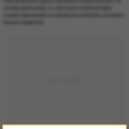
Funkcjonariusze oprócz gratulacji mówią dzieciom, że
od dnia ukończenia 14. roku życia osobiście będą
musieli odpowiadać za zabójstwa, kradzieże, porwania i
inne przestępstwa.