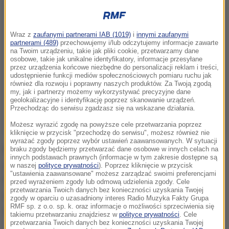
Wraz z
zaufanymi partnerami IAB (1019)
i
innymi zaufanymi
partnerami (489)
przechowujemy i/lub odczytujemy informacje zawarte
na Twoim urządzeniu, takie jak pliki cookie, przetwarzamy dane
osobowe, takie jak unikalne identyfikatory, informacje przesyłane
przez urządzenia końcowe niezbędne do personalizacji reklam i treści,
udostępnienie funkcji mediów społecznościowych pomiaru ruchu jak
również dla rozwoju i poprawny naszych produktów. Za Twoją zgodą
my, jak i partnerzy możemy wykorzystywać precyzyjne dane
geolokalizacyjne i identyfikację poprzez skanowanie urządzeń.
Przechodząc do serwisu zgadzasz się na wskazane działania.
Możesz wyrazić zgodę na powyższe cele przetwarzania poprzez
kliknięcie w przycisk "przechodzę do serwisu", możesz również nie
wyrażać zgody poprzez wybór ustawień zaawansowanych. W sytuacji
Na filmie opublikowanym na stronie na stronie
braku zgody będziemy przetwarzać dane osobowe w innych celach na
innych podstawach prawnych (informacje w tym zakresie dostępne są
głównego wydziału Komitetu Śledczego w Moskwie,
w naszej
polityce prywatności
). Poprzez kliknięcie w przycisk
"ustawienia zaawansowane" możesz zarządzać swoimi preferencjami
funkcjonariusze - jedni z tortem w rękach, inni bez -
przed wyrażeniem zgody lub odmową udzielenia zgody. Cele
przetwarzania Twoich danych bez konieczności uzyskania Twojej
składają niezwykle wesołe życzenia urodzinowe
zgody w oparciu o uzasadniony interes Radio Muzyka Fakty Grupa
RMF sp. z o.o. sp. k. oraz informacje o możliwości sprzeciwienia się
wszystkim 14-latkom.
takiemu przetwarzaniu znajdziesz w
polityce prywatności
. Cele
przetwarzania Twoich danych bez konieczności uzyskania Twojej