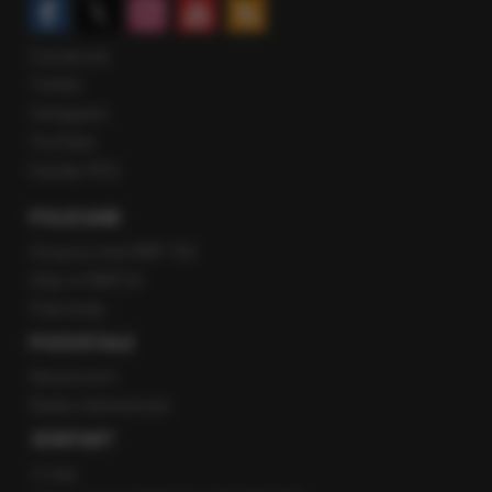
Facebook
Twitter
Instagram
YouTube
Kanały RSS
POLECANE
Gorąca Linia RMF FM
Staż w RMF24
Patronaty
POZOSTAŁE
Newsroom
Radio internetowe
KONTAKT
O nas