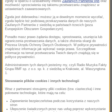
zgody w oparciu o uzasadniony interes
Zaufanych Partnerów IAB
oraz
Od tego wieku stajesz się osobiście odpowiedzialny
możliwość sprzeciwienia się takiemu przetwarzaniu znajdziesz w
ustawieniach zaawansowanych.
za czyny opisane w niektórych artykułach Kodeksu
karnego
- mówi jedna z funkcjonariuszek z tortem
Zgoda jest dobrowolna i możesz ją w dowolnym momencie wycofać,
zgoda będzie też podstawą przekazywania danych do naszych
ze świeczkami.
Od tego dnia sam będzie odpowiadał
Zaufanych Partnerów z siedzibą w państwach trzecich (poza
Europejskim Obszarem Gospodarczym).
za zabójstwa i uszczerbek na zdrowiu, a także za
Ponadto masz prawo żądania dostępu, sprostowania, usunięcia lub
inne przestępstwa, takie jak kradzież, rozbój,
ograniczenia przetwarzania danych, a także złożenia skargi do
Prezesa Urzędu Ochrony Danych Osobowych. W polityce prywatności
porwanie i wymuszenie.
Zostaniesz surowo ukarany
znajdziesz informacje jak wykonać swoje prawa. Szczegółowe
informacje na temat przetwarzania Twoich danych znajdują się w
za terroryzm i branie zakładników. Jako młody
polityce prywatności.
dorosły powinieneś wiedzieć, że poniesiesz
Administratorem tych danych jesteśmy my, czyli Radio Muzyka Fakty
Grupa RMF sp. z o.o. sp. k. z siedzibą w Krakowie, al. Waszyngtona
odpowiedzialność za gwałt i napaść na tle
1.
seksualnym
- kontynuują inni pracownicy komitetu.
Stosowanie plików cookies i innych technologii
Śledczy zwracają także uwagę, że młodzież
Wraz z partnerami stosujemy pliki cookies (tzw. ciasteczka) i inne
pokrewne technologie, które mają na celu:
zostanie ukarana za chuligaństwo, wandalizm i
Zapewnienie bezpieczeństwa podczas korzystania z naszych
niszczenie cudzego mienia. Apel kończy się
stron
Ulepszenie świadczonych przez nas usług poprzez wykorzystanie
słowami
"twoje życie jest twoją