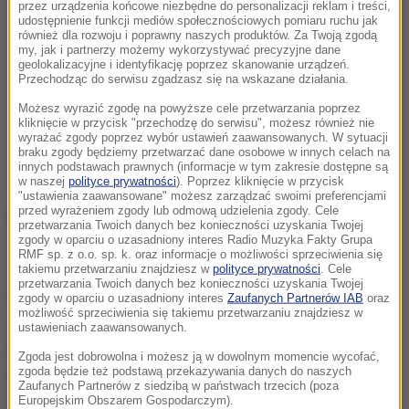
przez urządzenia końcowe niezbędne do personalizacji reklam i treści,
udostępnienie funkcji mediów społecznościowych pomiaru ruchu jak
również dla rozwoju i poprawny naszych produktów. Za Twoją zgodą
my, jak i partnerzy możemy wykorzystywać precyzyjne dane
geolokalizacyjne i identyfikację poprzez skanowanie urządzeń.
Przechodząc do serwisu zgadzasz się na wskazane działania.
Możesz wyrazić zgodę na powyższe cele przetwarzania poprzez
kliknięcie w przycisk "przechodzę do serwisu", możesz również nie
wyrażać zgody poprzez wybór ustawień zaawansowanych. W sytuacji
braku zgody będziemy przetwarzać dane osobowe w innych celach na
innych podstawach prawnych (informacje w tym zakresie dostępne są
w naszej
polityce prywatności
). Poprzez kliknięcie w przycisk
"ustawienia zaawansowane" możesz zarządzać swoimi preferencjami
przed wyrażeniem zgody lub odmową udzielenia zgody. Cele
Bazy, które mają spełniać funkcję "kwater głównych"
przetwarzania Twoich danych bez konieczności uzyskania Twojej
zgody w oparciu o uzasadniony interes Radio Muzyka Fakty Grupa
sił antyterrorystycznych, mają powstać w Kaspijsku
RMF sp. z o.o. sp. k. oraz informacje o możliwości sprzeciwienia się
nad Morzem Kaspijskim, na wschodzie w
takiemu przetwarzaniu znajdziesz w
polityce prywatności
. Cele
przetwarzania Twoich danych bez konieczności uzyskania Twojej
Pietropawłowsku Kamczackim nad Morzem Beringa i
zgody w oparciu o uzasadniony interes
Zaufanych Partnerów IAB
oraz
możliwość sprzeciwienia się takiemu przetwarzaniu znajdziesz w
Jużnosachalińsku na wyspie Sachalin na Pacyfiku, na
ustawieniach zaawansowanych.
północnym zachodzie w Murmańsku nad Morzem
Zgoda jest dobrowolna i możesz ją w dowolnym momencie wycofać,
zgoda będzie też podstawą przekazywania danych do naszych
Barentsa oraz na Krymie w Symferopolu nad Morzem
Zaufanych Partnerów z siedzibą w państwach trzecich (poza
Europejskim Obszarem Gospodarczym).
Czarnym.