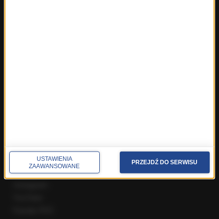
Fakty z Wrocławia
Fakty z Zakopanego
ROZMOWY W RMF FM
Najnowsze rozmowy w RMF FM
Rozmowa o 7:00 w RMF FM i Radiu RMF24
Poranna rozmowa w RMF FM
Popołudniowa rozmowa w RMF FM
Gość Krzysztofa Ziemca w RMF FM
Rozmowy w Radiu RMF24
SPOŁECZNOŚĆ
Facebook
USTAWIENIA
PRZEJDŹ DO SERWISU
ZAAWANSOWANE
Twitter
Instagram
YouTube
Kanały RSS