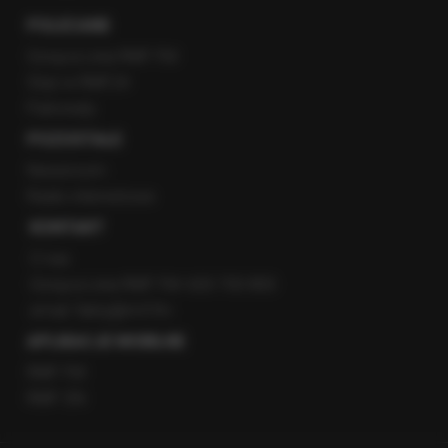
POLECANE
Gorąca Linia RMF FM
Staż w RMF24
Patronaty
POZOSTAŁE
Newsroom
Radio internetowe
KONTAKT
O nas
Gorąca Linia RMF FM: 600 700 800
email: fakty@rmf.fm
APLIKACJE MOBILNE
RMF FM
RMF ON