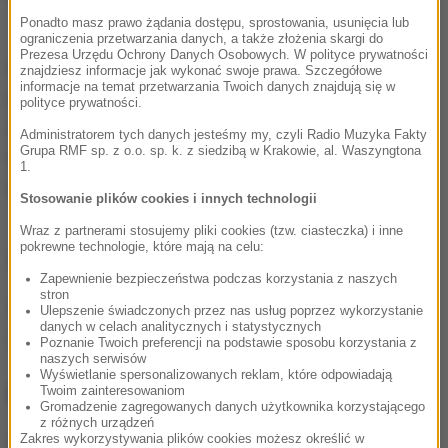
Ponadto masz prawo żądania dostępu, sprostowania, usunięcia lub
ograniczenia przetwarzania danych, a także złożenia skargi do
Prezesa Urzędu Ochrony Danych Osobowych. W polityce prywatności
W bazach będą organizowane i planowane operacje
znajdziesz informacje jak wykonać swoje prawa. Szczegółowe
informacje na temat przetwarzania Twoich danych znajdują się w
antyterrorystyczne na terenie Rosji i na jej wodach
polityce prywatności.
terytorialnych, a także "na innych terytoriach
Administratorem tych danych jesteśmy my, czyli Radio Muzyka Fakty
Grupa RMF sp. z o.o. sp. k. z siedzibą w Krakowie, al. Waszyngtona
morskich" - głosi komunikat, jaki otrzymały rosyjskie
1.
media.
Stosowanie plików cookies i innych technologii
Wraz z partnerami stosujemy pliki cookies (tzw. ciasteczka) i inne
pokrewne technologie, które mają na celu:
(mn)
Zapewnienie bezpieczeństwa podczas korzystania z naszych
stron
Źródło: RMF24/PAP
Ulepszenie świadczonych przez nas usług poprzez wykorzystanie
danych w celach analitycznych i statystycznych
Władimir Putin
Tagi:
Poznanie Twoich preferencji na podstawie sposobu korzystania z
naszych serwisów
Wyświetlanie spersonalizowanych reklam, które odpowiadają
NAJWAŻNIEJSZE FAKTY
Twoim zainteresowaniom
Gromadzenie zagregowanych danych użytkownika korzystającego
z różnych urządzeń
Zakres wykorzystywania plików cookies możesz określić w
GKS Katowice w