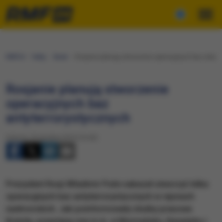
RMF24
Fakty
Świat
Rosjanie planują stworzenie operacyjnych baz antyte
Rosjanie planują stworzenie
operacyjnych baz
antyterrorystycznych
Sobota, 26 grudnia 2015 (16:42)
Prezydent Rosji Władimir Putin nakazał utworzyć kilka
operacyjnych baz antyterrorystycznych w rejonach
nadmorskich. Jak poinformowały służby prasowe
Kremla, powstaną one m.in. w Murmańsku, Kaspijsku i