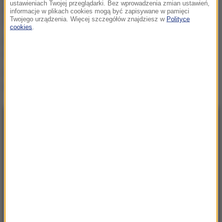
ustawieniach Twojej przeglądarki. Bez wprowadzenia zmian ustawień,
nieciekawej sytuacji przed
informacje w plikach cookies mogą być zapisywane w pamięci
rewanżem z Izraelczykami
Twojego urządzenia. Więcej szczegółów znajdziesz w
Polityce
cookies
.
Rosja na dalekiej północy
ćwiczyła walkę z NATO
Masakra w Jemenie. Huti
przeszli do ofensywy
NAJNOWSZE
22:17
GKS Katowice w nieciekawej sytuacji przed
rewanżem z Izraelczykami
21:42
Raków bezbramkowo remisuje. Sprawa
awansu otwarta