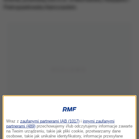
Pietropawłowsku Kamczackim.
Wraz z
zaufanymi partnerami IAB (1017)
i
innymi zaufanymi
partnerami (489)
przechowujemy i/lub odczytujemy informacje zawarte
na Twoim urządzeniu, takie jak pliki cookie, przetwarzamy dane
osobowe, takie jak unikalne identyfikatory, informacje przesyłane