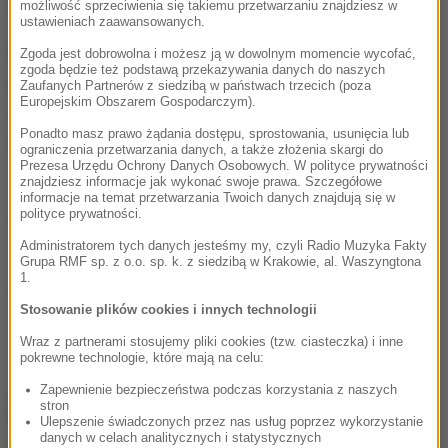
do 190 tys. W 2015 roku było to minus 188 tys.
możliwość sprzeciwienia się takiemu przetwarzaniu znajdziesz w
ustawieniach zaawansowanych.
Dodatnie saldo migracyjne za rok 2016 szacowane
Zgoda jest dobrowolna i możesz ją w dowolnym momencie wycofać,
zgoda będzie też podstawą przekazywania danych do naszych
jest na co najmniej 750 tys. ludzi, czyli mniej niż
Zaufanych Partnerów z siedzibą w państwach trzecich (poza
Europejskim Obszarem Gospodarczym).
odnotowane rok wcześniej rekordowe plus 1,1 mln,
Ponadto masz prawo żądania dostępu, sprostowania, usunięcia lub
ale w przybliżeniu tyle samo co plus 782 tys. w roku
ograniczenia przetwarzania danych, a także złożenia skargi do
Prezesa Urzędu Ochrony Danych Osobowych. W polityce prywatności
1992.
znajdziesz informacje jak wykonać swoje prawa. Szczegółowe
informacje na temat przetwarzania Twoich danych znajdują się w
polityce prywatności.
(az)
Administratorem tych danych jesteśmy my, czyli Radio Muzyka Fakty
Grupa RMF sp. z o.o. sp. k. z siedzibą w Krakowie, al. Waszyngtona
1.
Źródło: PAP
Stosowanie plików cookies i innych technologii
Niemcy
imigracja
uchodźcy
Tagi:
Wraz z partnerami stosujemy pliki cookies (tzw. ciasteczka) i inne
pokrewne technologie, które mają na celu:
Zapewnienie bezpieczeństwa podczas korzystania z naszych
chcesz widzieć więcej artykułów od RMF24?
dodaj w
stron
Google
Ulepszenie świadczonych przez nas usług poprzez wykorzystanie
danych w celach analitycznych i statystycznych