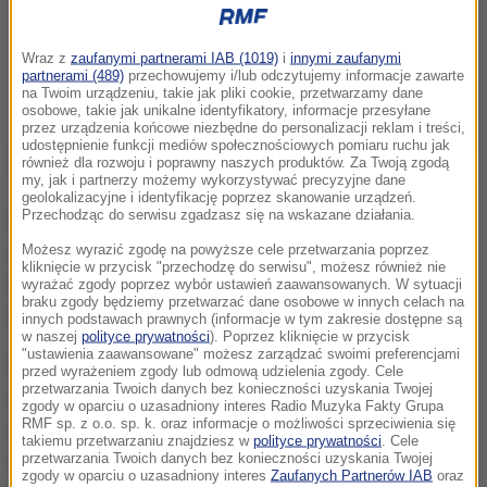
Wraz z
zaufanymi partnerami IAB (1019)
i
innymi zaufanymi
partnerami (489)
przechowujemy i/lub odczytujemy informacje zawarte
na Twoim urządzeniu, takie jak pliki cookie, przetwarzamy dane
osobowe, takie jak unikalne identyfikatory, informacje przesyłane
przez urządzenia końcowe niezbędne do personalizacji reklam i treści,
udostępnienie funkcji mediów społecznościowych pomiaru ruchu jak
również dla rozwoju i poprawny naszych produktów. Za Twoją zgodą
my, jak i partnerzy możemy wykorzystywać precyzyjne dane
geolokalizacyjne i identyfikację poprzez skanowanie urządzeń.
Przechodząc do serwisu zgadzasz się na wskazane działania.
Poprzednie absolutne maksimum osiągnięto w 2002
roku, kiedy to liczba ludności wynosiła 82,5 mln. Pod
Możesz wyrazić zgodę na powyższe cele przetwarzania poprzez
kliknięcie w przycisk "przechodzę do serwisu", możesz również nie
koniec 2015 roku Niemcy zamieszkiwało 82,2 mln
wyrażać zgody poprzez wybór ustawień zaawansowanych. W sytuacji
braku zgody będziemy przetwarzać dane osobowe w innych celach na
ludzi.
innych podstawach prawnych (informacje w tym zakresie dostępne są
w naszej
polityce prywatności
). Poprzez kliknięcie w przycisk
"ustawienia zaawansowane" możesz zarządzać swoimi preferencjami
Destatis ocenił liczbę ubiegłorocznych żywych
przed wyrażeniem zgody lub odmową udzielenia zgody. Cele
przetwarzania Twoich danych bez konieczności uzyskania Twojej
urodzeń na 730 tys. do 770 tys., a zgonów na od 900
zgody w oparciu o uzasadniony interes Radio Muzyka Fakty Grupa
RMF sp. z o.o. sp. k. oraz informacje o możliwości sprzeciwienia się
tys. do 940 tys., co każe się spodziewać ujemnego
takiemu przetwarzaniu znajdziesz w
polityce prywatności
. Cele
salda przyrostu naturalnego na poziomie od 150 tys.
przetwarzania Twoich danych bez konieczności uzyskania Twojej
zgody w oparciu o uzasadniony interes
Zaufanych Partnerów IAB
oraz