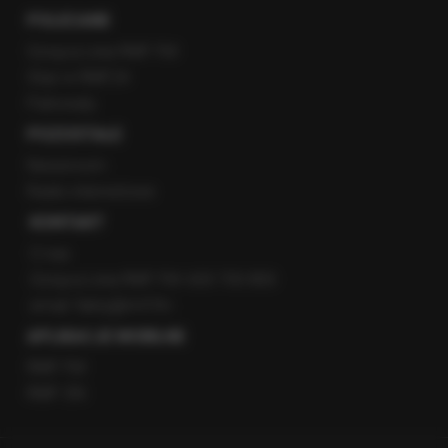
POLECANE
Gorąca Linia RMF FM
Staż w RMF24
Patronaty
POZOSTAŁE
Newsroom
Radio internetowe
KONTAKT
O nas
Gorąca Linia RMF FM: 600 700 800
email: fakty@rmf.fm
APLIKACJE MOBILNE
RMF FM
RMF ON