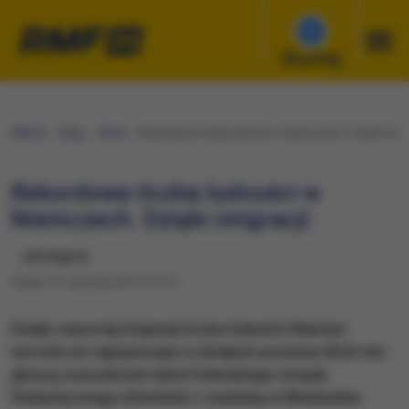
Słuchaj
RMF24
Fakty
Świat
Rekordowa liczba ludności w Niemczech. Dzięki imigr
Rekordowa liczba ludności w
Niemczech. Dzięki imigracji
udostępnij
Piątek, 27 stycznia 2017 (17:31)
Dzięki znacznej imigracji liczba ludności Niemiec
wzrosła do najwyższego w dziejach poziomu 82,8 mln -
głoszą szacunkowe dane Federalnego Urzędu
Statystycznego (Destatis) z siedzibą w Wiesbaden.