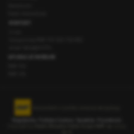
Newsroom
Radio internetowe
KONTAKT
O nas
Gorąca Linia RMF FM: 600 700 800
email: fakty@rmf.fm
APLIKACJE MOBILNE
RMF FM
RMF ON
Korzystanie z portalu oznacza akceptację
Regulaminu
.
Polityka Cookies
.
SpeakUp
.
Prywatność
.
Copyright by
Radio Muzyka Fakty Grupa RMF sp. z o.o.
sp. k.