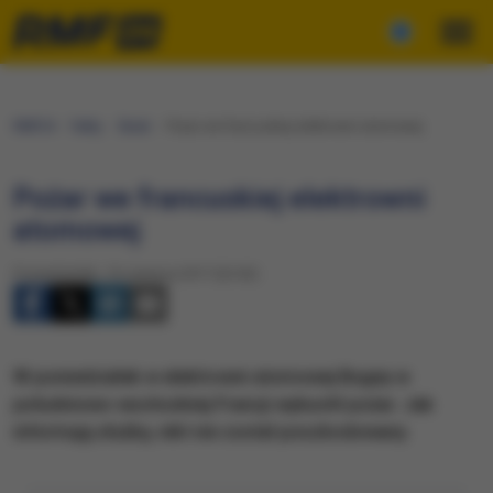
RMF24
Fakty
Świat
Pożar we francuskiej elektrowni atomowej
Pożar we francuskiej elektrowni
atomowej
Poniedziałek, 19 czerwca 2017 (22:02)
W poniedziałek w elektrowni atomowej Bugey w
południowo-wschodniej Francji wybuchł pożar. Jak
informują służby, nikt nie został poszkodowany.