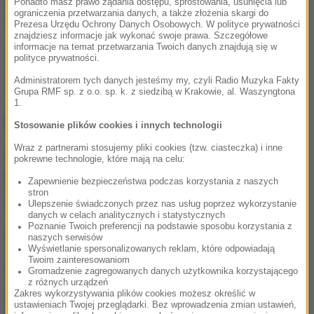
oświadczył, że czujniki nie wykryły jakiegokolwiek
Ponadto masz prawo żądania dostępu, sprostowania, usunięcia lub
ograniczenia przetwarzania danych, a także złożenia skargi do
wzrostu poziomu promieniowania.
Prezesa Urzędu Ochrony Danych Osobowych. W polityce prywatności
znajdziesz informacje jak wykonać swoje prawa. Szczegółowe
informacje na temat przetwarzania Twoich danych znajdują się w
(mn)
polityce prywatności.
Administratorem tych danych jesteśmy my, czyli Radio Muzyka Fakty
Źródło: PAP
Grupa RMF sp. z o.o. sp. k. z siedzibą w Krakowie, al. Waszyngtona
1.
NAJWAŻNIEJSZE FAKTY
Stosowanie plików cookies i innych technologii
Wraz z partnerami stosujemy pliki cookies (tzw. ciasteczka) i inne
Kaszel i pieczenie oczu po
pokrewne technologie, które mają na celu:
kąpieli w termach.
Zapewnienie bezpieczeństwa podczas korzystania z naszych
Tajemniczy incydent na
stron
Słowacji
Ulepszenie świadczonych przez nas usług poprzez wykorzystanie
danych w celach analitycznych i statystycznych
Poznanie Twoich preferencji na podstawie sposobu korzystania z
Polski turysta nie żyje.
naszych serwisów
Tragiczny wypadek w
Wyświetlanie spersonalizowanych reklam, które odpowiadają
Twoim zainteresowaniom
Pirenejach
Gromadzenie zagregowanych danych użytkownika korzystającego
z różnych urządzeń
Zakres wykorzystywania plików cookies możesz określić w
Samodzielnie, drodzy
ustawieniach Twojej przeglądarki. Bez wprowadzenia zmian ustawień,
uczniowie. Oto sposób