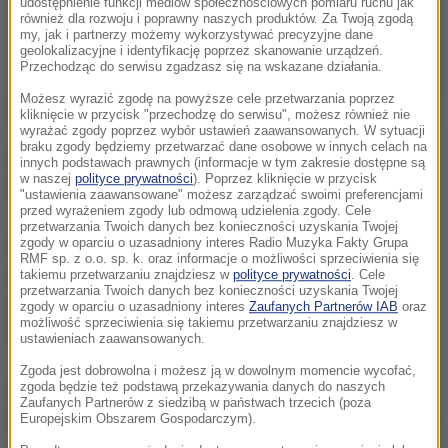
udostępnienie funkcji mediów społecznościowych pomiaru ruchu jak
również dla rozwoju i poprawny naszych produktów. Za Twoją zgodą
my, jak i partnerzy możemy wykorzystywać precyzyjne dane
geolokalizacyjne i identyfikację poprzez skanowanie urządzeń.
Przechodząc do serwisu zgadzasz się na wskazane działania.
Możesz wyrazić zgodę na powyższe cele przetwarzania poprzez
kliknięcie w przycisk "przechodzę do serwisu", możesz również nie
wyrażać zgody poprzez wybór ustawień zaawansowanych. W sytuacji
braku zgody będziemy przetwarzać dane osobowe w innych celach na
Elektrownia atomowa Bugey znajduje się 35
innych podstawach prawnych (informacje w tym zakresie dostępne są
w naszej
polityce prywatności
). Poprzez kliknięcie w przycisk
kilometrów na wschód od Lyonu.
"ustawienia zaawansowane" możesz zarządzać swoimi preferencjami
przed wyrażeniem zgody lub odmową udzielenia zgody. Cele
przetwarzania Twoich danych bez konieczności uzyskania Twojej
Pożar wybuchł na dachu sąsiadującego z reaktorem
zgody w oparciu o uzasadniony interes Radio Muzyka Fakty Grupa
RMF sp. z o.o. sp. k. oraz informacje o możliwości sprzeciwienia się
nr 5 budynku urządzeń pomocniczych, gdzie
takiemu przetwarzaniu znajdziesz w
polityce prywatności
. Cele
przetwarzania Twoich danych bez konieczności uzyskania Twojej
prowadzono prace spawalnicze. Jego gaszenie
zgody w oparciu o uzasadniony interes
Zaufanych Partnerów IAB
oraz
możliwość sprzeciwienia się takiemu przetwarzaniu znajdziesz w
trwało około dwóch godzin.
ustawieniach zaawansowanych.
Zgoda jest dobrowolna i możesz ją w dowolnym momencie wycofać,
zgoda będzie też podstawą przekazywania danych do naszych
Francuski państwowy Instytut Ochrony
Zaufanych Partnerów z siedzibą w państwach trzecich (poza
Radiologicznej i Bezpieczeństwa Nuklearnego (IRSN)
Europejskim Obszarem Gospodarczym).