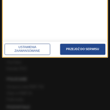
Popołudniowa rozmowa w RMF FM
Gość Krzysztofa Ziemca w RMF FM
Rozmowy w Radiu RMF24
SPOŁECZNOŚĆ
Facebook
USTAWIENIA
Twitter
PRZEJDŹ DO SERWISU
ZAAWANSOWANE
Instagram
YouTube
Kanały RSS
POLECANE
Gorąca Linia RMF FM
Staż w RMF24
Patronaty
POZOSTAŁE