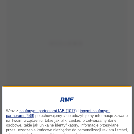
Wraz z
zaufanymi partnerami IAB (1017)
i
innymi zaufanymi
partnerami (489)
przechowujemy i/lub odczytujemy informacje zawarte
na Twoim urządzeniu, takie jak pliki cookie, przetwarzamy dane
osobowe, takie jak unikalne identyfikatory, informacje przesyłane
przez urządzenia końcowe niezbędne do personalizacji reklam i treści,