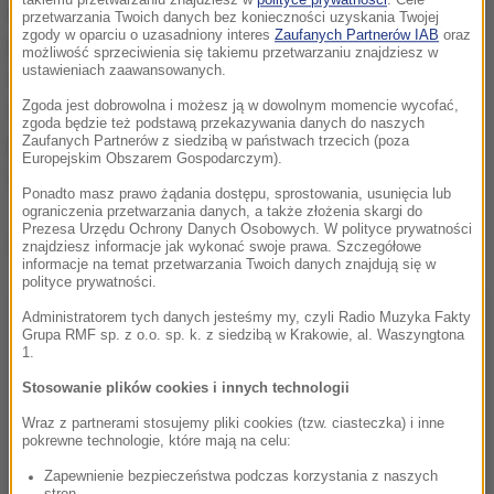
takiemu przetwarzaniu znajdziesz w
polityce prywatności
. Cele
dzielnicy stolicy Szwecji. Jej tożsamość została
przetwarzania Twoich danych bez konieczności uzyskania Twojej
zgody w oparciu o uzasadniony interes
Zaufanych Partnerów IAB
oraz
potwierdzona - przekazał gazecie Björn Rygart ze
możliwość sprzeciwienia się takiemu przetwarzaniu znajdziesz w
ustawieniach zaawansowanych.
sztokholmskiej policji. Nie chciał natomiast
Zgoda jest dobrowolna i możesz ją w dowolnym momencie wycofać,
wypowiadać się na temat przyczyn śmierci 24-latki,
zgoda będzie też podstawą przekazywania danych do naszych
przynajmniej do czasu otrzymania wyników sekcji
Zaufanych Partnerów z siedzibą w państwach trzecich (poza
Europejskim Obszarem Gospodarczym).
zwłok.
Ponadto masz prawo żądania dostępu, sprostowania, usunięcia lub
ograniczenia przetwarzania danych, a także złożenia skargi do
Prezesa Urzędu Ochrony Danych Osobowych. W polityce prywatności
Dalsza część artykułu pod materiałem video:
znajdziesz informacje jak wykonać swoje prawa. Szczegółowe
informacje na temat przetwarzania Twoich danych znajdują się w
polityce prywatności.
Administratorem tych danych jesteśmy my, czyli Radio Muzyka Fakty
Grupa RMF sp. z o.o. sp. k. z siedzibą w Krakowie, al. Waszyngtona
1.
Stosowanie plików cookies i innych technologii
Wraz z partnerami stosujemy pliki cookies (tzw. ciasteczka) i inne
pokrewne technologie, które mają na celu:
Zapewnienie bezpieczeństwa podczas korzystania z naszych