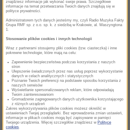
znajdziesz informacje jak wykonać swoje prawa. Szczegółowe
"przeciwko temu, co postrzega jako ćwierćwiecze
informacje na temat przetwarzania Twoich danych znajdują się w
polityce prywatności.
korupcji, niekontrolowanego liberalizmu i trwonienia
Administratorem tych danych jesteśmy my, czyli Radio Muzyka Fakty
tożsamości i kontroli narodowej". "Razem z jego
Grupa RMF sp. z o.o. sp. k. z siedzibą w Krakowie, al. Waszyngtona
1.
sojusznikiem z Budapesztu, Viktorem Orbanem, 67-
Stosowanie plików cookies i innych technologii
letni polityk dowodzi wschodnią flanką brygad
antyestabiliszmentu, które zaliczyły znaczące
Wraz z partnerami stosujemy pliki cookies (tzw. ciasteczka) i inne
pokrewne technologie, które mają na celu:
zwycięstwa na Zachodzie, od Brexitu po Donalda
Zapewnienie bezpieczeństwa podczas korzystania z naszych
Trumpa, i szykują się do kluczowych wyborów we
stron
Ulepszenie świadczonych przez nas usług poprzez wykorzystanie
Francji, w Niemczech i Holandii w przyszłym roku" -
danych w celach analitycznych i statystycznych
Poznanie Twoich preferencji na podstawie sposobu korzystania z
ocenia portal.
naszych serwisów
Wyświetlanie spersonalizowanych reklam, które odpowiadają
Twoim zainteresowaniom
Według "Politico" w nadchodzących miesiącach
Gromadzenie zagregowanych danych użytkownika korzystającego
z różnych urządzeń
Kaczyński będzie odgrywał rolę w negocjacjach UE z
Zakres wykorzystywania plików cookies możesz określić w
ustawieniach Twojej przeglądarki. Bez wprowadzenia zmian ustawień,
Wielką Brytanią w sprawie Brexitu, "dążąc do obrony
informacje w plikach cookies mogą być zapisywane w pamięci
Twojego urządzenia. Więcej szczegółów znajdziesz w
Polityce
interesów Polaków, którzy mieszkają na Wyspach, a
cookies
.