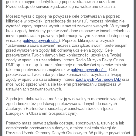
geolokalizacyjne i identyfikację poprzez skanowanie urządzeń.
Przechodząc do serwisu zgadzasz się na wskazane działania.
W rankingu Jarosław Kaczyński uznany został za
Możesz wyrazić zgodę na powyższe cele przetwarzania poprzez
postać, która steruje polityką z tylnego siedzenia.
kliknięcie w przycisk "przechodzę do serwisu", możesz również nie
wyrażać zgody poprzez wybór ustawień zaawansowanych. W sytuacji
"Formalnie Jarosław Kaczyński jest tylko jednym z
braku zgody będziemy przetwarzać dane osobowe w innych celach na
innych podstawach prawnych (informacje w tym zakresie dostępne są
460 członków polskiego parlamentu. W
w naszej
polityce prywatności
). Poprzez kliknięcie w przycisk
rzeczywistości, były premier i aktualny
"ustawienia zaawansowane" możesz zarządzać swoimi preferencjami
przed wyrażeniem zgody lub odmową udzielenia zgody. Cele
przewodniczący rządzącej partii Prawo i
przetwarzania Twoich danych bez konieczności uzyskania Twojej
zgody w oparciu o uzasadniony interes Radio Muzyka Fakty Grupa
Sprawiedliwość jest najpotężniejszym człowiekiem w
RMF sp. z o.o. sp. k. oraz informacje o możliwości sprzeciwienia się
takiemu przetwarzaniu znajdziesz w
polityce prywatności
. Cele
swoim kraju. Jakąkolwiek decyzję trzeba podjąć - Kto
przetwarzania Twoich danych bez konieczności uzyskania Twojej
zgody w oparciu o uzasadniony interes
Zaufanych Partnerów IAB
oraz
będzie kierować polską telewizją publiczną? Czy
możliwość sprzeciwienia się takiemu przetwarzaniu znajdziesz w
Donald Tusk dostanie poparcie na druga kadencję
ustawieniach zaawansowanych.
jako szef Rady Europejskiej? Czy premier Beata
Zgoda jest dobrowolna i możesz ją w dowolnym momencie wycofać,
zgoda będzie też podstawą przekazywania danych do naszych
Szydło utrzyma swoje stanowisko? - to Kaczyński
Zaufanych Partnerów z siedzibą w państwach trzecich (poza
Europejskim Obszarem Gospodarczym).
podejmuje ostateczną decyzję" - pisze "Politico".
Ponadto masz prawo żądania dostępu, sprostowania, usunięcia lub
Dodaje, że dla Polski oznacza to ostrą zmianę
ograniczenia przetwarzania danych, a także złożenia skargi do
Prezesa Urzędu Ochrony Danych Osobowych. W polityce prywatności
kierunku, bo działania Kaczyńskiego wymierzone są