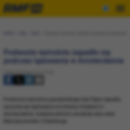
RMF24
Fakty
Świat
Podwozie samolotu zapadło się podczas lądowania
Podwozie samolotu zapadło się
podczas lądowania w Amsterdamie
Piątek, 24 lutego 2017 (16:02)
Podwozie samolotu pasażerskiego linii Flybe zapadło
się podczas lądowania na lotnisku Schiphol w
Amsterdamie. Zadanie pilotom utrudniał silny wiatr.
Maszyna leciała z Edynburga.