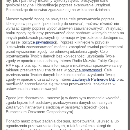
my, jak i partnerzy możemy wykorzystywać precyzyjne dane
geolokalizacyjne i identyfikację poprzez skanowanie urządzeń.
wystartował z Edynburga i zmierzał do Amsterdamu,
Przechodząc do serwisu zgadzasz się na wskazane działania.
miał problem z lądowaniem. Nie pomagał mu silny
Możesz wyrazić zgodę na powyższe cele przetwarzania poprzez
kliknięcie w przycisk "przechodzę do serwisu", możesz również nie
wiatr. W pewnym momencie w maszynie złamał się
wyrażać zgody poprzez wybór ustawień zaawansowanych. W sytuacji
braku zgody będziemy przetwarzać dane osobowe w innych celach na
fragment podwozia, co znacznie utrudniło
innych podstawach prawnych (informacje w tym zakresie dostępne są
posadzenie samolotu na pasie. Na szczęście
w naszej
polityce prywatności
). Poprzez kliknięcie w przycisk
"ustawienia zaawansowane" możesz zarządzać swoimi preferencjami
nikomu nic się nie stało.
przed wyrażeniem zgody lub odmową udzielenia zgody. Cele
przetwarzania Twoich danych bez konieczności uzyskania Twojej
zgody w oparciu o uzasadniony interes Radio Muzyka Fakty Grupa
(ag)
RMF sp. z o.o. sp. k. oraz informacje o możliwości sprzeciwienia się
takiemu przetwarzaniu znajdziesz w
polityce prywatności
. Cele
przetwarzania Twoich danych bez konieczności uzyskania Twojej
Źródło: Agencja TVN/x-news
zgody w oparciu o uzasadniony interes
Zaufanych Partnerów IAB
oraz
możliwość sprzeciwienia się takiemu przetwarzaniu znajdziesz w
samolot
Tagi:
ustawieniach zaawansowanych.
Zgoda jest dobrowolna i możesz ją w dowolnym momencie wycofać,
NAJWAŻNIEJSZE FAKTY
zgoda będzie też podstawą przekazywania danych do naszych
Zaufanych Partnerów z siedzibą w państwach trzecich (poza
Europejskim Obszarem Gospodarczym).
Były żołnierz USA
Ponadto masz prawo żądania dostępu, sprostowania, usunięcia lub
przechodzi piekło w Rosji.
ograniczenia przetwarzania danych, a także złożenia skargi do
Waszyngton naciska na