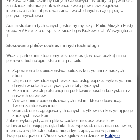
Prezesa Urzędu Ochrony Danych Osobowych. W polityce prywatności
Moskwę
znajdziesz informacje jak wykonać swoje prawa. Szczegółowe
informacje na temat przetwarzania Twoich danych znajdują się w
polityce prywatności.
„To był dobry dzień”. Iga
Administratorem tych danych jesteśmy my, czyli Radio Muzyka Fakty
Świątek awansowała do
Grupa RMF sp. z o.o. sp. k. z siedzibą w Krakowie, al. Waszyngtona
kolejnej rundy w Toronto
1.
Stosowanie plików cookies i innych technologii
„Są już pewne postępy”.
Donald Trump mówił o
Wraz z partnerami stosujemy pliki cookies (tzw. ciasteczka) i inne
wojnie w Ukrainie
pokrewne technologie, które mają na celu:
Zapewnienie bezpieczeństwa podczas korzystania z naszych
stron
Ulepszenie świadczonych przez nas usług poprzez wykorzystanie
NAJNOWSZE
danych w celach analitycznych i statystycznych
Poznanie Twoich preferencji na podstawie sposobu korzystania z
naszych serwisów
Wyświetlanie spersonalizowanych reklam, które odpowiadają
23:57
Twoim zainteresowaniom
Były żołnierz USA przechodzi piekło w Rosji.
Gromadzenie zagregowanych danych użytkownika korzystającego
z różnych urządzeń
Waszyngton naciska na Moskwę
Zakres wykorzystywania plików cookies możesz określić w
ustawieniach Twojej przeglądarki. Bez wprowadzenia zmian ustawień,
informacje w plikach cookies mogą być zapisywane w pamięci
23:18
Twojego urządzenia. Więcej szczegółów znajdziesz w
Polityce
„To był dobry dzień”. Iga Świątek awansowała