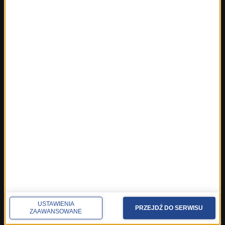
Fakty z Warszawy
Fakty z Wrocławia
Fakty z Zakopanego
ROZMOWY W RMF FM
Najnowsze rozmowy w RMF FM
Rozmowa o 7:00 w RMF FM i Radiu RMF24
Poranna rozmowa w RMF FM
Popołudniowa rozmowa w RMF FM
Gość Krzysztofa Ziemca w RMF FM
Rozmowy w Radiu RMF24
SPOŁECZNOŚĆ
Facebook
Twitter
Instagram
USTAWIENIA
PRZEJDŹ DO SERWISU
ZAAWANSOWANE
YouTube