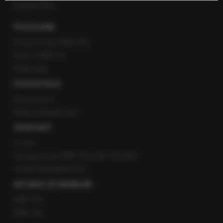
Kanały RSS
POLECANE
Gorąca Linia RMF FM
Staż w RMF24
Patronaty
POZOSTAŁE
Newsroom
Radio internetowe
KONTAKT
O nas
Gorąca Linia RMF FM: 600 700 800
email: fakty@rmf.fm
APLIKACJE MOBILNE
RMF FM
RMF ON