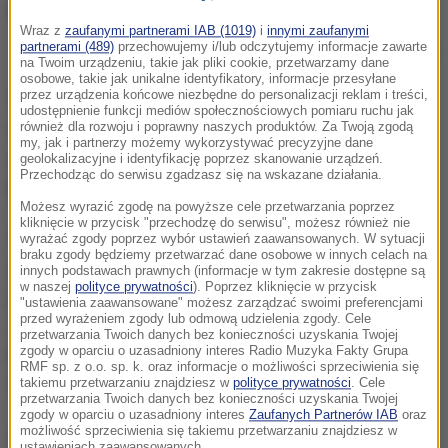
Wraz z
zaufanymi partnerami IAB (1019)
i
innymi zaufanymi
partnerami (489)
przechowujemy i/lub odczytujemy informacje zawarte
Papież przyznał, że dzieci często biorą go za lekarza
na Twoim urządzeniu, takie jak pliki cookie, przetwarzamy dane
osobowe, takie jak unikalne identyfikatory, informacje przesyłane
przez urządzenia końcowe niezbędne do personalizacji reklam i treści,
W kazaniu Franciszek przywołał swe spotkania z
udostępnienie funkcji mediów społecznościowych pomiaru ruchu jak
dziećmi podczas audiencji generalnych i innych
również dla rozwoju i poprawny naszych produktów. Za Twoją zgodą
my, jak i partnerzy możemy wykorzystywać precyzyjne dane
uroczystości, gdy rodzice proszą o
geolokalizacyjne i identyfikację poprzez skanowanie urządzeń.
Przechodząc do serwisu zgadzasz się na wskazane działania.
błogosławieństwo dla nich.
Możesz wyrazić zgodę na powyższe cele przetwarzania poprzez
kliknięcie w przycisk "przechodzę do serwisu", możesz również nie
Niektóre dzieci krzyczą na mój widok, zaczynają
wyrażać zgody poprzez wybór ustawień zaawansowanych. W sytuacji
braku zgody będziemy przetwarzać dane osobowe w innych celach na
płakać, bo widząc mnie ubranego na biało myślą, że
innych podstawach prawnych (informacje w tym zakresie dostępne są
w naszej
polityce prywatności
). Poprzez kliknięcie w przycisk
jestem lekarzem albo pielęgniarzem, który zrobił im
"ustawienia zaawansowane" możesz zarządzać swoimi preferencjami
przed wyrażeniem zgody lub odmową udzielenia zgody. Cele
zastrzyk, i myślą: "Następny, o nie"
- mówił
przetwarzania Twoich danych bez konieczności uzyskania Twojej
zgody w oparciu o uzasadniony interes Radio Muzyka Fakty Grupa
Franciszek.
RMF sp. z o.o. sp. k. oraz informacje o możliwości sprzeciwienia się
Słowa papieża przytoczył portal Vatican news.
takiemu przetwarzaniu znajdziesz w
polityce prywatności
. Cele
przetwarzania Twoich danych bez konieczności uzyskania Twojej
zgody w oparciu o uzasadniony interes
Zaufanych Partnerów IAB
oraz
możliwość sprzeciwienia się takiemu przetwarzaniu znajdziesz w
Oprac.
ustawieniach zaawansowanych.