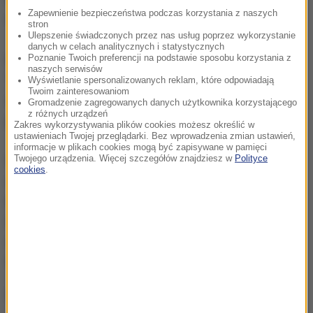
Zapewnienie bezpieczeństwa podczas korzystania z naszych
wyciek to dzieło hakerów.
stron
Ulepszenie świadczonych przez nas usług poprzez wykorzystanie
danych w celach analitycznych i statystycznych
Kancelaria nazwała doniesienia mediów
Poznanie Twoich preferencji na podstawie sposobu korzystania z
naszych serwisów
"przestępstwem" i "atakiem" na Panamę, której
Wyświetlanie spersonalizowanych reklam, które odpowiadają
Twoim zainteresowaniom
systematycznie zarzuca się, że jest rajem
Gromadzenie zagregowanych danych użytkownika korzystającego
z różnych urządzeń
podatkowym, czemu zaprzeczają władze.
Zakres wykorzystywania plików cookies możesz określić w
ustawieniach Twojej przeglądarki. Bez wprowadzenia zmian ustawień,
informacje w plikach cookies mogą być zapisywane w pamięci
Twojego urządzenia. Więcej szczegółów znajdziesz w
Polityce
Według mediów te dokumenty z lat 1977-2015,
cookies
.
ujawnione w niedzielę m.in. dzięki
Międzynarodowemu Konsorcjum Dziennikarzy
Śledczych (ICIJ), sugerują, iż 140 polityków i innych
osobistości z całego świata ma powiązania z tajnymi
firmami offshore.
(rs)