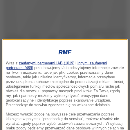
Wraz z
zaufanymi partnerami IAB (1019)
i
innymi zaufanymi
Premier oświadczył też, że Izrael nigdy nie pozwoli na
partnerami (489)
przechowujemy i/lub odczytujemy informacje zawarte
na Twoim urządzeniu, takie jak pliki cookie, przetwarzamy dane
to, by Teheran miał broń nuklearną, i powtórzył opinię
osobowe, takie jak unikalne identyfikatory, informacje przesyłane
przez urządzenia końcowe niezbędne do personalizacji reklam i treści,
jego rządu, że Iran stanowi największe zagrożenie dla
udostępnienie funkcji mediów społecznościowych pomiaru ruchu jak
jego kraju - podaje internetowy izraelski dziennik.
również dla rozwoju i poprawny naszych produktów. Za Twoją zgodą
my, jak i partnerzy możemy wykorzystywać precyzyjne dane
geolokalizacyjne i identyfikację poprzez skanowanie urządzeń.
Netanjahu dodał, że świat zachowywał w tej sprawie
Przechodząc do serwisu zgadzasz się na wskazane działania.
"ogłuszające milczenie", lecz zapewnił, że wierzy, iż
Możesz wyrazić zgodę na powyższe cele przetwarzania poprzez
kliknięcie w przycisk "przechodzę do serwisu", możesz również nie
"to się zmieni".
wyrażać zgody poprzez wybór ustawień zaawansowanych. W sytuacji
braku zgody będziemy przetwarzać dane osobowe w innych celach na