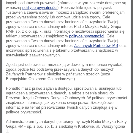
innych podstawach prawnych (informacje w tym zakresie dostępne są
Rozmawiałem kilka dni temu z prezydentem
w naszej
polityce prywatności
). Poprzez kliknięcie w przycisk
"ustawienia zaawansowane" możesz zarządzać swoimi preferencjami
Trumpem i mówił on o irańskiej agresji. Mówił o
przed wyrażeniem zgody lub odmową udzielenia zgody. Cele
przetwarzania Twoich danych bez konieczności uzyskania Twojej
determinacji Iranu, by zniszczyć Izrael. Mówił o
zgody w oparciu o uzasadniony interes Radio Muzyka Fakty Grupa
naturze porozumienia nuklearnego (mocarstw z
RMF sp. z o.o. sp. k. oraz informacje o możliwości sprzeciwienia się
takiemu przetwarzaniu znajdziesz w
polityce prywatności
. Cele
Iranem) i niebezpieczeństwie, jakie ono stanowi. Obaj
przetwarzania Twoich danych bez konieczności uzyskania Twojej
zgody w oparciu o uzasadniony interes
Zaufanych Partnerów IAB
oraz
mówiliśmy o tym wszystkim
- oświadczył Netanjahu.
możliwość sprzeciwienia się takiemu przetwarzaniu znajdziesz w
ustawieniach zaawansowanych.
W innym piątkowym artykule "Times of Israel" cytuje
Zgoda jest dobrowolna i możesz ją w dowolnym momencie wycofać,
zgoda będzie też podstawą przekazywania danych do naszych
czwartkowe wypowiedzi Trumpa, który oznajmił, że
Zaufanych Partnerów z siedzibą w państwach trzecich (poza
Europejskim Obszarem Gospodarczym).
relacje USA z Izraelem poprawiły się.
Zostały
Ponadto masz prawo żądania dostępu, sprostowania, usunięcia lub
naprawione w chwili, gdy objąłem urząd
- dodał.
ograniczenia przetwarzania danych, a także złożenia skargi do
Prezesa Urzędu Ochrony Danych Osobowych. W polityce prywatności
znajdziesz informacje jak wykonać swoje prawa. Szczegółowe
W niedzielę Biały Dom poinformował, że Trump
informacje na temat przetwarzania Twoich danych znajdują się w
zaprosił Netanjahu do złożenia w lutym wizyty w
polityce prywatności.
Waszyngtonie.
Administratorem tych danych jesteśmy my, czyli Radio Muzyka Fakty
Grupa RMF sp. z o.o. sp. k. z siedzibą w Krakowie, al. Waszyngtona
1.