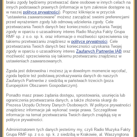
braku zgody będziemy przetwarzać dane osobowe w innych celach na
innych podstawach prawnych (informacje w tym zakresie dostępne są
w naszej
polityce prywatności
). Poprzez kliknięcie w przycisk
"ustawienia zaawansowane" możesz zarządzać swoimi preferencjami
przed wyrażeniem zgody lub odmową udzielenia zgody. Cele
przetwarzania Twoich danych bez konieczności uzyskania Twojej
zgody w oparciu o uzasadniony interes Radio Muzyka Fakty Grupa
RMF sp. z o.o. sp. k. oraz informacje o możliwości sprzeciwienia się
takiemu przetwarzaniu znajdziesz w
polityce prywatności
. Cele
przetwarzania Twoich danych bez konieczności uzyskania Twojej
zgody w oparciu o uzasadniony interes
Zaufanych Partnerów IAB
oraz
możliwość sprzeciwienia się takiemu przetwarzaniu znajdziesz w
ustawieniach zaawansowanych.
Zgoda jest dobrowolna i możesz ją w dowolnym momencie wycofać,
zgoda będzie też podstawą przekazywania danych do naszych
Zaufanych Partnerów z siedzibą w państwach trzecich (poza
Europejskim Obszarem Gospodarczym).
Ponadto masz prawo żądania dostępu, sprostowania, usunięcia lub
ograniczenia przetwarzania danych, a także złożenia skargi do
Prezesa Urzędu Ochrony Danych Osobowych. W polityce prywatności
znajdziesz informacje jak wykonać swoje prawa. Szczegółowe
informacje na temat przetwarzania Twoich danych znajdują się w
polityce prywatności.
Administratorem tych danych jesteśmy my, czyli Radio Muzyka Fakty
Grupa RMF sp. z o.o. sp. k. z siedzibą w Krakowie, al. Waszyngtona