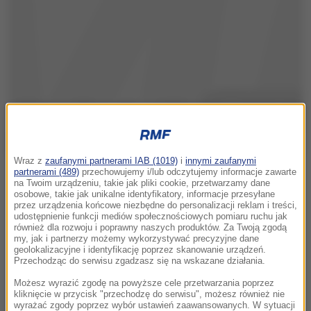
Wraz z
zaufanymi partnerami IAB (1019)
i
innymi zaufanymi
partnerami (489)
przechowujemy i/lub odczytujemy informacje zawarte
na Twoim urządzeniu, takie jak pliki cookie, przetwarzamy dane
osobowe, takie jak unikalne identyfikatory, informacje przesyłane
przez urządzenia końcowe niezbędne do personalizacji reklam i treści,
udostępnienie funkcji mediów społecznościowych pomiaru ruchu jak
również dla rozwoju i poprawny naszych produktów. Za Twoją zgodą
my, jak i partnerzy możemy wykorzystywać precyzyjne dane
geolokalizacyjne i identyfikację poprzez skanowanie urządzeń.
Przechodząc do serwisu zgadzasz się na wskazane działania.
Możesz wyrazić zgodę na powyższe cele przetwarzania poprzez
kliknięcie w przycisk "przechodzę do serwisu", możesz również nie
wyrażać zgody poprzez wybór ustawień zaawansowanych. W sytuacji