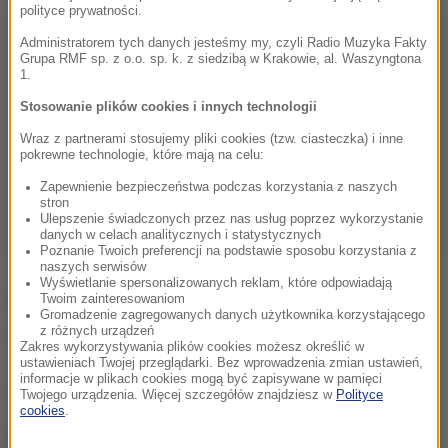
polityce prywatności.
Administratorem tych danych jesteśmy my, czyli Radio Muzyka Fakty
Grupa RMF sp. z o.o. sp. k. z siedzibą w Krakowie, al. Waszyngtona
1.
Stosowanie plików cookies i innych technologii
Wraz z partnerami stosujemy pliki cookies (tzw. ciasteczka) i inne
pokrewne technologie, które mają na celu:
Zapewnienie bezpieczeństwa podczas korzystania z naszych
stron
Ulepszenie świadczonych przez nas usług poprzez wykorzystanie
danych w celach analitycznych i statystycznych
Poznanie Twoich preferencji na podstawie sposobu korzystania z
naszych serwisów
Wyświetlanie spersonalizowanych reklam, które odpowiadają
Sygnatariusze napisali w petycji:
Z powodu
Twoim zainteresowaniom
Gromadzenie zagregowanych danych użytkownika korzystającego
sprzecznych interpretacji adhortacji apostolskiej
z różnych urządzeń
Zakres wykorzystywania plików cookies możesz określić w
"Amoris laetitia" wśród wiernych na świecie szerzy
ustawieniach Twojej przeglądarki. Bez wprowadzenia zmian ustawień,
informacje w plikach cookies mogą być zapisywane w pamięci
się rosnący niepokój i zamęt.
Twojego urządzenia. Więcej szczegółów znajdziesz w
Polityce
cookies
.
Odnosząc się do listu przedstawicieli Kościoła i