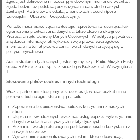
Zgoda jest dobrowolna i możesz ją w dowolnym momencie wycofać,
Huragan przesuwa się na północny wschód z
zgoda będzie też podstawą przekazywania danych do naszych
Zaufanych Partnerów z siedzibą w państwach trzecich (poza
prędkością 17 km na godz.
Europejskim Obszarem Gospodarczym).
Ponadto masz prawo żądania dostępu, sprostowania, usunięcia lub
ograniczenia przetwarzania danych, a także złożenia skargi do
Zarazem Krajowe Centrum ds. Huraganów
Prezesa Urzędu Ochrony Danych Osobowych. W polityce prywatności
znajdziesz informacje jak wykonać swoje prawa. Szczegółowe
poinformowało w sobotę nad ranem, iż burza Norma
informacje na temat przetwarzania Twoich danych znajdują się w
polityce prywatności.
przekształciła się w huragan osiągający w porywach
120 km na godzinę i podążający na północ i
Administratorem tych danych jesteśmy my, czyli Radio Muzyka Fakty
Grupa RMF sp. z o.o. sp. k. z siedzibą w Krakowie, al. Waszyngtona
północny zachód przesuwając się z prędkością 4 km
1.
na godzinę. Obecnie jest to huragan osiągający
Stosowanie plików cookies i innych technologii
poziom 1 w 5 punktowej skali Saffira-Simpsona i
Wraz z partnerami stosujemy pliki cookies (tzw. ciasteczka) i inne
pokrewne technologie, które mają na celu:
operuje nad Zatoką Meksykańską w pobliżu
Zapewnienie bezpieczeństwa podczas korzystania z naszych
Półwyspu Kalifornijskiego.
stron
Ulepszenie świadczonych przez nas usług poprzez wykorzystanie
danych w celach analitycznych i statystycznych
Poznanie Twoich preferencji na podstawie sposobu korzystania z
10 września bieżącego roku huragan Irma
naszych serwisów
(osiągający poziom 4 i 5 kategorii w skali Saffira-
Wyświetlanie spersonalizowanych reklam, które odpowiadają