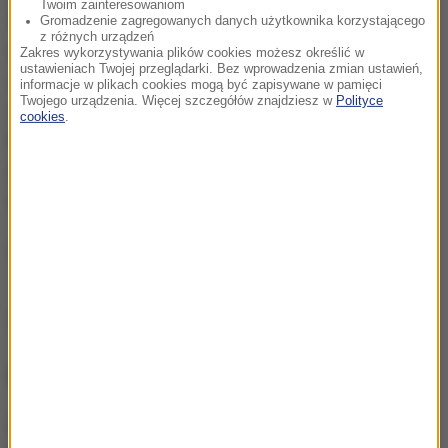
Twoim zainteresowaniom
Simpsona), który według NHC był jednym z pięciu
Gromadzenie zagregowanych danych użytkownika korzystającego
z różnych urządzeń
najpotężniejszych atlantyckich huraganów w
Zakres wykorzystywania plików cookies możesz określić w
ustawieniach Twojej przeglądarki. Bez wprowadzenia zmian ustawień,
ostatnich 80 latach, uderzył w Florydę powodując
informacje w plikach cookies mogą być zapisywane w pamięci
Twojego urządzenia. Więcej szczegółów znajdziesz w
Polityce
śmierć co najmniej 42 osób w ośmiu
cookies
.
kontynentalnych stanach USA i 82 w całym regionie,
gdzie również zniszczonych zostało 1,5 mln domów
mieszkalnych.
(j.)
Źródło: PAP
NAJWAŻNIEJSZE FAKTY
Kaszel i pieczenie oczu po
kąpieli w termach.