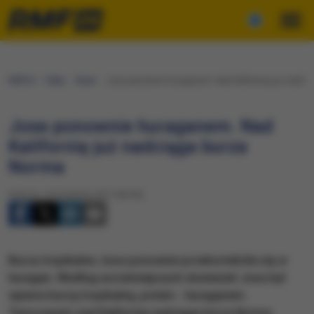
RMF24
Fakty
Świat
Jose ponownie huraganem. Nad Kalifornię już nadci
Jose ponownie huraganem. Nad
Kalifornię już nadciąga burza
Norma
Sobota, 16 września 2017 (06:56)
Burza tropikalna Jose ponownie przekształciła się w
huragan. Według wcześniejszych doniesień Jose był
wpierw burzą tropikalną, potem - huraganem.
Tymczasem nad Kalifornię nadciąga burza Norma.