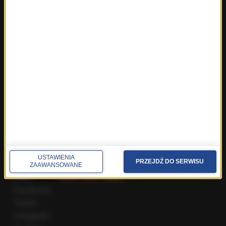
Fakty z Warszawy
Fakty z Wrocławia
Fakty z Zakopanego
ROZMOWY W RMF FM
Najnowsze rozmowy w RMF FM
Rozmowa o 7:00 w RMF FM i Radiu RMF24
Poranna rozmowa w RMF FM
Popołudniowa rozmowa w RMF FM
Gość Krzysztofa Ziemca w RMF FM
Rozmowy w Radiu RMF24
SPOŁECZNOŚĆ
USTAWIENIA
PRZEJDŹ DO SERWISU
ZAAWANSOWANE
Facebook
Twitter
Instagram