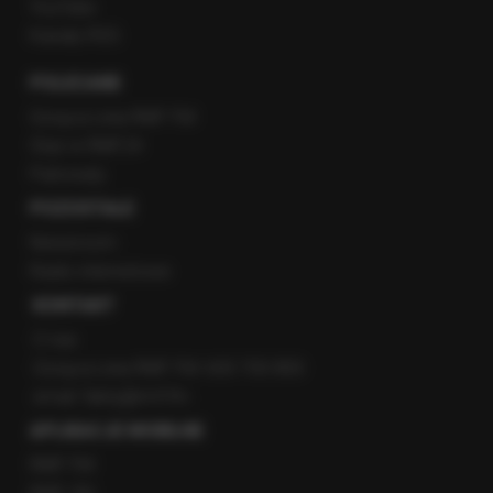
YouTube
Kanały RSS
POLECANE
Gorąca Linia RMF FM
Staż w RMF24
Patronaty
POZOSTAŁE
Newsroom
Radio internetowe
KONTAKT
O nas
Gorąca Linia RMF FM: 600 700 800
email: fakty@rmf.fm
APLIKACJE MOBILNE
RMF FM