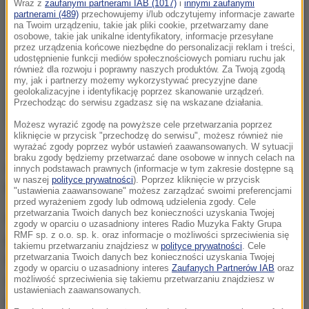
Wraz z
zaufanymi partnerami IAB (1017)
i
innymi zaufanymi
partnerami (489)
przechowujemy i/lub odczytujemy informacje zawarte
na Twoim urządzeniu, takie jak pliki cookie, przetwarzamy dane
osobowe, takie jak unikalne identyfikatory, informacje przesyłane
przez urządzenia końcowe niezbędne do personalizacji reklam i treści,
udostępnienie funkcji mediów społecznościowych pomiaru ruchu jak
również dla rozwoju i poprawny naszych produktów. Za Twoją zgodą
my, jak i partnerzy możemy wykorzystywać precyzyjne dane
geolokalizacyjne i identyfikację poprzez skanowanie urządzeń.
Przechodząc do serwisu zgadzasz się na wskazane działania.
Możesz wyrazić zgodę na powyższe cele przetwarzania poprzez
kliknięcie w przycisk "przechodzę do serwisu", możesz również nie
Jose ponownie przekształcił się w huragan nad
wyrażać zgody poprzez wybór ustawień zaawansowanych. W sytuacji
braku zgody będziemy przetwarzać dane osobowe w innych celach na
Atlantykiem osiągając w porywach prędkość do 120
innych podstawach prawnych (informacje w tym zakresie dostępne są
w naszej
polityce prywatności
). Poprzez kliknięcie w przycisk
km na godzinę.
"ustawienia zaawansowane" możesz zarządzać swoimi preferencjami
przed wyrażeniem zgody lub odmową udzielenia zgody. Cele
przetwarzania Twoich danych bez konieczności uzyskania Twojej
Huragan ten nie zagraża terenom zamieszkałym -
zgody w oparciu o uzasadniony interes Radio Muzyka Fakty Grupa
RMF sp. z o.o. sp. k. oraz informacje o możliwości sprzeciwienia się
poinformowało w sobotę Krajowe Centrum ds.
takiemu przetwarzaniu znajdziesz w
polityce prywatności
. Cele
przetwarzania Twoich danych bez konieczności uzyskania Twojej
Huraganów w siedzibą Miami. NHC przewiduje, że w
zgody w oparciu o uzasadniony interes
Zaufanych Partnerów IAB
oraz
sobotę może nastąpić intensyfikacja huraganu,
możliwość sprzeciwienia się takiemu przetwarzaniu znajdziesz w
ustawieniach zaawansowanych.
natomiast od niedzieli Jose powinien słabnąć.