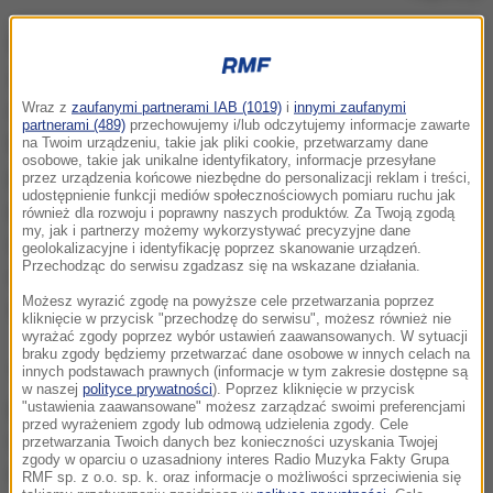
Według informacji lokalnych mediów, w piątek
zostało wyburzone mauzoleum na grobie żołnierzy
Armii Czerwonej w Trzciance. Do sprawy w
Wraz z
zaufanymi partnerami IAB (1019)
i
innymi zaufanymi
partnerami (489)
przechowujemy i/lub odczytujemy informacje zawarte
komunikacie odniosła się ambasada Rosji, która
na Twoim urządzeniu, takie jak pliki cookie, przetwarzamy dane
osobowe, takie jak unikalne identyfikatory, informacje przesyłane
podkreśliła, że "8 września br. władze polskie
przez urządzenia końcowe niezbędne do personalizacji reklam i treści,
udostępnienie funkcji mediów społecznościowych pomiaru ruchu jak
przystąpiły do likwidacji mauzoleum na zbiorowym
również dla rozwoju i poprawny naszych produktów. Za Twoją zgodą
my, jak i partnerzy możemy wykorzystywać precyzyjne dane
grobie żołnierzy Armii Czerwonej w Trzciance.
geolokalizacyjne i identyfikację poprzez skanowanie urządzeń.
Przechodząc do serwisu zgadzasz się na wskazane działania.
Ambasada Rosji w Polsce wyraża w związku z tym
Możesz wyrazić zgodę na powyższe cele przetwarzania poprzez
stanowczy protest".
kliknięcie w przycisk "przechodzę do serwisu", możesz również nie
wyrażać zgody poprzez wybór ustawień zaawansowanych. W sytuacji
braku zgody będziemy przetwarzać dane osobowe w innych celach na
"Niejednokrotnie oficjalnie wskazywaliśmy stronie
innych podstawach prawnych (informacje w tym zakresie dostępne są
w naszej
polityce prywatności
). Poprzez kliknięcie w przycisk
polskiej na to, że takie działania zaprzeczałyby
"ustawienia zaawansowane" możesz zarządzać swoimi preferencjami
przed wyrażeniem zgody lub odmową udzielenia zgody. Cele
rosyjsko-polskiej umowie międzyrządowej z 1994
przetwarzania Twoich danych bez konieczności uzyskania Twojej
zgody w oparciu o uzasadniony interes Radio Muzyka Fakty Grupa
roku o grobach i miejscach pamięci ofiar wojen i
RMF sp. z o.o. sp. k. oraz informacje o możliwości sprzeciwienia się