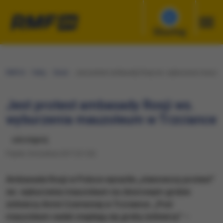
Słuchaj
RMF24
Fakty
Świat
Jest protest ambasady Rosji ws. wyburzenia mauzo
Jest protest ambasady Rosji ws.
wyburzenia mauzoleum w Trzciance
udostępnij
Piątek, 8 września 2017 (21:20)
Ambasada Rosji w Polsce wyraziła „stanowczy protest”
ws. wyburzenia mauzoleum na zbiorowym grobie
żołnierzy Armii Czerwonej w Trzciance. „Pod
mauzoleum nadal znajdują się groby żołnierzy” –