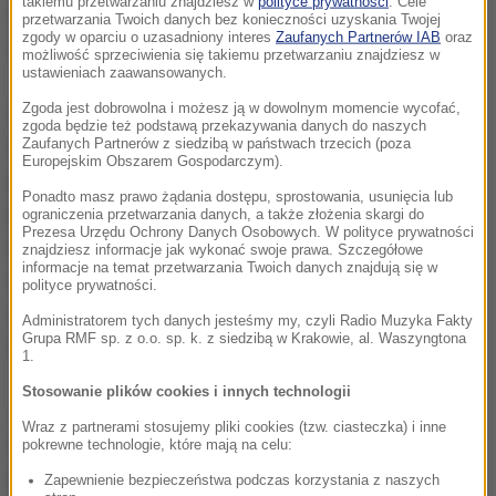
takiemu przetwarzaniu znajdziesz w
polityce prywatności
. Cele
represji" - zaznaczono w piątkowym oświadczeniu
przetwarzania Twoich danych bez konieczności uzyskania Twojej
zgody w oparciu o uzasadniony interes
Zaufanych Partnerów IAB
oraz
ambasady.
możliwość sprzeciwienia się takiemu przetwarzaniu znajdziesz w
ustawieniach zaawansowanych.
Zgoda jest dobrowolna i możesz ją w dowolnym momencie wycofać,
W komunikacie podkreślono ponadto, że zdaniem
zgoda będzie też podstawą przekazywania danych do naszych
strony rosyjskiej, Polska "nie przedstawiła
Zaufanych Partnerów z siedzibą w państwach trzecich (poza
Europejskim Obszarem Gospodarczym).
poważnych argumentów na rzecz likwidacji lub
Ponadto masz prawo żądania dostępu, sprostowania, usunięcia lub
przeniesienia tego memoriału. Według dokumentów
ograniczenia przetwarzania danych, a także złożenia skargi do
Prezesa Urzędu Ochrony Danych Osobowych. W polityce prywatności
posiadanych przez Ambasadę pod mauzoleum
znajdziesz informacje jak wykonać swoje prawa. Szczegółowe
informacje na temat przetwarzania Twoich danych znajdują się w
nadal znajdują się groby żołnierzy Armii Czerwonej,
polityce prywatności.
co nadaje jeszcze bardziej nieprawny i niemoralny
Administratorem tych danych jesteśmy my, czyli Radio Muzyka Fakty
Grupa RMF sp. z o.o. sp. k. z siedzibą w Krakowie, al. Waszyngtona
charakter akcji jego zburzenia".
1.
Stosowanie plików cookies i innych technologii
Jak powiedział PAP rzecznik wojewody
Wraz z partnerami stosujemy pliki cookies (tzw. ciasteczka) i inne
wielkopolskiego Tomasz Stube, w marcu tego roku
pokrewne technologie, które mają na celu:
mauzoleum, jako obiekt, zostało wykreślone przez
Zapewnienie bezpieczeństwa podczas korzystania z naszych