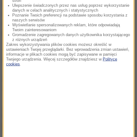
stron
wojewodę z ewidencji grobów i cmentarzy
Ulepszenie świadczonych przez nas usług poprzez wykorzystanie
danych w celach analitycznych i statystycznych
wojennych.
Od tego momentu mauzoleum
Poznanie Twoich preferencji na podstawie sposobu korzystania z
naszych serwisów
traktowane było jako obiekt pamięci, podlegający
Wyświetlanie spersonalizowanych reklam, które odpowiadają
Twoim zainteresowaniom
jurysdykcji władzy samorządowej
- zaznaczył Stube.
Gromadzenie zagregowanych danych użytkownika korzystającego
z różnych urządzeń
Zakres wykorzystywania plików cookies możesz określić w
ustawieniach Twojej przeglądarki. Bez wprowadzenia zmian ustawień,
informacje w plikach cookies mogą być zapisywane w pamięci
(mn)
Twojego urządzenia. Więcej szczegółów znajdziesz w
Polityce
cookies
.
Źródło: PAP
protest
Tagi:
chcesz widzieć więcej artykułów od RMF24?
dodaj w
Google