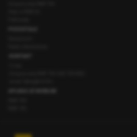
Gorąca Linia RMF FM
Staż w RMF24
Patronaty
POZOSTAŁE
Newsroom
Radio internetowe
KONTAKT
O nas
Gorąca Linia RMF FM: 600 700 800
email: fakty@rmf.fm
APLIKACJE MOBILNE
RMF FM
RMF ON