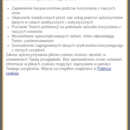
schwytanie zbiegów - oświadczył minister
Zapewnienie bezpieczeństwa podczas korzystania z naszych
stron
sprawiedliwości i bezpieczeństwa publicznego
Ulepszenie świadczonych przez nas usług poprzez wykorzystanie
danych w celach analitycznych i statystycznych
Camille Junior Edouard.
Poznanie Twoich preferencji na podstawie sposobu korzystania z
naszych serwisów
Wyświetlanie spersonalizowanych reklam, które odpowiadają
Twoim zainteresowaniom
Gromadzenie zagregowanych danych użytkownika korzystającego
Osadzonym w więzieniu udało się przejąć nieznaną
z różnych urządzeń
Zakres wykorzystywania plików cookies możesz określić w
liczbę sztuk broni.
W efekcie doszło do wymiany
ustawieniach Twojej przeglądarki. Bez wprowadzenia zmian ustawień,
ognia między więźniami a strażnikami - zginął jeden
informacje w plikach cookies mogą być zapisywane w pamięci
Twojego urządzenia. Więcej szczegółów znajdziesz w
Polityce
strażnik oraz jeden osadzony
- informował Edouard.
cookies
.
Niektóre media podają, że z zakładu mogło uciec
nawet ponad 170 więźniów.
Agencja EFE podkreśla, że do zdarzenia doszło w
chwili, gdy Haiti zmaga się z kryzysem
humanitarnym po przejściu huraganu Matthew, który