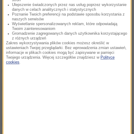
Ulepszenie świadczonych przez nas usług poprzez wykorzystanie
danych w celach analitycznych i statystycznych
Poznanie Twoich preferencji na podstawie sposobu korzystania z
naszych serwisów
Wyświetlanie spersonalizowanych reklam, które odpowiadają
Twoim zainteresowaniom
Gromadzenie zagregowanych danych użytkownika korzystającego
z różnych urządzeń
Zakres wykorzystywania plików cookies możesz określić w
ustawieniach Twojej przeglądarki. Bez wprowadzenia zmian ustawień,
informacje w plikach cookies mogą być zapisywane w pamięci
Twojego urządzenia. Więcej szczegółów znajdziesz w
Polityce
cookies
.
Opracowanie:
Magdalena Partyła
Źródło: RMF FM
Holandia
Tagi:
chcesz widzieć więcej artykułów od RMF24?
dodaj w
Google