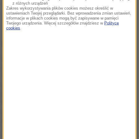
z różnych urządzeń
(ag)
Zakres wykorzystywania plików cookies możesz określić w
ustawieniach Twojej przeglądarki. Bez wprowadzenia zmian ustawień,
Źródło: PAP
informacje w plikach cookies mogą być zapisywane w pamięci
Twojego urządzenia. Więcej szczegółów znajdziesz w
Polityce
Watykan
Tagi:
cookies
.
NAJWAŻNIEJSZE FAKTY
„Rosyjski Amazon” w ogniu.
Uderzenie sięgnęło za Ural
Potencjalnie
niebezpieczna. Asteroida
przeleci w pobliżu Ziemi
Trump stawia na lojalność.
„Darczyńców na sali
operacyjnej jest więcej niż
chirurgów”