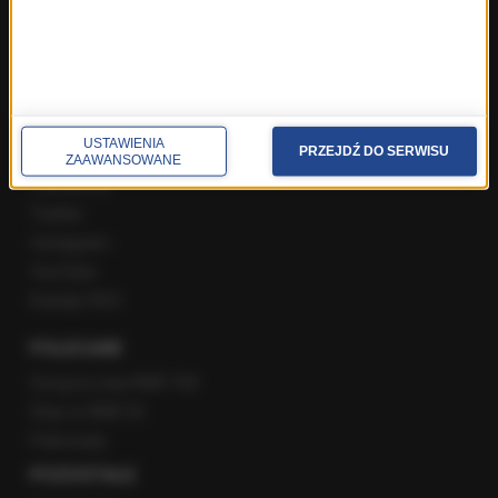
Popołudniowa rozmowa w RMF FM
Gość Krzysztofa Ziemca w RMF FM
Rozmowy w Radiu RMF24
SPOŁECZNOŚĆ
USTAWIENIA
PRZEJDŹ DO SERWISU
ZAAWANSOWANE
Facebook
Twitter
Instagram
YouTube
Kanały RSS
POLECANE
Gorąca Linia RMF FM
Staż w RMF24
Patronaty
POZOSTAŁE