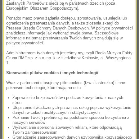
mistycy i wielcy święci wszystkich tradycji zalecali,
Zaufanych Partnerów z siedzibą w państwach trzecich (poza
Europejskim Obszarem Gospodarczym).
by w momencie zawirowań duchowych chronić się
Ponadto masz prawo żądania dostępu, sprostowania, usunięcia lub
pod płaszczem Świętej Matki Boga, odmawiając
ograniczenia przetwarzania danych, a także złożenia skargi do
Prezesa Urzędu Ochrony Danych Osobowych. W polityce prywatności
modlitwę "Pod Twoją obronę".
znajdziesz informacje jak wykonać swoje prawa. Szczegółowe
informacje na temat przetwarzania Twoich danych znajdują się w
polityce prywatności.
"Wraz z tą prośbą o wstawiennictwo Ojciec Święty
Administratorem tych danych jesteśmy my, czyli Radio Muzyka Fakty
prosi wiernych z całego świata o modlitwę o to, by
Grupa RMF sp. z o.o. sp. k. z siedzibą w Krakowie, al. Waszyngtona
Święta Matka Boża okryła Kościół swoim
1.
opiekuńczym płaszczem, by ochronić go przed
Stosowanie plików cookies i innych technologii
atakami złego, wielkiego oskarżyciela i aby
Wraz z partnerami stosujemy pliki cookies (tzw. ciasteczka) i inne
pokrewne technologie, które mają na celu:
jednocześnie uczyniła go bardziej świadomym win,
Zapewnienie bezpieczeństwa podczas korzystania z naszych
błędów, nadużyć popełnionych obecnie i w
stron
Ulepszenie świadczonych przez nas usług poprzez wykorzystanie
przeszłości i aby angażował się bez żadnego
danych w celach analitycznych i statystycznych
Poznanie Twoich preferencji na podstawie sposobu korzystania z
wahania w walkę o to, by zło nie zwyciężyło"- głosi
naszych serwisów
Wyświetlanie spersonalizowanych reklam, które odpowiadają
oświadczenie Watykanu.
Twoim zainteresowaniom
Gromadzenie zagregowanych danych użytkownika korzystającego