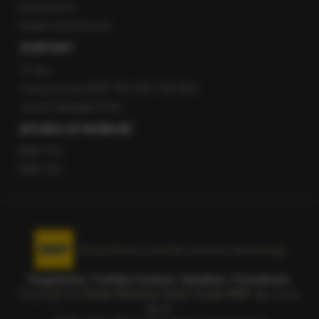
Newsroom
Radio internetowe
KONTAKT
O nas
Gorąca Linia RMF FM: 600 700 800
email: fakty@rmf.fm
APLIKACJE MOBILNE
RMF FM
RMF ON
Korzystanie z portalu oznacza akceptację
Regulaminu
.
Polityka Cookies
.
SpeakUp
.
Prywatność
.
Copyright by
Radio Muzyka Fakty Grupa RMF sp. z o.o.
sp. k.