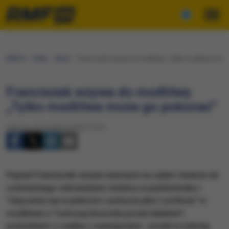
RMF24
Fakty
Świat
Franciszek wzywa do modlitwy. „Tylko modlitwa może
Franciszek wzywa do modlitwy.
„Tylko modlitwa może go pokonać”
Sobota, 29 września 2018 (13:52)
Papież Franciszek wzywa wiernych na całym świecie do
codziennego odmawiania różańca w październiku i
"złączenia się w jedności i pokucie jako Lud Boży" w
modlitwie o "ochronę Kościoła przed diabłem",
podziałami i o walkę z nadużyciami - podał w sobotę