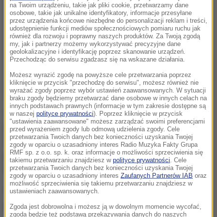
na Twoim urządzeniu, takie jak pliki cookie, przetwarzamy dane
osobowe, takie jak unikalne identyfikatory, informacje przesyłane
przez urządzenia końcowe niezbędne do personalizacji reklam i treści,
udostępnienie funkcji mediów społecznościowych pomiaru ruchu jak
również dla rozwoju i poprawny naszych produktów. Za Twoją zgodą
my, jak i partnerzy możemy wykorzystywać precyzyjne dane
geolokalizacyjne i identyfikację poprzez skanowanie urządzeń.
Przechodząc do serwisu zgadzasz się na wskazane działania.
Możesz wyrazić zgodę na powyższe cele przetwarzania poprzez
kliknięcie w przycisk "przechodzę do serwisu", możesz również nie
wyrażać zgody poprzez wybór ustawień zaawansowanych. W sytuacji
braku zgody będziemy przetwarzać dane osobowe w innych celach na
innych podstawach prawnych (informacje w tym zakresie dostępne są
W komunikacie opublikowanym przez watykańskie
w naszej
polityce prywatności
). Poprzez kliknięcie w przycisk
"ustawienia zaawansowane" możesz zarządzać swoimi preferencjami
biuro prasowe przypomniano słowa Franciszka, który
przed wyrażeniem zgody lub odmową udzielenia zgody. Cele
przetwarzania Twoich danych bez konieczności uzyskania Twojej
11 września w homilii mówił, że modlitwa jest orężem
zgody w oparciu o uzasadniony interes Radio Muzyka Fakty Grupa
RMF sp. z o.o. sp. k. oraz informacje o możliwości sprzeciwienia się
przeciwko "wielkiemu oskarżycielowi, który krąży po
takiemu przetwarzaniu znajdziesz w
polityce prywatności
. Cele
przetwarzania Twoich danych bez konieczności uzyskania Twojej
świecie szukając, kogo oskarżyć".
zgody w oparciu o uzasadniony interes
Zaufanych Partnerów IAB
oraz
możliwość sprzeciwienia się takiemu przetwarzaniu znajdziesz w
"Tylko modlitwa może go pokonać"- podkreślono w
ustawieniach zaawansowanych.
nocie. Mowa w niej jest też o tym, że "rosyjscy
Zgoda jest dobrowolna i możesz ją w dowolnym momencie wycofać,
zgoda będzie też podstawą przekazywania danych do naszych