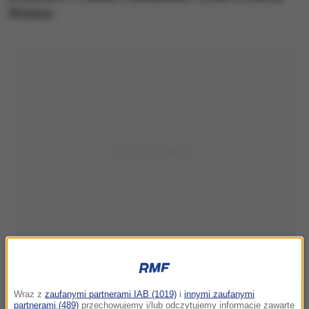
Watykan.
Wraz z
zaufanymi partnerami IAB (1019)
i
innymi zaufanymi
partnerami (489)
przechowujemy i/lub odczytujemy informacje zawarte