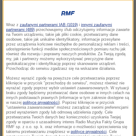
ostro
skrytykowała
Wraz z
zaufanymi partnerami IAB (1019)
i
innymi zaufanymi
turecką armię
za
partnerami (489)
przechowujemy i/lub odczytujemy informacje zawarte
na Twoim urządzeniu, takie jak pliki cookie, przetwarzamy dane
próbę dokonania
osobowe, takie jak unikalne identyfikatory, informacje przesyłane
zamachu stanu.
przez urządzenia końcowe niezbędne do personalizacji reklam i treści,
udostępnienie funkcji mediów społecznościowych pomiaru ruchu jak
Merkel
również dla rozwoju i poprawny naszych produktów. Za Twoją zgodą
my, jak i partnerzy możemy wykorzystywać precyzyjne dane
zaapelowała
geolokalizacyjne i identyfikację poprzez skanowanie urządzeń.
Przechodząc do serwisu zgadzasz się na wskazane działania.
równocześnie do
Możesz wyrazić zgodę na powyższe cele przetwarzania poprzez
prezydenta
kliknięcie w przycisk "przechodzę do serwisu", możesz również nie
wyrażać zgody poprzez wybór ustawień zaawansowanych. W sytuacji
Recepa Tayyipa
braku zgody będziemy przetwarzać dane osobowe w innych celach na
innych podstawach prawnych (informacje w tym zakresie dostępne są
Erdogana o
w naszej
polityce prywatności
). Poprzez kliknięcie w przycisk
"ustawienia zaawansowane" możesz zarządzać swoimi preferencjami
przestrzeganie
przed wyrażeniem zgody lub odmową udzielenia zgody. Cele
praworządności w
przetwarzania Twoich danych bez konieczności uzyskania Twojej
zgody w oparciu o uzasadniony interes Radio Muzyka Fakty Grupa
postępowaniu
RMF sp. z o.o. sp. k. oraz informacje o możliwości sprzeciwienia się
takiemu przetwarzaniu znajdziesz w
polityce prywatności
. Cele
przeciwko