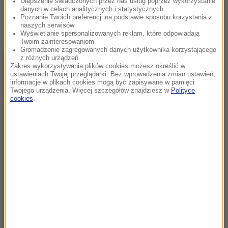
Ulepszenie świadczonych przez nas usług poprzez wykorzystanie
danych w celach analitycznych i statystycznych
Poznanie Twoich preferencji na podstawie sposobu korzystania z
16:49
naszych serwisów
Wyświetlanie spersonalizowanych reklam, które odpowiadają
Twoim zainteresowaniom
Gromadzenie zagregowanych danych użytkownika korzystającego
z różnych urządzeń
Zakres wykorzystywania plików cookies możesz określić w
Parlament Turcji
ustawieniach Twojej przeglądarki. Bez wprowadzenia zmian ustawień,
zebrał się w
informacje w plikach cookies mogą być zapisywane w pamięci
Twojego urządzenia. Więcej szczegółów znajdziesz w
Polityce
Ankarze na
cookies
.
transmitowanym
przez telewizję
nadzwyczajnym
posiedzeniu.
Przed
rozpoczęciem
obrad deputowani