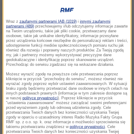
Potwierdzamy, że w kolizji dwóch autobusów na
trasie pomiędzy stolicą kraju Harare a miejscowością
Wraz z
zaufanymi partnerami IAB (1019)
i
innymi zaufanymi
Mutare zginęło 47 osób
- poinformował rzecznik
partnerami (489)
przechowujemy i/lub odczytujemy informacje zawarte
policji Paul Nyathi.
na Twoim urządzeniu, takie jak pliki cookie, przetwarzamy dane
osobowe, takie jak unikalne identyfikatory, informacje przesyłane
przez urządzenia końcowe niezbędne do personalizacji reklam i treści,
Do wypadku doszło na rogatkach miasta Rusape.
udostępnienie funkcji mediów społecznościowych pomiaru ruchu jak
również dla rozwoju i poprawny naszych produktów. Za Twoją zgodą
Wśród zidentyfikowanych 47 ofiar śmiertelnych dwie
my, jak i partnerzy możemy wykorzystywać precyzyjne dane
geolokalizacyjne i identyfikację poprzez skanowanie urządzeń.
to dzieci - podał dziennik "The Herald". Autobusy
Przechodząc do serwisu zgadzasz się na wskazane działania.
należały do firm przewozowych Smart Express i Bolt
Możesz wyrazić zgodę na powyższe cele przetwarzania poprzez
kliknięcie w przycisk "przechodzę do serwisu", możesz również nie
Cutter.
wyrażać zgody poprzez wybór ustawień zaawansowanych. W sytuacji
braku zgody będziemy przetwarzać dane osobowe w innych celach na
innych podstawach prawnych (informacje w tym zakresie dostępne są
Wypadki drogowe w Zimbabwe są bardzo częste,
w naszej
polityce prywatności
). Poprzez kliknięcie w przycisk
"ustawienia zaawansowane" możesz zarządzać swoimi preferencjami
gdyż szlaki transportowe są w bardzo złym stanie.
przed wyrażeniem zgody lub odmową udzielenia zgody. Cele
przetwarzania Twoich danych bez konieczności uzyskania Twojej
Droga, na której doszło do kraksy, była ostatnio
zgody w oparciu o uzasadniony interes Radio Muzyka Fakty Grupa
RMF sp. z o.o. sp. k. oraz informacje o możliwości sprzeciwienia się
naprawiana.
takiemu przetwarzaniu znajdziesz w
polityce prywatności
. Cele
przetwarzania Twoich danych bez konieczności uzyskania Twojej