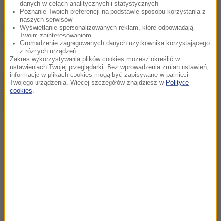
danych w celach analitycznych i statystycznych
Poznanie Twoich preferencji na podstawie sposobu korzystania z
naszych serwisów
Źródło: PAP
Wyświetlanie spersonalizowanych reklam, które odpowiadają
Twoim zainteresowaniom
wypadek
Tagi:
Gromadzenie zagregowanych danych użytkownika korzystającego
z różnych urządzeń
Zakres wykorzystywania plików cookies możesz określić w
ustawieniach Twojej przeglądarki. Bez wprowadzenia zmian ustawień,
chcesz widzieć więcej artykułów od RMF24?
dodaj w
informacje w plikach cookies mogą być zapisywane w pamięci
Twojego urządzenia. Więcej szczegółów znajdziesz w
Polityce
Google
cookies
.