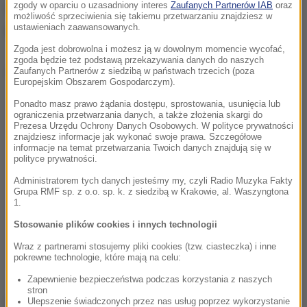
zgody w oparciu o uzasadniony interes
Zaufanych Partnerów IAB
oraz
W czerwcu w wypadku na drodze na północy kraju
możliwość sprzeciwienia się takiemu przetwarzaniu znajdziesz w
ustawieniach zaawansowanych.
prowadzącej do sąsiedniej Zambii zginęły 43 osoby.
Zgoda jest dobrowolna i możesz ją w dowolnym momencie wycofać,
zgoda będzie też podstawą przekazywania danych do naszych
Dalsza część artykułu pod materiałem video:
Zaufanych Partnerów z siedzibą w państwach trzecich (poza
Europejskim Obszarem Gospodarczym).
Ponadto masz prawo żądania dostępu, sprostowania, usunięcia lub
ograniczenia przetwarzania danych, a także złożenia skargi do
Prezesa Urzędu Ochrony Danych Osobowych. W polityce prywatności
znajdziesz informacje jak wykonać swoje prawa. Szczegółowe
informacje na temat przetwarzania Twoich danych znajdują się w
polityce prywatności.
Administratorem tych danych jesteśmy my, czyli Radio Muzyka Fakty
Grupa RMF sp. z o.o. sp. k. z siedzibą w Krakowie, al. Waszyngtona
1.
Stosowanie plików cookies i innych technologii
Wraz z partnerami stosujemy pliki cookies (tzw. ciasteczka) i inne
pokrewne technologie, które mają na celu:
Zapewnienie bezpieczeństwa podczas korzystania z naszych
stron
(az)
Ulepszenie świadczonych przez nas usług poprzez wykorzystanie