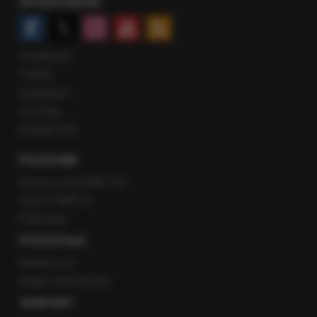
SPOŁECZNOŚĆ
Facebook
Twitter
Instagram
YouTube
Kanały RSS
POLECANE
Gorąca Linia RMF FM
Staż w RMF24
Patronaty
POZOSTAŁE
Newsroom
Radio internetowe
KONTAKT