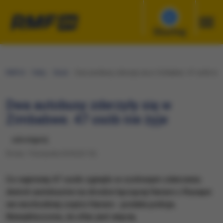
Słuchaj
RMF24
Fakty
Świat
Dwa autobusy zderzyły się w Zimbabwe. 47 osób nie ż
Dwa autobusy zderzyły się w
Zimbabwe. 47 osób nie żyje
udostępnij
Środa, 7 listopada 2018 (23:10)
Co najmniej 47 osób zginęło w czołowym zderzeniu
dwóch autobusów na drodze łączącej Harare z Rusape
we wschodniej części Harare - podała policja.
Niewykluczone, że ofiar jest więcej.