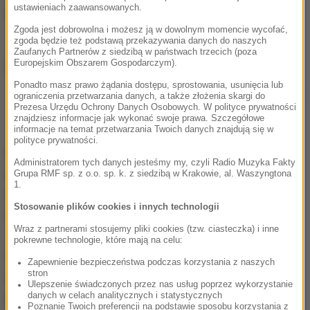
ustawieniach zaawansowanych.
monarchistką.
Zgoda jest dobrowolna i możesz ją w dowolnym momencie wycofać,
zgoda będzie też podstawą przekazywania danych do naszych
Zaufanych Partnerów z siedzibą w państwach trzecich (poza
Europejskim Obszarem Gospodarczym).
Ponadto masz prawo żądania dostępu, sprostowania, usunięcia lub
ograniczenia przetwarzania danych, a także złożenia skargi do
Melania Trump, królowa Elżbieta II i Donald Trump
Prezesa Urzędu Ochrony Danych Osobowych. W polityce prywatności
znajdziesz informacje jak wykonać swoje prawa. Szczegółowe
informacje na temat przetwarzania Twoich danych znajdują się w
polityce prywatności.
Uwagę komentatorów zwróciło to, że prezydent nie
Administratorem tych danych jesteśmy my, czyli Radio Muzyka Fakty
ukłonił się przed królową, co - choć ukłon nie jest
Grupa RMF sp. z o.o. sp. k. z siedzibą w Krakowie, al. Waszyngtona
1.
wymagany od obcokrajowców - stanowiło odejście
Stosowanie plików cookies i innych technologii
od przyjętego protokołu.
Wraz z partnerami stosujemy pliki cookies (tzw. ciasteczka) i inne
pokrewne technologie, które mają na celu:
Wcześniej Trump wziął udział w spotkaniu
Zapewnienie bezpieczeństwa podczas korzystania z naszych
stron
dwustronnym i wspólnej konferencji prasowej z
Ulepszenie świadczonych przez nas usług poprzez wykorzystanie
danych w celach analitycznych i statystycznych
premier Theresą May w podmiejskiej rezydencji
Poznanie Twoich preferencji na podstawie sposobu korzystania z