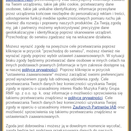
na Twoim urządzeniu, takie jak pliki cookie, przetwarzamy dane
osobowe, takie jak unikalne identyfikatory, informacje przesyłane
Do wyciągnięcia czołgu potrzebne były dwa ciągniki gąsienicowe
przez urządzenia końcowe niezbędne do personalizacji reklam i treści,
udostępnienie funkcji mediów społecznościowych pomiaru ruchu jak
Niemiecka policja trafiła na trop znaleziska,
również dla rozwoju i poprawny naszych produktów. Za Twoją zgodą
my, jak i partnerzy możemy wykorzystywać precyzyjne dane
prowadząc śledztwo w sprawie dzieł sztuki
geolokalizacyjne i identyfikację poprzez skanowanie urządzeń.
Przechodząc do serwisu zgadzasz się na wskazane działania.
skradzionych przez nazistów.
Możesz wyrazić zgodę na powyższe cele przetwarzania poprzez
kliknięcie w przycisk "przechodzę do serwisu", możesz również nie
Lokalna prasa donosi, że prawnik właściciela kolekcji
wyrażać zgody poprzez wybór ustawień zaawansowanych. W sytuacji
braku zgody będziemy przetwarzać dane osobowe w innych celach na
twierdzi, że jego klient nie złamał prawa, bo broń,
innych podstawach prawnych (informacje w tym zakresie dostępne są
w naszej
polityce prywatności
). Poprzez kliknięcie w przycisk
którą trzymał w piwnicy nie była zdatna do użytku.
"ustawienia zaawansowane" możesz zarządzać swoimi preferencjami
przed wyrażeniem zgody lub odmową udzielenia zgody. Cele
Mieszkaniec miasteczka Heikendorf miał kupić
przetwarzania Twoich danych bez konieczności uzyskania Twojej
zgody w oparciu o uzasadniony interes Radio Muzyka Fakty Grupa
czołg w latach 70. w Anglii.
RMF sp. z o.o. sp. k. oraz informacje o możliwości sprzeciwienia się
takiemu przetwarzaniu znajdziesz w
polityce prywatności
. Cele
Odnaleziony czołg Panther V G waży 45 ton. Do
przetwarzania Twoich danych bez konieczności uzyskania Twojej
zgody w oparciu o uzasadniony interes
Zaufanych Partnerów IAB
oraz
wyciągnięcia maszyny potrzebne były dwa ciągniki
możliwość sprzeciwienia się takiemu przetwarzaniu znajdziesz w
ustawieniach zaawansowanych.
gąsienicowe.
Zgoda jest dobrowolna i możesz ją w dowolnym momencie wycofać,
zgoda będzie też podstawą przekazywania danych do naszych