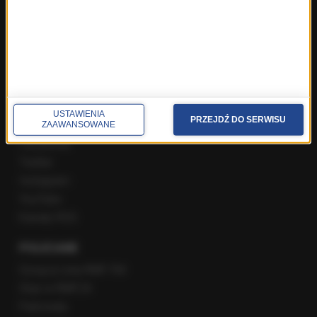
Poranna rozmowa w RMF FM
Popołudniowa rozmowa w RMF FM
Gość Krzysztofa Ziemca w RMF FM
Rozmowy w Radiu RMF24
SPOŁECZNOŚĆ
USTAWIENIA
PRZEJDŹ DO SERWISU
ZAAWANSOWANE
Facebook
Twitter
Instagram
YouTube
Kanały RSS
POLECANE
Gorąca Linia RMF FM
Staż w RMF24
Patronaty