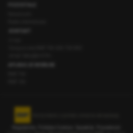
POZOSTAŁE
Newsroom
Radio internetowe
KONTAKT
O nas
Gorąca Linia RMF FM: 600 700 800
email: fakty@rmf.fm
APLIKACJE MOBILNE
RMF FM
RMF ON
Korzystanie z portalu oznacza akceptację
Regulaminu
.
Polityka Cookies
.
SpeakUp
.
Prywatność
.