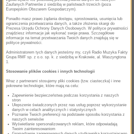
Niemieckie prawo zakazuje posiadania i handlu
Zaufanych Partnerów z siedzibą w państwach trzecich (poza
Europejskim Obszarem Gospodarczym).
pamiątkami nazistowskimi chyba, że służą one do
Ponadto masz prawo żądania dostępu, sprostowania, usunięcia lub
celów edukacyjnych lub w formie eksponatów
ograniczenia przetwarzania danych, a także złożenia skargi do
Prezesa Urzędu Ochrony Danych Osobowych. W polityce prywatności
przekazywane są do muzeum. Nie ma jeszcze
znajdziesz informacje jak wykonać swoje prawa. Szczegółowe
informacje na temat przetwarzania Twoich danych znajdują się w
dowodów na to, by właściciel kolekcji złamał prawo.
polityce prywatności.
Administratorem tych danych jesteśmy my, czyli Radio Muzyka Fakty
Dalsza część artykułu pod materiałem video:
Grupa RMF sp. z o.o. sp. k. z siedzibą w Krakowie, al. Waszyngtona
1.
Stosowanie plików cookies i innych technologii
Wraz z partnerami stosujemy pliki cookies (tzw. ciasteczka) i inne
pokrewne technologie, które mają na celu:
Zapewnienie bezpieczeństwa podczas korzystania z naszych
stron
Ulepszenie świadczonych przez nas usług poprzez wykorzystanie
danych w celach analitycznych i statystycznych
Poznanie Twoich preferencji na podstawie sposobu korzystania z
naszych serwisów
Wyświetlanie spersonalizowanych reklam, które odpowiadają
Twoim zainteresowaniom
Gromadzenie zagregowanych danych użytkownika korzystającego