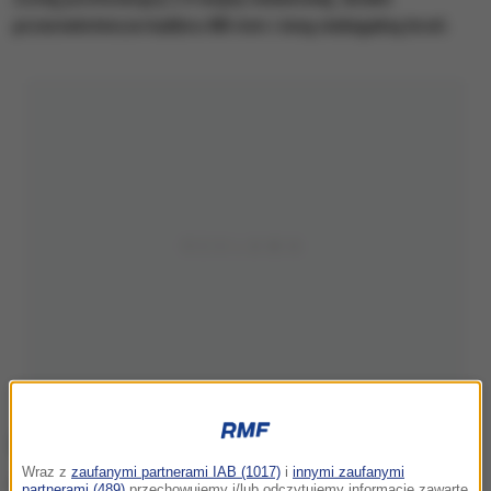
przeciwlotnicze kalibru 88 mm i inną nielegalną broń.
Wraz z
zaufanymi partnerami IAB (1017)
i
innymi zaufanymi
partnerami (489)
przechowujemy i/lub odczytujemy informacje zawarte