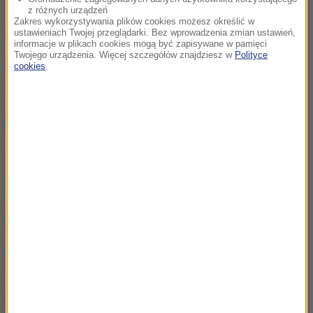
z różnych urządzeń
Zakres wykorzystywania plików cookies możesz określić w
(dp)
ustawieniach Twojej przeglądarki. Bez wprowadzenia zmian ustawień,
informacje w plikach cookies mogą być zapisywane w pamięci
Twojego urządzenia. Więcej szczegółów znajdziesz w
Polityce
Źródło: RMF FM
cookies
.
II wojna światowa
Tagi:
NAJWAŻNIEJSZE FAKTY
Wojna o władzę w FIFA.
UEFA mówi "dość" rządom
Infantino
Nasi sąsiedzi wpadli na
„wspaniały pomysł”. Miały
być żywe krowy, jest
rozczarowanie
USA płacą fortunę za