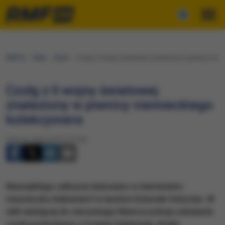
RMF24
Fakty
Świat
Czołg z II wojny światowej znaleziony w piwnicy niem
Czołg z II wojny światowej
znaleziony w piwnicy niemieckiego
kolekcjonera
Sobota, 4 lipca 2015 (13:46)
Niezwykłego odkrycia dokonano w niemieckim
miasteczku Heikendorf w landzie Szlezwik-Holsztyn. W
willi należącej do zamożnego Niemca policja odnalazła
czołg pochodzący z II wojny światowej, działo