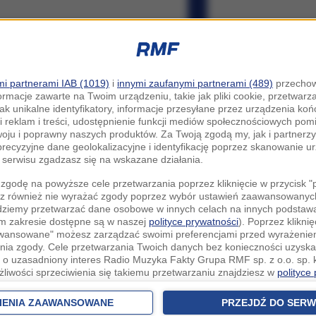
i partnerami IAB (1019)
i
innymi zaufanymi partnerami (489)
przechow
ormacje zawarte na Twoim urządzeniu, takie jak pliki cookie, przetwar
jak unikalne identyfikatory, informacje przesyłane przez urządzenia k
i reklam i treści, udostępnienie funkcji mediów społecznościowych pom
woju i poprawny naszych produktów. Za Twoją zgodą my, jak i partner
recyzyjne dane geolokalizacyjne i identyfikację poprzez skanowanie u
serwisu zgadzasz się na wskazane działania.
zgodę na powyższe cele przetwarzania poprzez kliknięcie w przycisk 
z również nie wyrażać zgody poprzez wybór ustawień zaawansowanych
dziemy przetwarzać dane osobowe w innych celach na innych podsta
ym zakresie dostępne są w naszej
polityce prywatności
). Poprzez kliknię
awansowane" możesz zarządzać swoimi preferencjami przed wyrażenie
ia zgody. Cele przetwarzania Twoich danych bez konieczności uzyska
Mocny cios dla koalicji. Pola
 o uzasadniony interes Radio Muzyka Fakty Grupa RMF sp. z o.o. sp. k
ocenili rząd Donalda Tuska
topili się w zbiorniku.
żliwości sprzeciwienia się takiemu przetwarzaniu znajdziesz w
polityce
atura: Jeden z chłopców
nia Twoich danych bez konieczności uzyskania Twojej zgody w oparci
 stanie krytycznym
ch Partnerów IAB
oraz możliwość sprzeciwienia się takiemu przetwarza
IENIA ZAAWANSOWANE
PRZEJDŹ DO SERW
aawansowanych.