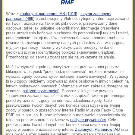
Wraz z
zaufanymi partnerami IAB (1019)
i
innymi zaufanymi
partnerami (489)
przechowujemy i/lub odczytujemy informacje zawarte
na Twoim urządzeniu, takie jak pliki cookie, przetwarzamy dane
osobowe, takie jak unikalne identyfikatory, informacje przesyłane
przez urządzenia końcowe niezbędne do personalizacji reklam i treści,
udostępnienie funkcji mediów społecznościowych pomiaru ruchu jak
również dla rozwoju i poprawny naszych produktów. Za Twoją zgodą
my, jak i partnerzy możemy wykorzystywać precyzyjne dane
geolokalizacyjne i identyfikację poprzez skanowanie urządzeń.
Przechodząc do serwisu zgadzasz się na wskazane działania.
Możesz wyrazić zgodę na powyższe cele przetwarzania poprzez
Heroina była ukryta w specjalnych skrytkach w
kliknięcie w przycisk "przechodzę do serwisu", możesz również nie
karoserii porsche.
wyrażać zgody poprzez wybór ustawień zaawansowanych. W sytuacji
braku zgody będziemy przetwarzać dane osobowe w innych celach na
innych podstawach prawnych (informacje w tym zakresie dostępne są
Hiszpańscy policjanci przy współpracy portugalskiej
w naszej
polityce prywatności
). Poprzez kliknięcie w przycisk
"ustawienia zaawansowane" możesz zarządzać swoimi preferencjami
policji aresztowali 12 członków hiszpańsko-
przed wyrażeniem zgody lub odmową udzielenia zgody. Cele
przetwarzania Twoich danych bez konieczności uzyskania Twojej
albańskiego gangu handlującego narkotykami. Akcję
zgody w oparciu o uzasadniony interes Radio Muzyka Fakty Grupa
RMF sp. z o.o. sp. k. oraz informacje o możliwości sprzeciwienia się
przeprowadzono w graniczącym z Portugalią
takiemu przetwarzaniu znajdziesz w
polityce prywatności
. Cele
przetwarzania Twoich danych bez konieczności uzyskania Twojej
regionie Pontevedra, w Barcelonie i w Galicji.
zgody w oparciu o uzasadniony interes
Zaufanych Partnerów IAB
oraz
możliwość sprzeciwienia się takiemu przetwarzaniu znajdziesz w