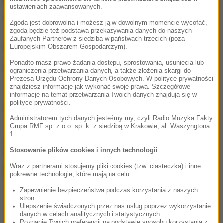
Funkcjonariusze zarekwirowali również 350 tys. euro
ustawieniach zaawansowanych.
i siedem luksusowych samochodów.
Zgoda jest dobrowolna i możesz ją w dowolnym momencie wycofać,
zgoda będzie też podstawą przekazywania danych do naszych
Zaufanych Partnerów z siedzibą w państwach trzecich (poza
Śledztwo prowadzone było od lipca ubiegłego roku.
Europejskim Obszarem Gospodarczym).
Ponadto masz prawo żądania dostępu, sprostowania, usunięcia lub
(mpw)
ograniczenia przetwarzania danych, a także złożenia skargi do
Prezesa Urzędu Ochrony Danych Osobowych. W polityce prywatności
znajdziesz informacje jak wykonać swoje prawa. Szczegółowe
informacje na temat przetwarzania Twoich danych znajdują się w
polityce prywatności.
Źródło: PAP
Administratorem tych danych jesteśmy my, czyli Radio Muzyka Fakty
Grupa RMF sp. z o.o. sp. k. z siedzibą w Krakowie, al. Waszyngtona
1.
chcesz widzieć więcej artykułów od RMF24?
dodaj w
Stosowanie plików cookies i innych technologii
Google
Wraz z partnerami stosujemy pliki cookies (tzw. ciasteczka) i inne
pokrewne technologie, które mają na celu:
Zapewnienie bezpieczeństwa podczas korzystania z naszych
stron
Ulepszenie świadczonych przez nas usług poprzez wykorzystanie
danych w celach analitycznych i statystycznych
Poznanie Twoich preferencji na podstawie sposobu korzystania z