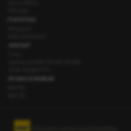
Staż w RMF24
Patronaty
POZOSTAŁE
Newsroom
Radio internetowe
KONTAKT
O nas
Gorąca Linia RMF FM: 600 700 800
email: fakty@rmf.fm
APLIKACJE MOBILNE
RMF FM
RMF ON
Korzystanie z portalu oznacza akceptację