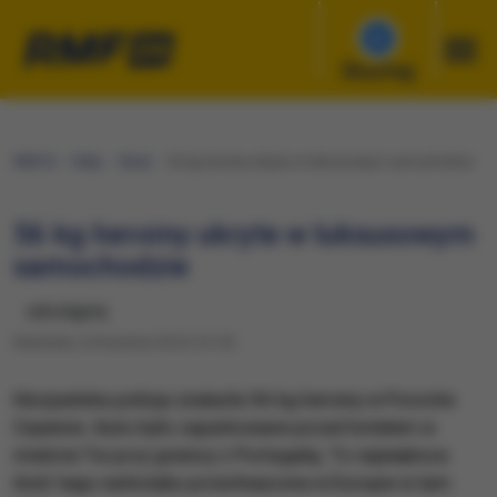
Słuchaj
RMF24
Fakty
Świat
56 kg heroiny ukryte w luksusowym samochodzie
56 kg heroiny ukryte w luksusowym
samochodzie
udostępnij
Niedziela, 24 kwietnia 2016 (14:10)
Hiszpańska policja znalazła 56 kg heroiny w Porsche
Cayenne. Auto było zaparkowane przed hotelem w
mieście Tui przy granicy z Portugalią. To największa
ilość tego narkotyku przechwycona w Europie w tym