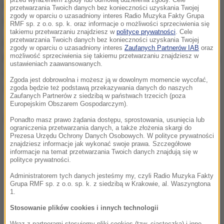
spośród 81 delegatów, jedna osoba nie oddała
przetwarzania Twoich danych bez konieczności uzyskania Twojej
zgody w oparciu o uzasadniony interes Radio Muzyka Fakty Grupa
głosu.
RMF sp. z o.o. sp. k. oraz informacje o możliwości sprzeciwienia się
takiemu przetwarzaniu znajdziesz w
polityce prywatności
. Cele
przetwarzania Twoich danych bez konieczności uzyskania Twojej
Dla 72-letniego Tajnera to powrót na to stanowisko.
zgody w oparciu o uzasadniony interes
Zaufanych Partnerów IAB
oraz
możliwość sprzeciwienia się takiemu przetwarzaniu znajdziesz w
Poprzednio pełnił je w latach 2006-2022.
Wcześniej
ustawieniach zaawansowanych.
(1999-2006) był trenerem reprezentacji Polski w
Zgoda jest dobrowolna i możesz ją w dowolnym momencie wycofać,
skokach narciarskich.
zgoda będzie też podstawą przekazywania danych do naszych
Zaufanych Partnerów z siedzibą w państwach trzecich (poza
Europejskim Obszarem Gospodarczym).
Dalsza część artykułu pod materiałem video:
Ponadto masz prawo żądania dostępu, sprostowania, usunięcia lub
ograniczenia przetwarzania danych, a także złożenia skargi do
Prezesa Urzędu Ochrony Danych Osobowych. W polityce prywatności
znajdziesz informacje jak wykonać swoje prawa. Szczegółowe
informacje na temat przetwarzania Twoich danych znajdują się w
polityce prywatności.
Administratorem tych danych jesteśmy my, czyli Radio Muzyka Fakty
Grupa RMF sp. z o.o. sp. k. z siedzibą w Krakowie, al. Waszyngtona
1.
Stosowanie plików cookies i innych technologii
Wraz z partnerami stosujemy pliki cookies (tzw. ciasteczka) i inne