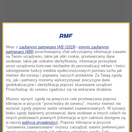
Apoloniusz Tajner ponownie prezesem
Wraz z
zaufanymi partnerami IAB (1019)
i
innymi zaufanymi
partnerami (489)
przechowujemy i/lub odczytujemy informacje zawarte
Polskiego Związku Narciarskiego - decyzja
na Twoim urządzeniu, takie jak pliki cookie, przetwarzamy dane
osobowe, takie jak unikalne identyfikatory, informacje przesyłane
zapadła podczas Walnego Zjazdu w Krakowie.
przez urządzenia końcowe niezbędne do personalizacji reklam i treści,
udostępnienie funkcji mediów społecznościowych pomiaru ruchu jak
również dla rozwoju i poprawny naszych produktów. Za Twoją zgodą
Tajner zastąpił na stanowisku Adama Małysza,
my, jak i partnerzy możemy wykorzystywać precyzyjne dane
geolokalizacyjne i identyfikację poprzez skanowanie urządzeń.
który był prezesem przez cztery lata.
Przechodząc do serwisu zgadzasz się na wskazane działania.
Możesz wyrazić zgodę na powyższe cele przetwarzania poprzez
Więcej informacji z Polski i świata znajdziesz na
kliknięcie w przycisk "przechodzę do serwisu", możesz również nie
wyrażać zgody poprzez wybór ustawień zaawansowanych. W sytuacji
RMF24.pl
.
braku zgody będziemy przetwarzać dane osobowe w innych celach na
innych podstawach prawnych (informacje w tym zakresie dostępne są
w naszej
polityce prywatności
). Poprzez kliknięcie w przycisk
Za wyborem Apoloniusza Tajnera głosowało
75
"ustawienia zaawansowane" możesz zarządzać swoimi preferencjami
przed wyrażeniem zgody lub odmową udzielenia zgody. Cele