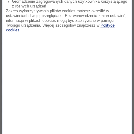
rozmiarach Kazachstan przegrał na wyjeździe z
Gromadzenie zagregowanych danych użytkownika korzystającego
z różnych urządzeń
Czarnogórą, która z dorobkiem czterech punktów
Zakres wykorzystywania plików cookies możesz określić w
ustawieniach Twojej przeglądarki. Bez wprowadzenia zmian ustawień,
prowadzi w grupie E. Po tyle samo oczek mają
informacje w plikach cookies mogą być zapisywane w pamięci
Twojego urządzenia. Więcej szczegółów znajdziesz w
Polityce
Rumuni i Polacy.
cookies
.
APA
Źródło: PAP
Arkadiusz Milik
Tagi:
NAJWAŻNIEJSZE FAKTY
Wojna o władzę w FIFA.
UEFA mówi "dość" rządom
Infantino
Pucharowy maraton od
18:00. Cztery polskie kluby