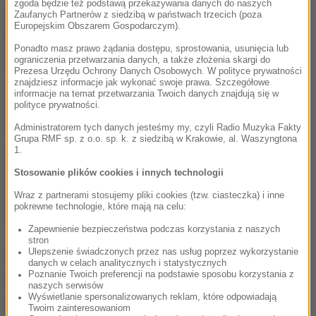
zgoda będzie też podstawą przekazywania danych do naszych
poniedziałek przejdzie operację. Dopiero po
Zaufanych Partnerów z siedzibą w państwach trzecich (poza
Europejskim Obszarem Gospodarczym).
badaniach zostanie podjęta decyzja, na czym będzie
Ponadto masz prawo żądania dostępu, sprostowania, usunięcia lub
polegał zabieg.
ograniczenia przetwarzania danych, a także złożenia skargi do
Prezesa Urzędu Ochrony Danych Osobowych. W polityce prywatności
znajdziesz informacje jak wykonać swoje prawa. Szczegółowe
Pazdan z kolei z urazem barku zmaga się od
informacje na temat przetwarzania Twoich danych znajdują się w
polityce prywatności.
ligowego pojedynku z Wisłą Kraków (23 września).
Administratorem tych danych jesteśmy my, czyli Radio Muzyka Fakty
Obrońca stołecznej Legii w trakcie zgrupowania
Grupa RMF sp. z o.o. sp. k. z siedzibą w Krakowie, al. Waszyngtona
przechodził terapię, ale nie znalazł się w kadrze
1.
meczowej na spotkanie z Danią. W niedzielę po
Stosowanie plików cookies i innych technologii
śniadaniu opuścił hotel, w którym trwa zgrupowanie
Wraz z partnerami stosujemy pliki cookies (tzw. ciasteczka) i inne
pokrewne technologie, które mają na celu:
biało-czerwonych.
Zapewnienie bezpieczeństwa podczas korzystania z naszych
stron
Ulepszenie świadczonych przez nas usług poprzez wykorzystanie
We wtorek podopieczni Adama Nawałki podejmą
danych w celach analitycznych i statystycznych
Poznanie Twoich preferencji na podstawie sposobu korzystania z
Armenię, która w drugiej kolejce eliminacji uległa na
naszych serwisów
Wyświetlanie spersonalizowanych reklam, które odpowiadają
własnym boisku Rumunii 0:5. W takich samych
Twoim zainteresowaniom