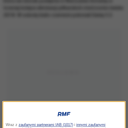
która we wtorek podejmie w Warszawie Armenię w
trzeciej kolejce eliminacji piłkarskich mistrzostw świata
2018. W sobotę biało-czerwoni pokonali Danię 3:2.
Wraz z
zaufanymi partnerami IAB (1017)
i
innymi zaufanymi