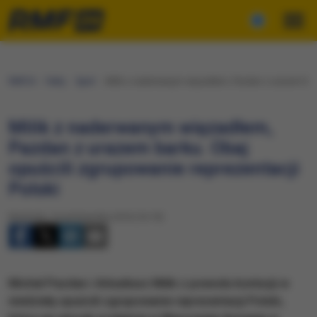
RMF24
Fakty
Sport
Milik z naderwanym więzadłem, Pazdan z urazem barku
Milik z naderwanym więzadłem,
Pazdan z urazem barku. Obaj
opuścili zgrupowanie reprezentacji
Polski
Niedziela, 9 października 2016 (16:19)
Michał Pazdan i Arkadiusz Milik z powodu kontuzji w
niedzielę opuścili zgrupowanie reprezentacji Polski,