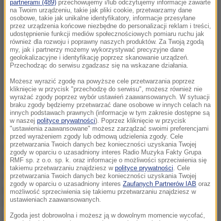
partnerami (489)
przechowujemy i/lub odczytujemy informacje zawarte
na Twoim urządzeniu, takie jak pliki cookie, przetwarzamy dane
osobowe, takie jak unikalne identyfikatory, informacje przesyłane
przez urządzenia końcowe niezbędne do personalizacji reklam i treści,
udostępnienie funkcji mediów społecznościowych pomiaru ruchu jak
również dla rozwoju i poprawny naszych produktów. Za Twoją zgodą
my, jak i partnerzy możemy wykorzystywać precyzyjne dane
geolokalizacyjne i identyfikację poprzez skanowanie urządzeń.
Przechodząc do serwisu zgadzasz się na wskazane działania.
Możesz wyrazić zgodę na powyższe cele przetwarzania poprzez
kliknięcie w przycisk "przechodzę do serwisu", możesz również nie
wyrażać zgody poprzez wybór ustawień zaawansowanych. W sytuacji
braku zgody będziemy przetwarzać dane osobowe w innych celach na
innych podstawach prawnych (informacje w tym zakresie dostępne są
w naszej
polityce prywatności
). Poprzez kliknięcie w przycisk
"ustawienia zaawansowane" możesz zarządzać swoimi preferencjami
Występujący we włoskim SSC Napoli Arkadiusz Milik
przed wyrażeniem zgody lub odmową udzielenia zgody. Cele
przetwarzania Twoich danych bez konieczności uzyskania Twojej
urazu nabawił się w końcówce pierwszej połowy
zgody w oparciu o uzasadniony interes Radio Muzyka Fakty Grupa
sobotniego meczu. Według wstępnej diagnozy
RMF sp. z o.o. sp. k. oraz informacje o możliwości sprzeciwienia się
takiemu przetwarzaniu znajdziesz w
polityce prywatności
. Cele
doznał poważnego naderwania więzadła krzyżowego
przetwarzania Twoich danych bez konieczności uzyskania Twojej
zgody w oparciu o uzasadniony interes
Zaufanych Partnerów IAB
oraz
przedniego. Wczesnym popołudniem poleciał do
możliwość sprzeciwienia się takiemu przetwarzaniu znajdziesz w
ustawieniach zaawansowanych.
Rzymu, gdzie jeszcze w niedzielę poddany zostanie
Zgoda jest dobrowolna i możesz ją w dowolnym momencie wycofać,
szczegółowym badaniom, a prawdopodobnie w