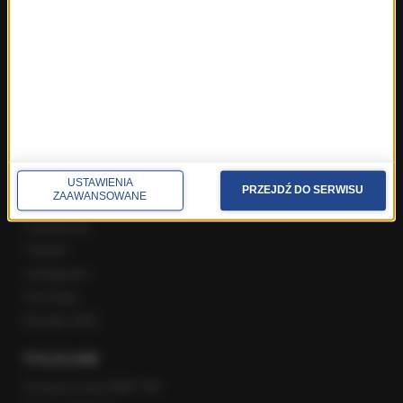
Najnowsze rozmowy w RMF FM
Rozmowa o 7:00 w RMF FM i Radiu RMF24
Poranna rozmowa w RMF FM
Popołudniowa rozmowa w RMF FM
Gość Krzysztofa Ziemca w RMF FM
Rozmowy w Radiu RMF24
SPOŁECZNOŚĆ
USTAWIENIA
PRZEJDŹ DO SERWISU
ZAAWANSOWANE
Facebook
Twitter
Instagram
YouTube
Kanały RSS
POLECANE
Gorąca Linia RMF FM