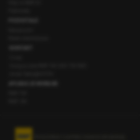
Staż w RMF24
Patronaty
POZOSTAŁE
Newsroom
Radio internetowe
KONTAKT
O nas
Gorąca Linia RMF FM: 600 700 800
email: fakty@rmf.fm
APLIKACJE MOBILNE
RMF FM
RMF ON
Korzystanie z portalu oznacza akceptację