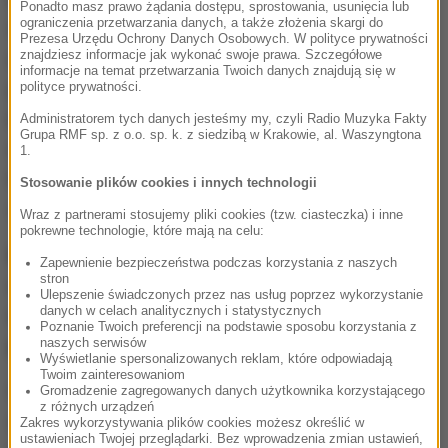
Ponadto masz prawo żądania dostępu, sprostowania, usunięcia lub
ograniczenia przetwarzania danych, a także złożenia skargi do
Wygrał ostatnio Tour of Flandria. Moim zdaniem, to
Prezesa Urzędu Ochrony Danych Osobowych. W polityce prywatności
znajdziesz informacje jak wykonać swoje prawa. Szczegółowe
nawet ciekawszy wyścig od Paryż-Roubaix, choć z
informacje na temat przetwarzania Twoich danych znajdują się w
pewnością ten niedzielny jest bardziej widowiskowy.
polityce prywatności.
Boonen dobrze radzi sobie na krótkich podjazdach,
Administratorem tych danych jesteśmy my, czyli Radio Muzyka Fakty
Grupa RMF sp. z o.o. sp. k. z siedzibą w Krakowie, al. Waszyngtona
na kostce brukowej. Poza tym świetnie finiszuje.
1.
Nawet jeśli do mety jedzie kilku kolarzy, to Belg na
Stosowanie plików cookies i innych technologii
ostatnich metrach może ich spokojnie pokonać.
Wraz z partnerami stosujemy pliki cookies (tzw. ciasteczka) i inne
pokrewne technologie, które mają na celu:
Belg będzie miał troszkę łatwiej, bo kontuzja
Zapewnienie bezpieczeństwa podczas korzystania z naszych
stron
obojczyka wykluczyła Fabiana Cancellarę. Czy taki
Ulepszenie świadczonych przez nas usług poprzez wykorzystanie
danych w celach analitycznych i statystycznych
uraz może pokrzyżować mu olimpijskie
Poznanie Twoich preferencji na podstawie sposobu korzystania z
przygotowania?
naszych serwisów
Wyświetlanie spersonalizowanych reklam, które odpowiadają
Twoim zainteresowaniom
Cancellara straci początek sezonu, ale z mojego
Gromadzenie zagregowanych danych użytkownika korzystającego
z różnych urządzeń
doświadczenia wiem, że taka przerwa nie musi
Zakres wykorzystywania plików cookies możesz określić w
ustawieniach Twojej przeglądarki. Bez wprowadzenia zmian ustawień,