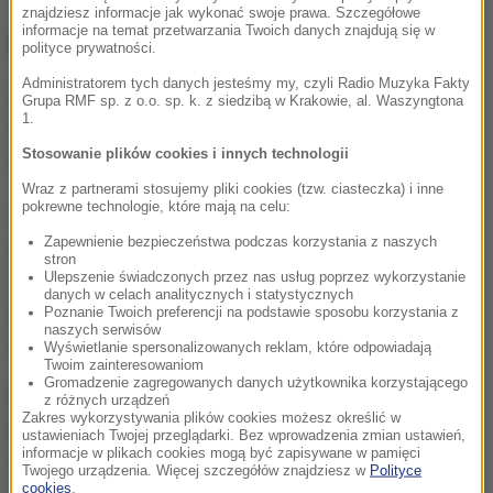
znajdziesz informacje jak wykonać swoje prawa. Szczegółowe
informacje na temat przetwarzania Twoich danych znajdują się w
Misja: Nie być na ostatnim miejscu
polityce prywatności.
Administratorem tych danych jesteśmy my, czyli Radio Muzyka Fakty
Axel Brown zapowiedział w styczniu, że celem jego
Grupa RMF sp. z o.o. sp. k. z siedzibą w Krakowie, al. Waszyngtona
1.
teamu na igrzyskach jest "nie być na ostatnim
Stosowanie plików cookies i innych technologii
miejscu" w klasyfikacji generalnej.
Wraz z partnerami stosujemy pliki cookies (tzw. ciasteczka) i inne
pokrewne technologie, które mają na celu:
Dla małego Trynidadu i Tobago dokonanie tego bez
Zapewnienie bezpieczeństwa podczas korzystania z naszych
państwowego finansowania to ogromny sukces.
stron
Pokonanie innego kraju w jego najlepszej formie to
Ulepszenie świadczonych przez nas usług poprzez wykorzystanie
danych w celach analitycznych i statystycznych
prawdziwe zwycięstwo - to jest zwycięstwo
- cieszył
Poznanie Twoich preferencji na podstawie sposobu korzystania z
naszych serwisów
się w BBC Sport Axel Brown.
Wyświetlanie spersonalizowanych reklam, które odpowiadają
Twoim zainteresowaniom
Gromadzenie zagregowanych danych użytkownika korzystającego
Miejsce poza pierwszą dwudziestką oznaczało co
z różnych urządzeń
Zakres wykorzystywania plików cookies możesz określić w
prawda, że Trynidad i Tobago nie awansuje do biegu
ustawieniach Twojej przeglądarki. Bez wprowadzenia zmian ustawień,
informacje w plikach cookies mogą być zapisywane w pamięci
finałowego, ale w olimpijskich annałach na zawsze
Twojego urządzenia. Więcej szczegółów znajdziesz w
Polityce
cookies
.