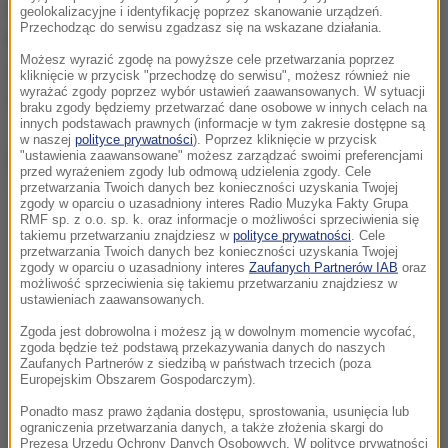
mln obywateli,
zakończyła olimpijską rywalizację
geolokalizacyjne i identyfikację poprzez skanowanie urządzeń.
Przechodząc do serwisu zgadzasz się na wskazane działania.
na 25. pozycji.
We Włoszech wystartowało 26 ekip -
Możesz wyrazić zgodę na powyższe cele przetwarzania poprzez
za plecami bobsleistów z Karaibów uplasowali się
kliknięcie w przycisk "przechodzę do serwisu", możesz również nie
wyrażać zgody poprzez wybór ustawień zaawansowanych. W sytuacji
Izraelczycy.
braku zgody będziemy przetwarzać dane osobowe w innych celach na
innych podstawach prawnych (informacje w tym zakresie dostępne są
w naszej
polityce prywatności
). Poprzez kliknięcie w przycisk
"ustawienia zaawansowane" możesz zarządzać swoimi preferencjami
Dalsza część artykułu pod materiałem video:
przed wyrażeniem zgody lub odmową udzielenia zgody. Cele
przetwarzania Twoich danych bez konieczności uzyskania Twojej
zgody w oparciu o uzasadniony interes Radio Muzyka Fakty Grupa
RMF sp. z o.o. sp. k. oraz informacje o możliwości sprzeciwienia się
takiemu przetwarzaniu znajdziesz w
polityce prywatności
. Cele
przetwarzania Twoich danych bez konieczności uzyskania Twojej
zgody w oparciu o uzasadniony interes
Zaufanych Partnerów IAB
oraz
możliwość sprzeciwienia się takiemu przetwarzaniu znajdziesz w
ustawieniach zaawansowanych.
Zgoda jest dobrowolna i możesz ją w dowolnym momencie wycofać,
zgoda będzie też podstawą przekazywania danych do naszych
Zaufanych Partnerów z siedzibą w państwach trzecich (poza
Europejskim Obszarem Gospodarczym).
Ponadto masz prawo żądania dostępu, sprostowania, usunięcia lub
ograniczenia przetwarzania danych, a także złożenia skargi do
Prezesa Urzędu Ochrony Danych Osobowych. W polityce prywatności