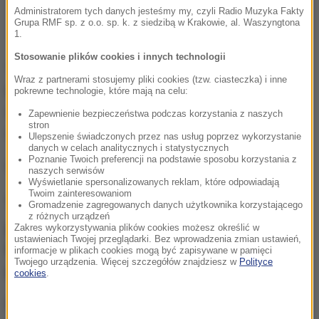
Administratorem tych danych jesteśmy my, czyli Radio Muzyka Fakty
Grupa RMF sp. z o.o. sp. k. z siedzibą w Krakowie, al. Waszyngtona
1.
Stosowanie plików cookies i innych technologii
"Postępowanie w tej sprawie jest prowadzone pod
Wraz z partnerami stosujemy pliki cookies (tzw. ciasteczka) i inne
kątem nieszczęśliwego wypadku. Zrobimy
pokrewne technologie, które mają na celu:
wszystko, by wyjaśnić jego okoliczności" - podkreślił
Zapewnienie bezpieczeństwa podczas korzystania z naszych
stron
rzecznik lubuskiej policji Marcin Maludy.
Ulepszenie świadczonych przez nas usług poprzez wykorzystanie
danych w celach analitycznych i statystycznych
Poznanie Twoich preferencji na podstawie sposobu korzystania z
Ciała obu chłopców zostaną poddane sekcji zwłok.
naszych serwisów
Wyświetlanie spersonalizowanych reklam, które odpowiadają
Twoim zainteresowaniom
To była jedna z największych akcji
Gromadzenie zagregowanych danych użytkownika korzystającego
z różnych urządzeń
poszukiwawczych w Lubuskiem.
Zakres wykorzystywania plików cookies możesz określić w
ustawieniach Twojej przeglądarki. Bez wprowadzenia zmian ustawień,
Chłopców codziennie szukało
informacje w plikach cookies mogą być zapisywane w pamięci
Twojego urządzenia. Więcej szczegółów znajdziesz w
Polityce
dwustu ludzi
cookies
.
Przypomnijmy, Filip i Marek
ostatni raz widziani byli