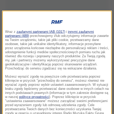
Wraz z
zaufanymi partnerami IAB (1017)
i
innymi zaufanymi
partnerami (489)
przechowujemy i/lub odczytujemy informacje zawarte
na Twoim urządzeniu, takie jak pliki cookie, przetwarzamy dane
osobowe, takie jak unikalne identyfikatory, informacje przesyłane
przez urządzenia końcowe niezbędne do personalizacji reklam i treści,
udostępnienie funkcji mediów społecznościowych pomiaru ruchu jak
również dla rozwoju i poprawny naszych produktów. Za Twoją zgodą
my, jak i partnerzy możemy wykorzystywać precyzyjne dane
geolokalizacyjne i identyfikację poprzez skanowanie urządzeń.
Przechodząc do serwisu zgadzasz się na wskazane działania.
Możesz wyrazić zgodę na powyższe cele przetwarzania poprzez
kliknięcie w przycisk "przechodzę do serwisu", możesz również nie
wyrażać zgody poprzez wybór ustawień zaawansowanych. W sytuacji
braku zgody będziemy przetwarzać dane osobowe w innych celach na
Według przekazanego komunikatu, wtorkowe
innych podstawach prawnych (informacje w tym zakresie dostępne są
w naszej
polityce prywatności
). Poprzez kliknięcie w przycisk
posiedzenie zarządu stowarzyszenia KOD
"ustawienia zaawansowane" możesz zarządzać swoimi preferencjami
przed wyrażeniem zgody lub odmową udzielenia zgody. Cele
poświęcone było m.in. omówieniu nieprawidłowości
przetwarzania Twoich danych bez konieczności uzyskania Twojej
zgody w oparciu o uzasadniony interes Radio Muzyka Fakty Grupa