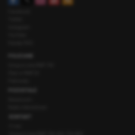
Facebook
Twitter
Instagram
YouTube
Kanały RSS
POLECANE
Gorąca Linia RMF FM
Staż w RMF24
Patronaty
POZOSTAŁE
Newsroom
Radio internetowe
KONTAKT
O nas
Gorąca Linia RMF FM: 600 700 800