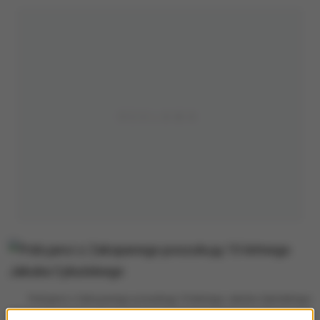
Policjanci z Zakopanego poszukują 15-letniego Jakuba Cybulskiego