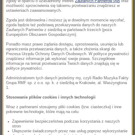
fakty@rmf.fm
albo skorzystać z
formularza WWW
.
zgody w oparciu o uzasadniony interes
Zaufanych Partnerów IAB
oraz
możliwość sprzeciwienia się takiemu przetwarzaniu znajdziesz w
ustawieniach zaawansowanych.
(mn)
Zgoda jest dobrowolna i możesz ją w dowolnym momencie wycofać,
zgoda będzie też podstawą przekazywania danych do naszych
Zaufanych Partnerów z siedzibą w państwach trzecich (poza
Dalsza część artykułu pod materiałem video:
Europejskim Obszarem Gospodarczym).
Ponadto masz prawo żądania dostępu, sprostowania, usunięcia lub
ograniczenia przetwarzania danych, a także złożenia skargi do
Prezesa Urzędu Ochrony Danych Osobowych. W polityce prywatności
znajdziesz informacje jak wykonać swoje prawa. Szczegółowe
informacje na temat przetwarzania Twoich danych znajdują się w
polityce prywatności.
Administratorem tych danych jesteśmy my, czyli Radio Muzyka Fakty
Grupa RMF sp. z o.o. sp. k. z siedzibą w Krakowie, al. Waszyngtona
1.
Stosowanie plików cookies i innych technologii
Wraz z partnerami stosujemy pliki cookies (tzw. ciasteczka) i inne
pokrewne technologie, które mają na celu:
Zapewnienie bezpieczeństwa podczas korzystania z naszych
stron
Ulepszenie świadczonych przez nas usług poprzez wykorzystanie