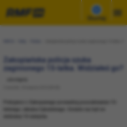
Słuchaj
RMF24
Fakty
Polska
Zakopiańska policja szuka zaginionego 15-latka. Wi
Zakopiańska policja szuka
zaginionego 15-latka. Widziałeś go?
udostępnij
Czwartek, 18 sierpnia 2016 (09:28)
Policjanci z Zakopanego prowadzą poszukiwania 15-
letniego Jakuba Cybulskiego. Ostatni raz był on
widziany 10 sierpnia.