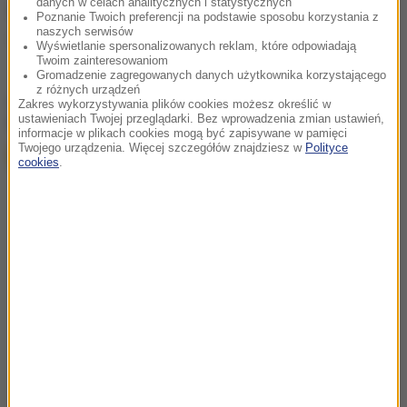
danych w celach analitycznych i statystycznych
Źródło: RMF FM
Poznanie Twoich preferencji na podstawie sposobu korzystania z
naszych serwisów
policja
Tagi:
Wyświetlanie spersonalizowanych reklam, które odpowiadają
Twoim zainteresowaniom
Gromadzenie zagregowanych danych użytkownika korzystającego
z różnych urządzeń
chcesz widzieć więcej artykułów od RMF24?
dodaj w
Zakres wykorzystywania plików cookies możesz określić w
ustawieniach Twojej przeglądarki. Bez wprowadzenia zmian ustawień,
Google
informacje w plikach cookies mogą być zapisywane w pamięci
Twojego urządzenia. Więcej szczegółów znajdziesz w
Polityce
cookies
.