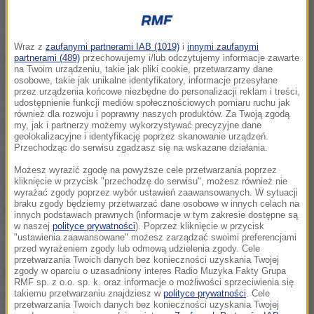
Jak podaje policja, poszukiwany ma ok. 170 cm
wzrostu, jest szczupły. Ubrany był w czarną bluzę,
Wraz z
zaufanymi partnerami IAB (1019)
i
innymi zaufanymi
popielato-szare spodnie dresowe i czarne buty
partnerami (489)
przechowujemy i/lub odczytujemy informacje zawarte
na Twoim urządzeniu, takie jak pliki cookie, przetwarzamy dane
sportowe.
osobowe, takie jak unikalne identyfikatory, informacje przesyłane
przez urządzenia końcowe niezbędne do personalizacji reklam i treści,
udostępnienie funkcji mediów społecznościowych pomiaru ruchu jak
Wszyscy, którzy mogą pomóc w odnalezieniu
również dla rozwoju i poprawny naszych produktów. Za Twoją zgodą
my, jak i partnerzy możemy wykorzystywać precyzyjne dane
zaginionego, proszeni są o kontakt z KPP w
geolokalizacyjne i identyfikację poprzez skanowanie urządzeń.
Przechodząc do serwisu zgadzasz się na wskazane działania.
Zakopanem, nr tel. 18 20 23 433 lub 997.
Możesz wyrazić zgodę na powyższe cele przetwarzania poprzez
kliknięcie w przycisk "przechodzę do serwisu", możesz również nie
Gorąca Linia RMF FM
jest do Waszej dyspozycji!
wyrażać zgody poprzez wybór ustawień zaawansowanych. W sytuacji
braku zgody będziemy przetwarzać dane osobowe w innych celach na
Przez całą dobę czekamy na informacje od Was,
innych podstawach prawnych (informacje w tym zakresie dostępne są
w naszej
polityce prywatności
). Poprzez kliknięcie w przycisk
zdjęcia i filmy.
"ustawienia zaawansowane" możesz zarządzać swoimi preferencjami
przed wyrażeniem zgody lub odmową udzielenia zgody. Cele
przetwarzania Twoich danych bez konieczności uzyskania Twojej
zgody w oparciu o uzasadniony interes Radio Muzyka Fakty Grupa
Możecie dzwonić, wysyłać SMS-y lub MMS-y na
RMF sp. z o.o. sp. k. oraz informacje o możliwości sprzeciwienia się
numer 600 700 800, pisać na adres mailowy
takiemu przetwarzaniu znajdziesz w
polityce prywatności
. Cele
przetwarzania Twoich danych bez konieczności uzyskania Twojej