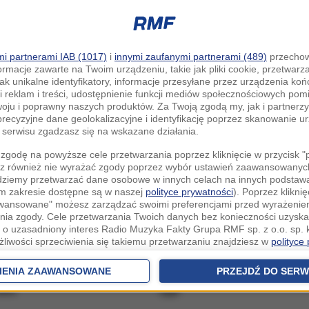
za Brzeg24.pl - czy do wypadku doszło podczas oficjal
ek korzystał z toru indywidualnie.
i partnerami IAB (1017)
i
innymi zaufanymi partnerami (489)
przechow
ormacje zawarte na Twoim urządzeniu, takie jak pliki cookie, przetwar
jak unikalne identyfikatory, informacje przesyłane przez urządzenia k
i reklam i treści, udostępnienie funkcji mediów społecznościowych pom
o. 5 rannych w wypadku we Wrocławiu
woju i poprawny naszych produktów. Za Twoją zgodą my, jak i partner
recyzyjne dane geolokalizacyjne i identyfikację poprzez skanowanie u
serwisu zgadzasz się na wskazane działania.
zgodę na powyższe cele przetwarzania poprzez kliknięcie w przycisk 
z również nie wyrażać zgody poprzez wybór ustawień zaawansowanych
dziemy przetwarzać dane osobowe w innych celach na innych podsta
ym zakresie dostępne są w naszej
polityce prywatności
). Poprzez kliknię
awansowane" możesz zarządzać swoimi preferencjami przed wyrażenie
ia zgody. Cele przetwarzania Twoich danych bez konieczności uzyska
 o uzasadniony interes Radio Muzyka Fakty Grupa RMF sp. z o.o. sp. k
żliwości sprzeciwienia się takiemu przetwarzaniu znajdziesz w
polityce
nia Twoich danych bez konieczności uzyskania Twojej zgody w oparci
iał nawet 7 cm średnicy.
Tragedia na drodze w
ch Partnerów IAB
oraz możliwość sprzeciwienia się takiemu przetwarza
IENIA ZAAWANSOWANE
PRZEJDŹ DO SERW
e burze nad Warmią i
Świętokrzyskiem. Jedna oso
aawansowanych.
ami
żyje
rowolna i możesz ją w dowolnym momencie wycofać, zgoda będzie też