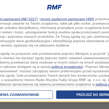
i partnerami IAB (1017)
i
innymi zaufanymi partnerami (489)
przechow
ormacje zawarte na Twoim urządzeniu, takie jak pliki cookie, przetwar
jak unikalne identyfikatory, informacje przesyłane przez urządzenia k
i reklam i treści, udostępnienie funkcji mediów społecznościowych pom
woju i poprawny naszych produktów. Za Twoją zgodą my, jak i partner
recyzyjne dane geolokalizacyjne i identyfikację poprzez skanowanie u
serwisu zgadzasz się na wskazane działania.
zgodę na powyższe cele przetwarzania poprzez kliknięcie w przycisk 
z również nie wyrażać zgody poprzez wybór ustawień zaawansowanych
dziemy przetwarzać dane osobowe w innych celach na innych podsta
ym zakresie dostępne są w naszej
polityce prywatności
). Poprzez kliknię
awansowane" możesz zarządzać swoimi preferencjami przed wyrażenie
ia zgody. Cele przetwarzania Twoich danych bez konieczności uzyska
 o uzasadniony interes Radio Muzyka Fakty Grupa RMF sp. z o.o. sp. k
żliwości sprzeciwienia się takiemu przetwarzaniu znajdziesz w
polityce
nia Twoich danych bez konieczności uzyskania Twojej zgody w oparci
ch Partnerów IAB
oraz możliwość sprzeciwienia się takiemu przetwarza
IENIA ZAAWANSOWANE
PRZEJDŹ DO SERW
aawansowanych.
rowolna i możesz ją w dowolnym momencie wycofać, zgoda będzie też