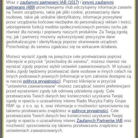
kobietę. "Nakłonił pokrzywdzoną do wzięcia kredytu
Wraz z
zaufanymi partnerami IAB (1017)
i
innymi zaufanymi
partnerami (489)
przechowujemy i/lub odczytujemy informacje zawarte
w banku, wypłacenia oszczędności i przekazania
na Twoim urządzeniu, takie jak pliki cookie, przetwarzamy dane
osobowe, takie jak unikalne identyfikatory, informacje przesyłane
sobie w krótkich odstępach czasu w dwóch różnych
przez urządzenia końcowe niezbędne do personalizacji reklam i treści,
udostępnienie funkcji mediów społecznościowych pomiaru ruchu jak
miejscach wszystkich tych pieniędzy" - czytamy w
również dla rozwoju i poprawny naszych produktów. Za Twoją zgodą
my, jak i partnerzy możemy wykorzystywać precyzyjne dane
komunikacie.
geolokalizacyjne i identyfikację poprzez skanowanie urządzeń.
Przechodząc do serwisu zgadzasz się na wskazane działania.
Możesz wyrazić zgodę na powyższe cele przetwarzania poprzez
kliknięcie w przycisk "przechodzę do serwisu", możesz również nie
Poszukiwany mężczyzna
wyrażać zgody poprzez wybór ustawień zaawansowanych. W sytuacji
braku zgody będziemy przetwarzać dane osobowe w innych celach na
innych podstawach prawnych (informacje w tym zakresie dostępne są
w naszej
polityce prywatności
). Poprzez kliknięcie w przycisk
"ustawienia zaawansowane" możesz zarządzać swoimi preferencjami
Każdy, kto rozpoznaje tego mężczyznę proszony
przed wyrażeniem zgody lub odmową udzielenia zgody. Cele
przetwarzania Twoich danych bez konieczności uzyskania Twojej
jest o kontakt osobisty lub telefoniczny z
zgody w oparciu o uzasadniony interes Radio Muzyka Fakty Grupa
RMF sp. z o.o. sp. k. oraz informacje o możliwości sprzeciwienia się
policjantami z wydziału do walki z
takiemu przetwarzaniu znajdziesz w
polityce prywatności
. Cele
przetwarzania Twoich danych bez konieczności uzyskania Twojej
przestępczością przeciwko mieniu w siedzibie
zgody w oparciu o uzasadniony interes
Zaufanych Partnerów IAB
oraz
możliwość sprzeciwienia się takiemu przetwarzaniu znajdziesz w
jednostki przy ulicy Dzielnej 12.
ustawieniach zaawansowanych.