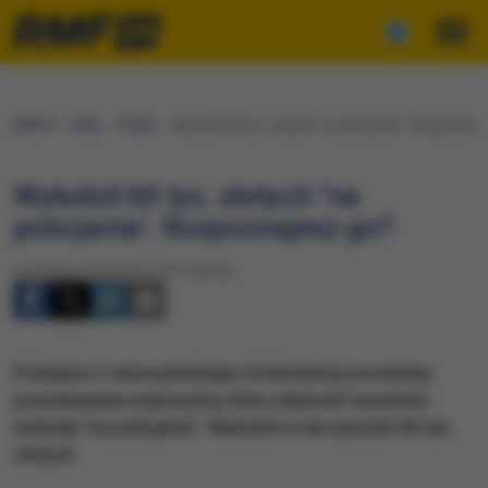
RMF24
Fakty
Polska
Wyłudził 60 tys. złotych "na policjanta". Rozpoznaje
Wyłudził 60 tys. złotych "na
policjanta". Rozpoznajesz go?
Czwartek, 20 kwietnia 2017 (08:32)
Policjanci z warszawskiego śródmieścia prowadzą
poszukiwania mężczyzny, który dokonał oszustwa
metodą "na policjanta". Wyłudził w ten sposób 60 tys.
złotych.