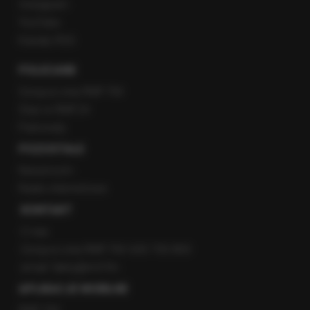
Instagram
YouTube
Kanały RSS
POLECANE
Gorąca Linia RMF FM
Staż w RMF24
Patronaty
POZOSTAŁE
Newsroom
Radio internetowe
KONTAKT
O nas
Gorąca Linia RMF FM: 600 700 800
email: fakty@rmf.fm
APLIKACJE MOBILNE