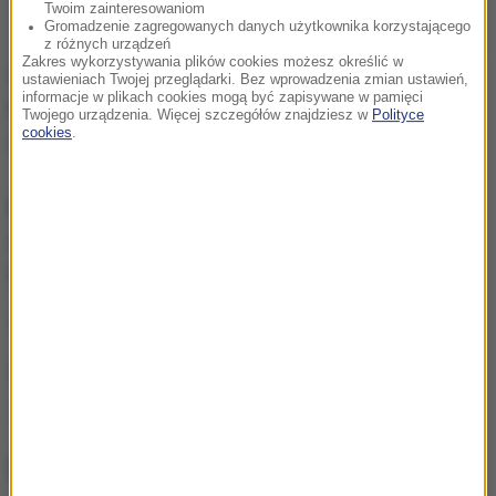
Twoim zainteresowaniom
Gromadzenie zagregowanych danych użytkownika korzystającego
z różnych urządzeń
Zakres wykorzystywania plików cookies możesz określić w
Gorąca Linia RMF FM
jest do Waszej dyspozycji!
ustawieniach Twojej przeglądarki. Bez wprowadzenia zmian ustawień,
informacje w plikach cookies mogą być zapisywane w pamięci
Przez całą dobę czekamy na informacje od Was,
Twojego urządzenia. Więcej szczegółów znajdziesz w
Polityce
cookies
.
zdjęcia i filmy.
Możecie dzwonić, wysyłać SMS-y lub MMS-y na
numer 600 700 800, pisać na adres mailowy
fakty@rmf.fm
albo skorzystać z
formularza WWW
.
(mn)
Źródło: RMF FM
oszustwo
Tagi:
NAJWAŻNIEJSZE FAKTY