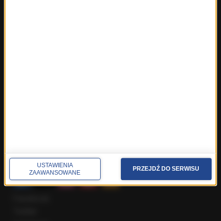
Fakty z Trójmiasta
Fakty z Warszawy
Fakty z Wrocławia
Fakty z Zakopanego
ROZMOWY W RMF FM
Najnowsze rozmowy w RMF FM
Rozmowa o 7:00 w RMF FM i Radiu RMF24
Poranna rozmowa w RMF FM
Popołudniowa rozmowa w RMF FM
Gość Krzysztofa Ziemca w RMF FM
Rozmowy w Radiu RMF24
SPOŁECZNOŚĆ
USTAWIENIA
PRZEJDŹ DO SERWISU
ZAAWANSOWANE
Facebook
Twitter