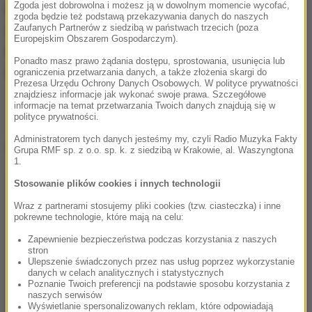
Zgoda jest dobrowolna i możesz ją w dowolnym momencie wycofać,
Informacje powołując się na sprawę KRP-PM-I-
zgoda będzie też podstawą przekazywania danych do naszych
Zaufanych Partnerów z siedzibą w państwach trzecich (poza
255/17 można przekazać dzwoniąc na numer 22/
Europejskim Obszarem Gospodarczym).
60 383 92, 22/ 60 361 55 albo pisząc na
Ponadto masz prawo żądania dostępu, sprostowania, usunięcia lub
adres:
krp1warszawa@policja.waw.pl
.
ograniczenia przetwarzania danych, a także złożenia skargi do
Prezesa Urzędu Ochrony Danych Osobowych. W polityce prywatności
znajdziesz informacje jak wykonać swoje prawa. Szczegółowe
informacje na temat przetwarzania Twoich danych znajdują się w
polityce prywatności.
Administratorem tych danych jesteśmy my, czyli Radio Muzyka Fakty
Dalsza część artykułu pod materiałem video:
Grupa RMF sp. z o.o. sp. k. z siedzibą w Krakowie, al. Waszyngtona
1.
Stosowanie plików cookies i innych technologii
Wraz z partnerami stosujemy pliki cookies (tzw. ciasteczka) i inne
pokrewne technologie, które mają na celu:
Zapewnienie bezpieczeństwa podczas korzystania z naszych
stron
Ulepszenie świadczonych przez nas usług poprzez wykorzystanie
danych w celach analitycznych i statystycznych
Poznanie Twoich preferencji na podstawie sposobu korzystania z
naszych serwisów
Wyświetlanie spersonalizowanych reklam, które odpowiadają