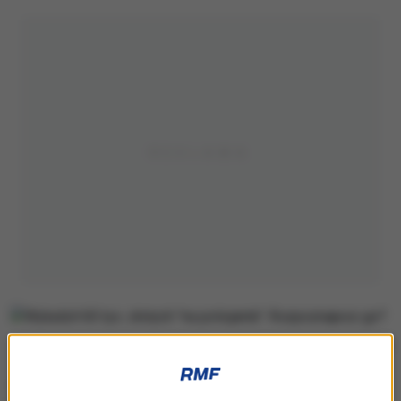
Poszukiwany mężczyzna
Jak podaje policja, mężczyzna oszukał 73-letnią