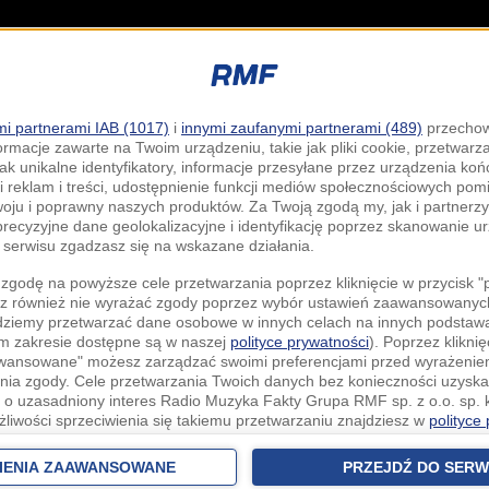
i partnerami IAB (1017)
i
innymi zaufanymi partnerami (489)
przechow
ormacje zawarte na Twoim urządzeniu, takie jak pliki cookie, przetwar
jak unikalne identyfikatory, informacje przesyłane przez urządzenia k
i reklam i treści, udostępnienie funkcji mediów społecznościowych pom
woju i poprawny naszych produktów. Za Twoją zgodą my, jak i partner
recyzyjne dane geolokalizacyjne i identyfikację poprzez skanowanie u
serwisu zgadzasz się na wskazane działania.
zgodę na powyższe cele przetwarzania poprzez kliknięcie w przycisk 
z również nie wyrażać zgody poprzez wybór ustawień zaawansowanych
dziemy przetwarzać dane osobowe w innych celach na innych podsta
ym zakresie dostępne są w naszej
polityce prywatności
). Poprzez kliknię
awansowane" możesz zarządzać swoimi preferencjami przed wyrażenie
ia zgody. Cele przetwarzania Twoich danych bez konieczności uzyska
 o uzasadniony interes Radio Muzyka Fakty Grupa RMF sp. z o.o. sp. k
żliwości sprzeciwienia się takiemu przetwarzaniu znajdziesz w
polityce
nia Twoich danych bez konieczności uzyskania Twojej zgody w oparci
ch Partnerów IAB
oraz możliwość sprzeciwienia się takiemu przetwarza
IENIA ZAAWANSOWANE
PRZEJDŹ DO SERW
aawansowanych.