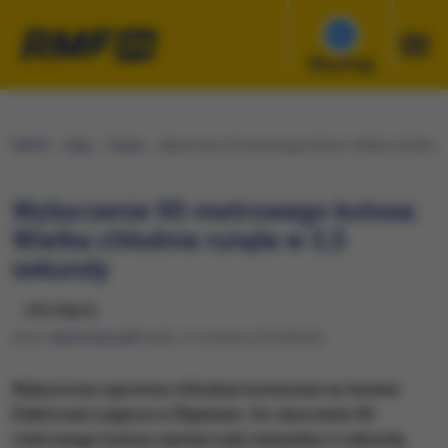
Słuchaj
RMF24
Fakty
Polska
Wyburzenie 90-metrowego kolosa: Wielka chłodnia r
Wyburzenie 90-metrowego kolosa:
Wielka chłodnia runęła w 3,5
sekundy
udostępnij
Autor:
Marcin Buczek
Piątek, 21 września 2018 (09:04)
Wyburzona ogromna chłodnia kominowa na terenie
Elektrowni Łagisza w Śląskiem. Do zburzenia 90-
metrowego kolosa wystarczyły niespełna 4 sekundy.