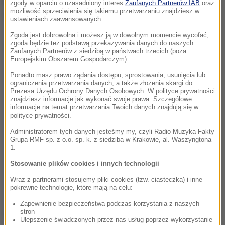
być jeszcze wyburzone dwie kolejne oraz komin.
zgody w oparciu o uzasadniony interes
Zaufanych Partnerów IAB
oraz
możliwość sprzeciwienia się takiemu przetwarzaniu znajdziesz w
Wszystkie te obiekty są w złym stanie technicznym.
ustawieniach zaawansowanych.
Zgoda jest dobrowolna i możesz ją w dowolnym momencie wycofać,
zgoda będzie też podstawą przekazywania danych do naszych
Dalsza część artykułu pod materiałem video:
Zaufanych Partnerów z siedzibą w państwach trzecich (poza
Europejskim Obszarem Gospodarczym).
Ponadto masz prawo żądania dostępu, sprostowania, usunięcia lub
ograniczenia przetwarzania danych, a także złożenia skargi do
Prezesa Urzędu Ochrony Danych Osobowych. W polityce prywatności
znajdziesz informacje jak wykonać swoje prawa. Szczegółowe
informacje na temat przetwarzania Twoich danych znajdują się w
polityce prywatności.
Administratorem tych danych jesteśmy my, czyli Radio Muzyka Fakty
Grupa RMF sp. z o.o. sp. k. z siedzibą w Krakowie, al. Waszyngtona
1.
Stosowanie plików cookies i innych technologii
Wraz z partnerami stosujemy pliki cookies (tzw. ciasteczka) i inne
pokrewne technologie, które mają na celu:
Zapewnienie bezpieczeństwa podczas korzystania z naszych
stron
(m)
Ulepszenie świadczonych przez nas usług poprzez wykorzystanie