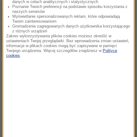
danych w celach analitycznych i statystycznych
Poznanie Twoich preferencji na podstawie sposobu korzystania z
naszych serwisów
Źródło: RMF FM
Wyświetlanie spersonalizowanych reklam, które odpowiadają
Twoim zainteresowaniom
Gromadzenie zagregowanych danych użytkownika korzystającego
z różnych urządzeń
chcesz widzieć więcej artykułów od RMF24?
dodaj w
Zakres wykorzystywania plików cookies możesz określić w
Google
ustawieniach Twojej przeglądarki. Bez wprowadzenia zmian ustawień,
informacje w plikach cookies mogą być zapisywane w pamięci
Twojego urządzenia. Więcej szczegółów znajdziesz w
Polityce
cookies
.