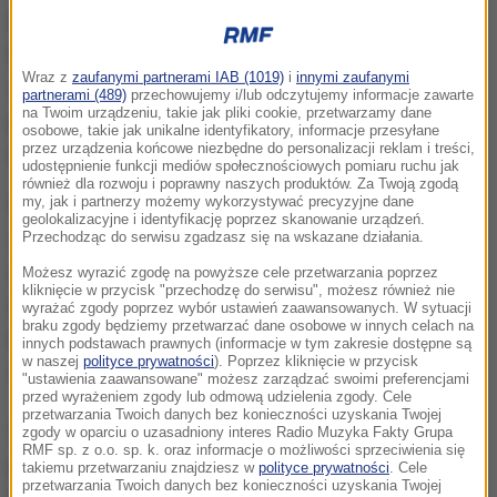
Do likwidacji przeznaczono trzy ogromne chłodnie
kominowe. Trzeba je wyburzyć ze względu na zły
Wraz z
zaufanymi partnerami IAB (1019)
i
innymi zaufanymi
stan techniczny. Zanim doszło do wyburzenia
partnerami (489)
przechowujemy i/lub odczytujemy informacje zawarte
na Twoim urządzeniu, takie jak pliki cookie, przetwarzamy dane
pierwszej z nich, wokół wyznaczono specjalną, 200-
osobowe, takie jak unikalne identyfikatory, informacje przesyłane
przez urządzenia końcowe niezbędne do personalizacji reklam i treści,
metrowa strefę bezpieczeństwa.
udostępnienie funkcji mediów społecznościowych pomiaru ruchu jak
również dla rozwoju i poprawny naszych produktów. Za Twoją zgodą
my, jak i partnerzy możemy wykorzystywać precyzyjne dane
Chłodnię wyburzono stosując tak zwaną metodę
geolokalizacyjne i identyfikację poprzez skanowanie urządzeń.
strzałową. To jedna z najbezpieczniejszych metod
Przechodząc do serwisu zgadzasz się na wskazane działania.
wyburzania gigantycznych obiektów. Robiła to
Możesz wyrazić zgodę na powyższe cele przetwarzania poprzez
kliknięcie w przycisk "przechodzę do serwisu", możesz również nie
wyspecjalizowana firma. Użyto do tego około 200 kg
wyrażać zgody poprzez wybór ustawień zaawansowanych. W sytuacji
braku zgody będziemy przetwarzać dane osobowe w innych celach na
materiałów wybuchowych oraz ponad 3 tysięcy
innych podstawach prawnych (informacje w tym zakresie dostępne są
w naszej
polityce prywatności
). Poprzez kliknięcie w przycisk
zapalników.
"ustawienia zaawansowane" możesz zarządzać swoimi preferencjami
przed wyrażeniem zgody lub odmową udzielenia zgody. Cele
przetwarzania Twoich danych bez konieczności uzyskania Twojej
Wielka chłodnia runęła w 3,5 sekundy. W tym i w
zgody w oparciu o uzasadniony interes Radio Muzyka Fakty Grupa
RMF sp. z o.o. sp. k. oraz informacje o możliwości sprzeciwienia się
przyszłym roku na ternie Elektrowni Łagisza mają
takiemu przetwarzaniu znajdziesz w
polityce prywatności
. Cele
przetwarzania Twoich danych bez konieczności uzyskania Twojej