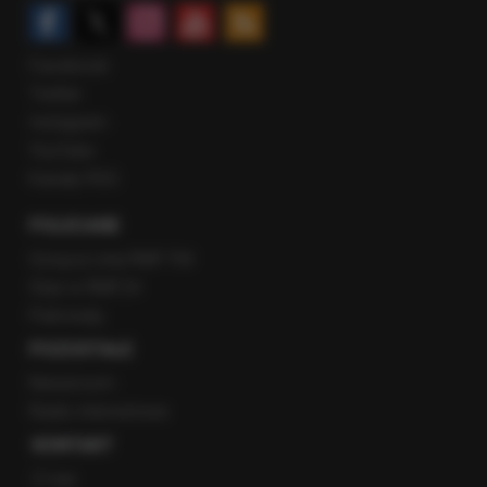
Facebook
Twitter
Instagram
YouTube
Kanały RSS
POLECANE
Gorąca Linia RMF FM
Staż w RMF24
Patronaty
POZOSTAŁE
Newsroom
Radio internetowe
KONTAKT
O nas