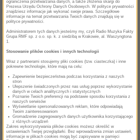
Związkowcy zarzucają dyrektorowi Portów
ograniczenia przetwarzania danych, a także złożenia skargi do
Prezesa Urzędu Ochrony Danych Osobowych. W polityce prywatności
Lotniczych, że walczy z nimi niezgodnie z prawem.
znajdziesz informacje jak wykonać swoje prawa. Szczegółowe
informacje na temat przetwarzania Twoich danych znajdują się w
Zwolnił dyscyplinarnie dwadzieścia osób w niecałe
polityce prywatności.
dwa lata -
mówią RMF FM szefowie dwóch
Administratorem tych danych jesteśmy my, czyli Radio Muzyka Fakty
Grupa RMF sp. z o.o. sp. k. z siedzibą w Krakowie, al. Waszyngtona
największych związków zawodowych. Ich zdaniem
1.
dyrektor firmy łamiąc przepisy zwalnia osoby, które
Stosowanie plików cookies i innych technologii
są dla niego niewygodne.
Wraz z partnerami stosujemy pliki cookies (tzw. ciasteczka) i inne
pokrewne technologie, które mają na celu:
Podstawowy zarzut to lawinowy wzrost liczby
Zapewnienie bezpieczeństwa podczas korzystania z naszych
stron
zwolnień dyscyplinarnych. Wcześniej było ich
Ulepszenie świadczonych przez nas usług poprzez wykorzystanie
danych w celach analitycznych i statystycznych
niewiele. Jedno, góra dwa rocznie.
Nowy dyrektor od
Poznanie Twoich preferencji na podstawie sposobu korzystania z
naszych serwisów
początku zastraszał i szykanował pracowników
-
Wyświetlanie spersonalizowanych reklam, które odpowiadają
Twoim zainteresowaniom
mówi Marek Żuk, szef Związku Zawodowego
Gromadzenie zagregowanych danych użytkownika korzystającego
z różnych urządzeń
Pracowników Lotnictwa Cywilnego w PPL.
Jest mało
Zakres wykorzystywania plików cookies możesz określić w
pracowników, którzy odważyliby się powiedzieć coś
ustawieniach Twojej przeglądarki. Bez wprowadzenia zmian ustawień,
informacje w plikach cookies mogą być zapisywane w pamięci