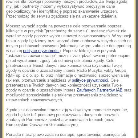
również dla rozwoju i poprawny naszych produktów. Za Twoją zgodą
my, jak i partnerzy możemy wykorzystywać precyzyjne dane
poza innymi aspektami.
geolokalizacyjne i identyfikację poprzez skanowanie urządzeń.
Przechodząc do serwisu zgadzasz się na wskazane działania.
Cezary Wieński kierował działem szkoleń. W ostatnim
Możesz wyrazić zgodę na powyższe cele przetwarzania poprzez
kliknięcie w przycisk "przechodzę do serwisu", możesz również nie
czasie ten dział był kilka razy kontrolowany przez
wyrażać zgody poprzez wybór ustawień zaawansowanych. W sytuacji
braku zgody będziemy przetwarzać dane osobowe w innych celach na
wewnętrzny audyt i trzech byłych funkcjonariuszy
innych podstawach prawnych (informacje w tym zakresie dostępne są
w naszej
polityce prywatności
). Poprzez kliknięcie w przycisk
MO wynajętych przez dyrekcję. Nie znaleziono
"ustawienia zaawansowane" możesz zarządzać swoimi preferencjami
przed wyrażeniem zgody lub odmową udzielenia zgody. Cele
błędów. Mimo to Wieński został zwolniony.
Pod
przetwarzania Twoich danych bez konieczności uzyskania Twojej
pretekstem całkowicie kłamliwym, nierzeczywistym -
zgody w oparciu o uzasadniony interes Radio Muzyka Fakty Grupa
RMF sp. z o.o. sp. k. oraz informacje o możliwości sprzeciwienia się
komentuje szef lotniskowej Solidarności 80
takiemu przetwarzaniu znajdziesz w
polityce prywatności
. Cele
przetwarzania Twoich danych bez konieczności uzyskania Twojej
Krzysztof Aniszewski. Pretekstem miały być - według
zgody w oparciu o uzasadniony interes
Zaufanych Partnerów IAB
oraz
możliwość sprzeciwienia się takiemu przetwarzaniu znajdziesz w
informacji reportera RMF FM - problemy z alkoholem,
ustawieniach zaawansowanych.
ale nie Wieńskiego, a jednego z pracowników
Zgoda jest dobrowolna i możesz ją w dowolnym momencie wycofać,
zgoda będzie też podstawą przekazywania danych do naszych
skierowanych na szkolenie. Sprawa już trafiła do sądu
Zaufanych Partnerów z siedzibą w państwach trzecich (poza
pracy.
Europejskim Obszarem Gospodarczym).
Ponadto masz prawo żądania dostępu, sprostowania, usunięcia lub