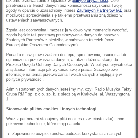
Na początku marca szef KPRM Michał Dworczyk
takiemu przetwarzaniu znajdziesz w
polityce prywatności
. Cele
przetwarzania Twoich danych bez konieczności uzyskania Twojej
poinformował o wizycie studyjnej urzędników KPRM
zgody w oparciu o uzasadniony interes
Zaufanych Partnerów IAB
oraz
możliwość sprzeciwienia się takiemu przetwarzaniu znajdziesz w
w Rosji i podkreślił, że kancelaria premiera prowadzi
ustawieniach zaawansowanych.
analizy dotyczące możliwości zorganizowania
Zgoda jest dobrowolna i możesz ją w dowolnym momencie wycofać,
zgoda będzie też podstawą przekazywania danych do naszych
wizyty w Smoleńsku 10 kwietnia. Dworczyk
Zaufanych Partnerów z siedzibą w państwach trzecich (poza
Europejskim Obszarem Gospodarczym).
zaznaczył wówczas, że ostateczne decyzje w tej
Ponadto masz prawo żądania dostępu, sprostowania, usunięcia lub
sprawie jeszcze nie zapadły.
ograniczenia przetwarzania danych, a także złożenia skargi do
Prezesa Urzędu Ochrony Danych Osobowych. W polityce prywatności
znajdziesz informacje jak wykonać swoje prawa. Szczegółowe
Dalsza część artykułu pod materiałem video:
informacje na temat przetwarzania Twoich danych znajdują się w
polityce prywatności.
Administratorem tych danych jesteśmy my, czyli Radio Muzyka Fakty
Grupa RMF sp. z o.o. sp. k. z siedzibą w Krakowie, al. Waszyngtona
1.
10 kwietnia 2010 r. w katastrofie samolotu Tu-154,
Stosowanie plików cookies i innych technologii
wiozącego delegację na uroczystości 70. rocznicy
Wraz z partnerami stosujemy pliki cookies (tzw. ciasteczka) i inne
pokrewne technologie, które mają na celu:
zbrodni katyńskiej, zginęło 96 osób, w tym prezydent
Zapewnienie bezpieczeństwa podczas korzystania z naszych
Lech Kaczyński i jego małżonka Maria, najwyżsi