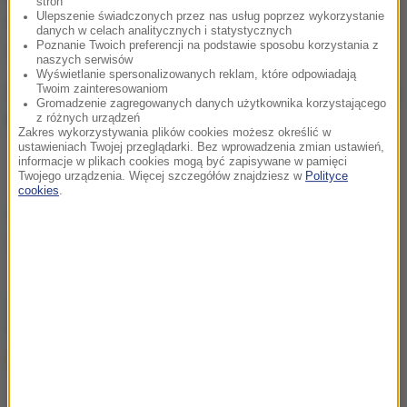
stron
Ulepszenie świadczonych przez nas usług poprzez wykorzystanie
dowódcy wojska i ostatni prezydent RP na
danych w celach analitycznych i statystycznych
Poznanie Twoich preferencji na podstawie sposobu korzystania z
uchodźstwie Ryszard Kaczorowski.
naszych serwisów
Wyświetlanie spersonalizowanych reklam, które odpowiadają
ZOBACZ RÓWNIEŻ:
Waszczykowski: Do Smoleńska
Twoim zainteresowaniom
Gromadzenie zagregowanych danych użytkownika korzystającego
nie powinien lecieć nikt z najwyższych władz
z różnych urządzeń
Zakres wykorzystywania plików cookies możesz określić w
ustawieniach Twojej przeglądarki. Bez wprowadzenia zmian ustawień,
informacje w plikach cookies mogą być zapisywane w pamięci
Twojego urządzenia. Więcej szczegółów znajdziesz w
Polityce
cookies
.
Źródło: RMF FM
Mateusz Morawiecki
Tagi:
chcesz widzieć więcej artykułów od RMF24?
dodaj w
Google