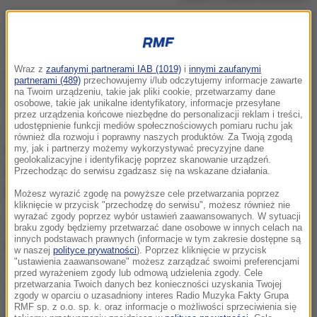
Strona rosyjska zapewnia o niechęci do odwołania
wizyty, ale jednocześnie podkreśla, że nie ma
Wraz z
zaufanymi partnerami IAB (1019)
i
innymi zaufanymi
możliwości zapewnienia bezpieczeństwa polskiej
partnerami (489)
przechowujemy i/lub odczytujemy informacje zawarte
na Twoim urządzeniu, takie jak pliki cookie, przetwarzamy dane
delegacji.
osobowe, takie jak unikalne identyfikatory, informacje przesyłane
przez urządzenia końcowe niezbędne do personalizacji reklam i treści,
Jeden z rosyjskich urzędników MSZ przekazał
udostępnienie funkcji mediów społecznościowych pomiaru ruchu jak
również dla rozwoju i poprawny naszych produktów. Za Twoją zgodą
korespondentowi RMF FM, że sytuacja, w której np.
my, jak i partnerzy możemy wykorzystywać precyzyjne dane
geolokalizacyjne i identyfikację poprzez skanowanie urządzeń.
polski premier zaraziłby się koronawirusem w Rosji
Przechodząc do serwisu zgadzasz się na wskazane działania.
byłaby bardzo problematyczna.
Możesz wyrazić zgodę na powyższe cele przetwarzania poprzez
kliknięcie w przycisk "przechodzę do serwisu", możesz również nie
wyrażać zgody poprzez wybór ustawień zaawansowanych. W sytuacji
Z informacji dziennikarza RMF FM Przemysława
braku zgody będziemy przetwarzać dane osobowe w innych celach na
innych podstawach prawnych (informacje w tym zakresie dostępne są
Marca wynika, że przygotowania do wizyty zostały
w naszej
polityce prywatności
). Poprzez kliknięcie w przycisk
"ustawienia zaawansowane" możesz zarządzać swoimi preferencjami
zamrożone. Praktycznie nie ma szans, że do niej
przed wyrażeniem zgody lub odmową udzielenia zgody. Cele
przetwarzania Twoich danych bez konieczności uzyskania Twojej
dojdzie.
zgody w oparciu o uzasadniony interes Radio Muzyka Fakty Grupa
RMF sp. z o.o. sp. k. oraz informacje o możliwości sprzeciwienia się