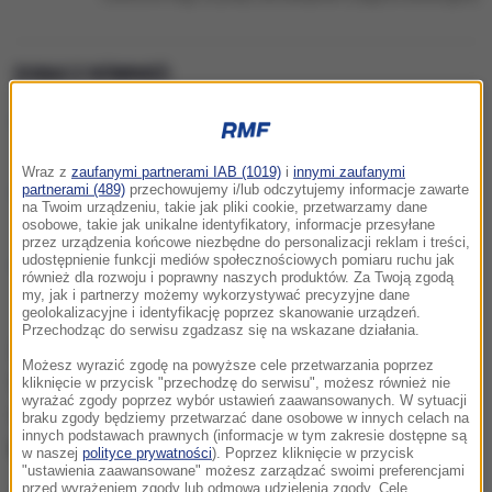
ZOBACZ RÓWNIEŻ:
Wakacje nad polskim morzem. Najpiękniejsze
plaże nad Bałtykiem
Wraz z
zaufanymi partnerami IAB (1019)
i
innymi zaufanymi
partnerami (489)
przechowujemy i/lub odczytujemy informacje zawarte
​Alarm na polskich plażach. Zamykają się kolejne
na Twoim urządzeniu, takie jak pliki cookie, przetwarzamy dane
kąpieliska
osobowe, takie jak unikalne identyfikatory, informacje przesyłane
przez urządzenia końcowe niezbędne do personalizacji reklam i treści,
udostępnienie funkcji mediów społecznościowych pomiaru ruchu jak
Trasa ratownicza na plaży w Jantarze i Stegnie.
również dla rozwoju i poprawny naszych produktów. Za Twoją zgodą
my, jak i partnerzy możemy wykorzystywać precyzyjne dane
Apel do plażowiczów
geolokalizacyjne i identyfikację poprzez skanowanie urządzeń.
Przechodząc do serwisu zgadzasz się na wskazane działania.
Z danych opublikowanych w niedzielę, 20 lipca, w
Możesz wyrazić zgodę na powyższe cele przetwarzania poprzez
Serwisie Kąpieliskowym Głównego Inspektoratu
kliknięcie w przycisk "przechodzę do serwisu", możesz również nie
wyrażać zgody poprzez wybór ustawień zaawansowanych. W sytuacji
Sanitarnego wynika, że
nie można korzystać z 15
braku zgody będziemy przetwarzać dane osobowe w innych celach na
innych podstawach prawnych (informacje w tym zakresie dostępne są
kąpielisk w północnej części Polski.
w naszej
polityce prywatności
). Poprzez kliknięcie w przycisk
"ustawienia zaawansowane" możesz zarządzać swoimi preferencjami
przed wyrażeniem zgody lub odmową udzielenia zgody. Cele