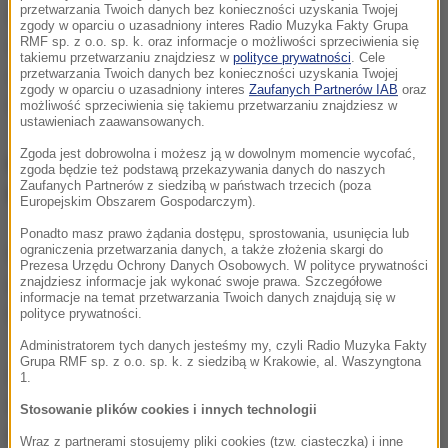
przetwarzania Twoich danych bez konieczności uzyskania Twojej
Dzięki międzynarodowej współpracy służb szybko
zgody w oparciu o uzasadniony interes Radio Muzyka Fakty Grupa
ustalono, że dwóch 18-letnich cudzoziemców
RMF sp. z o.o. sp. k. oraz informacje o możliwości sprzeciwienia się
takiemu przetwarzaniu znajdziesz w
polityce prywatności
. Cele
składało już wnioski o azyl w Grecji, a 16-latek w
przetwarzania Twoich danych bez konieczności uzyskania Twojej
zgody w oparciu o uzasadniony interes
Zaufanych Partnerów IAB
oraz
Rumunii
- podkreśliła rzeczniczka.
możliwość sprzeciwienia się takiemu przetwarzaniu znajdziesz w
ustawieniach zaawansowanych.
Zgoda jest dobrowolna i możesz ją w dowolnym momencie wycofać,
Mężczyźni zostali przebadani na obecność
zgoda będzie też podstawą przekazywania danych do naszych
Zaufanych Partnerów z siedzibą w państwach trzecich (poza
koronawirusa. Wyniki były negatywne.
Europejskim Obszarem Gospodarczym).
Ponadto masz prawo żądania dostępu, sprostowania, usunięcia lub
ograniczenia przetwarzania danych, a także złożenia skargi do
Wszyscy trzej Afgańczycy, decyzją sądu, zostali
Prezesa Urzędu Ochrony Danych Osobowych. W polityce prywatności
umieszczeni na trzy miesiące w Strzeżonych
znajdziesz informacje jak wykonać swoje prawa. Szczegółowe
informacje na temat przetwarzania Twoich danych znajdują się w
Ośrodkach dla Cudzoziemców.
polityce prywatności.
Administratorem tych danych jesteśmy my, czyli Radio Muzyka Fakty
Grupa RMF sp. z o.o. sp. k. z siedzibą w Krakowie, al. Waszyngtona
Została wobec nich wszczęta tzw. procedura
1.
dublińska, aby przekazać ich do krajów pierwszej
Stosowanie plików cookies i innych technologii
rejestracji w Europie.
Wraz z partnerami stosujemy pliki cookies (tzw. ciasteczka) i inne