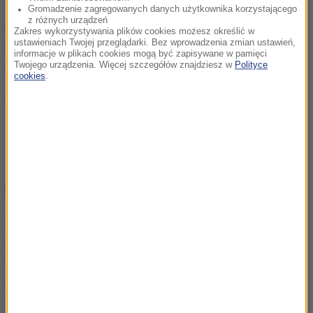
zawieszeni w czynnościach służbowych. Wobec
Gromadzenie zagregowanych danych użytkownika korzystającego
z różnych urządzeń
przedsiębiorcy prokurator zastosował 50 tys. zł.
Zakres wykorzystywania plików cookies możesz określić w
ustawieniach Twojej przeglądarki. Bez wprowadzenia zmian ustawień,
poręczenia majątkowego. Podejrzanym grozi do 3 lat
informacje w plikach cookies mogą być zapisywane w pamięci
więzienia.
Twojego urządzenia. Więcej szczegółów znajdziesz w
Polityce
cookies
.
(rs)
Źródło: RMF FM
starosta
Tagi:
NAJWAŻNIEJSZE FAKTY
Utrudnienia dla turystów
pod Tatrami. Kolarze
opanują Podhale
„Nie wiem, czy PiS nie
schowa się pod wodę”.