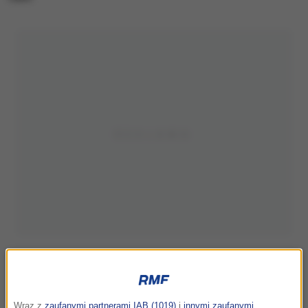
Wraz z
zaufanymi partnerami IAB (1019)
i
innymi zaufanymi