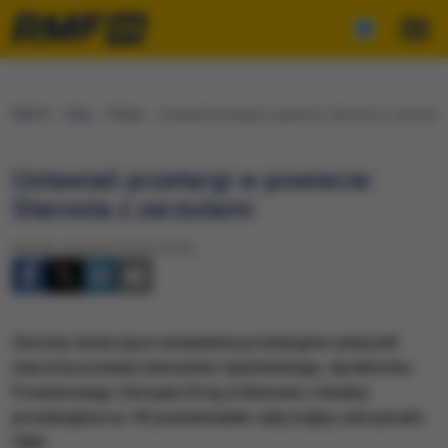
RMF24
Fakty
Polska
Ustawiali przetargi w powiecie: Starosta z zarzutami
Ustawiali przetargi w powiecie:
Starosta z zarzutami
Wtorek, 5 kwietnia 2016 (10:55)
Zarzuty dotyczące ustawiania przetargów usłyszeli
starosta powiatu bieruńsko-lędzińskiego, dyrektorka
Powiatowego Zarządu Dróg w Bieruniu i lokalny
przedsiębiorca. W poniedziałek całą trójkę zatrzymało
CBA.