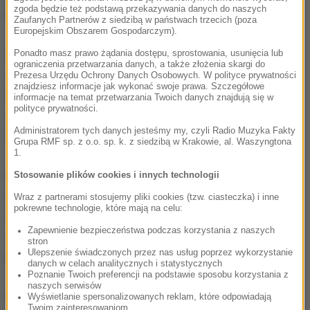
zgoda będzie też podstawą przekazywania danych do naszych
Katowicach.
Zaufanych Partnerów z siedzibą w państwach trzecich (poza
Europejskim Obszarem Gospodarczym).
Starosta usłyszał 11 zarzutów. 8 z nich dotyczy
Ponadto masz prawo żądania dostępu, sprostowania, usunięcia lub
ograniczenia przetwarzania danych, a także złożenia skargi do
zmów przetargowych i równocześnie przekroczenia
Prezesa Urzędu Ochrony Danych Osobowych. W polityce prywatności
znajdziesz informacje jak wykonać swoje prawa. Szczegółowe
uprawnień przez funkcjonariusza publicznego; 3
informacje na temat przetwarzania Twoich danych znajdują się w
polityce prywatności.
zarzuty dotyczą składania fałszywych oświadczeń w
Administratorem tych danych jesteśmy my, czyli Radio Muzyka Fakty
toku procedury udzielania zamówienia publicznego.
Grupa RMF sp. z o.o. sp. k. z siedzibą w Krakowie, al. Waszyngtona
1.
Pozostałe osoby usłyszały po dwa zarzuty.
Stosowanie plików cookies i innych technologii
Dyrektorce Powiatowego Zarządu Dróg postawiono
Wraz z partnerami stosujemy pliki cookies (tzw. ciasteczka) i inne
pokrewne technologie, które mają na celu:
zarzuty zmów przetargowych i przekroczenia
Zapewnienie bezpieczeństwa podczas korzystania z naszych
uprawnień przez funkcjonariusza publicznego, a
stron
Ulepszenie świadczonych przez nas usług poprzez wykorzystanie
przedsiębiorcy - zarzuty zmów przetargowych.
danych w celach analitycznych i statystycznych
Poznanie Twoich preferencji na podstawie sposobu korzystania z
naszych serwisów
Po przesłuchaniach starosta i dyrektorka zostali
Wyświetlanie spersonalizowanych reklam, które odpowiadają
Twoim zainteresowaniom