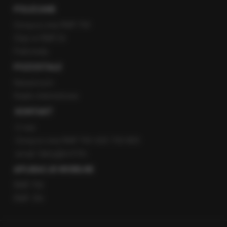
POLECANE
Gorąca Linia RMF FM
Staż w RMF24
Patronaty
POZOSTAŁE
Newsroom
Radio internetowe
KONTAKT
O nas
Gorąca Linia RMF FM: 600 700 800
email: fakty@rmf.fm
APLIKACJE MOBILNE
RMF FM
RMF ON