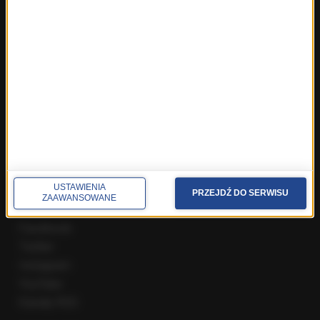
Fakty z Zakopanego
ROZMOWY W RMF FM
Najnowsze rozmowy w RMF FM
Rozmowa o 7:00 w RMF FM i Radiu RMF24
Poranna rozmowa w RMF FM
Popołudniowa rozmowa w RMF FM
Gość Krzysztofa Ziemca w RMF FM
Rozmowy w Radiu RMF24
SPOŁECZNOŚĆ
USTAWIENIA
PRZEJDŹ DO SERWISU
ZAAWANSOWANE
Facebook
Twitter
Instagram
YouTube
Kanały RSS