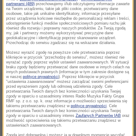
partnerami (489)
przechowujemy i/lub odczytujemy informacje zawarte
na Twoim urządzeniu, takie jak pliki cookie, przetwarzamy dane
osobowe, takie jak unikalne identyfikatory, informacje przesyłane
przez urządzenia końcowe niezbędne do personalizacji reklam i treści,
udostępnienie funkcji mediów społecznościowych pomiaru ruchu jak
również dla rozwoju i poprawny naszych produktów. Za Twoją zgodą
my, jak i partnerzy możemy wykorzystywać precyzyjne dane
geolokalizacyjne i identyfikację poprzez skanowanie urządzeń.
Przechodząc do serwisu zgadzasz się na wskazane działania.
Możesz wyrazić zgodę na powyższe cele przetwarzania poprzez
kliknięcie w przycisk "przechodzę do serwisu", możesz również nie
wyrażać zgody poprzez wybór ustawień zaawansowanych. W sytuacji
Zarzuty dotyczą kilku przetargów organizowanych
braku zgody będziemy przetwarzać dane osobowe w innych celach na
przez starostwo w 2014 roku na remonty dróg
innych podstawach prawnych (informacje w tym zakresie dostępne są
w naszej
polityce prywatności
). Poprzez kliknięcie w przycisk
powiatowych. W wyniku zmów ograniczano
"ustawienia zaawansowane" możesz zarządzać swoimi preferencjami
przed wyrażeniem zgody lub odmową udzielenia zgody. Cele
możliwość wyboru najkorzystniejszej oferty.
przetwarzania Twoich danych bez konieczności uzyskania Twojej
zgody w oparciu o uzasadniony interes Radio Muzyka Fakty Grupa
RMF sp. z o.o. sp. k. oraz informacje o możliwości sprzeciwienia się
takiemu przetwarzaniu znajdziesz w
polityce prywatności
. Cele
Nie chcemy na razie zdradzać, jaki był mechanizm
przetwarzania Twoich danych bez konieczności uzyskania Twojej
działania podejrzanych
– mówiła w rozmowie z
zgody w oparciu o uzasadniony interes
Zaufanych Partnerów IAB
oraz
możliwość sprzeciwienia się takiemu przetwarzaniu znajdziesz w
reporterką RMF FM Anną Kropaczek Marta Zawada-
ustawieniach zaawansowanych.
Dybek, rzecznik Prokuratury Okręgowej w
Zgoda jest dobrowolna i możesz ją w dowolnym momencie wycofać,