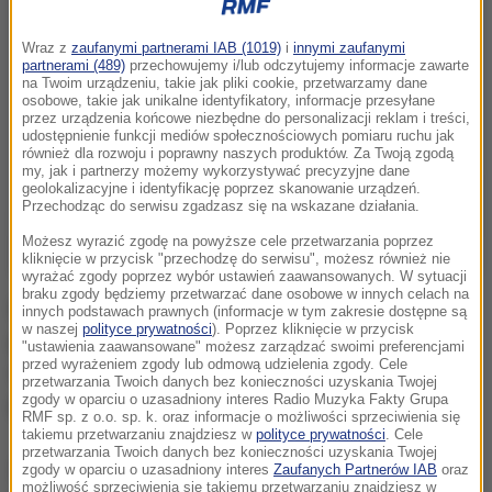
Wraz z
zaufanymi partnerami IAB (1019)
i
innymi zaufanymi
partnerami (489)
przechowujemy i/lub odczytujemy informacje zawarte
na Twoim urządzeniu, takie jak pliki cookie, przetwarzamy dane
osobowe, takie jak unikalne identyfikatory, informacje przesyłane
przez urządzenia końcowe niezbędne do personalizacji reklam i treści,
udostępnienie funkcji mediów społecznościowych pomiaru ruchu jak
również dla rozwoju i poprawny naszych produktów. Za Twoją zgodą
my, jak i partnerzy możemy wykorzystywać precyzyjne dane
geolokalizacyjne i identyfikację poprzez skanowanie urządzeń.
Przechodząc do serwisu zgadzasz się na wskazane działania.
Możesz wyrazić zgodę na powyższe cele przetwarzania poprzez
kliknięcie w przycisk "przechodzę do serwisu", możesz również nie
wyrażać zgody poprzez wybór ustawień zaawansowanych. W sytuacji
braku zgody będziemy przetwarzać dane osobowe w innych celach na
Do wypadku na drodze krajowej nr 6 doszło krótko
innych podstawach prawnych (informacje w tym zakresie dostępne są
w naszej
polityce prywatności
). Poprzez kliknięcie w przycisk
przed godziną 8 rano w sobotę - poinformował
"ustawienia zaawansowane" możesz zarządzać swoimi preferencjami
przed wyrażeniem zgody lub odmową udzielenia zgody. Cele
rzecznik prasowy zachodniopomorskiej straży
przetwarzania Twoich danych bez konieczności uzyskania Twojej
zgody w oparciu o uzasadniony interes Radio Muzyka Fakty Grupa
pożarnej Tomasz Kubiak.
RMF sp. z o.o. sp. k. oraz informacje o możliwości sprzeciwienia się
takiemu przetwarzaniu znajdziesz w
polityce prywatności
. Cele
przetwarzania Twoich danych bez konieczności uzyskania Twojej
Z informacji straży pożarnej wynika, że samochód
zgody w oparciu o uzasadniony interes
Zaufanych Partnerów IAB
oraz
możliwość sprzeciwienia się takiemu przetwarzaniu znajdziesz w