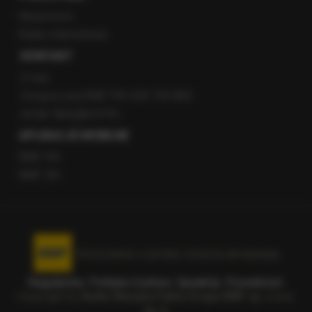
Newsroom
Radio internetowe
KONTAKT
O nas
Gorąca Linia RMF FM: 600 700 800
email: fakty@rmf.fm
APLIKACJE MOBILNE
RMF FM
RMF ON
Korzystanie z portalu oznacza akceptację
Regulaminu
.
Polityka Cookies
.
SpeakUp
.
Prywatność
.
Copyright by
Radio Muzyka Fakty Grupa RMF sp. z o.o.
sp. k.