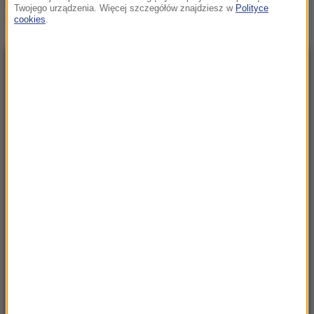
Twojego urządzenia. Więcej szczegółów znajdziesz w
Polityce
czasie burzy
cookies
.
NAJNOWSZE
20:12
Wielki i wydrukowany w 3D. Szkielet legendy
w warszawskim zoo
20:05
Pogrzeb Andrzeja Morozowskiego 14
sierpnia. Gdzie spocznie?
19:50
Kaszel i pieczenie oczu po kąpieli w termach.
Tajemniczy incydent na Słowacji
19:49
Świętokrzyskie: Konar spadł na pielgrzymów