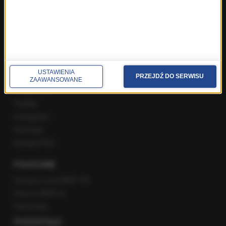
Popołudniowa rozmowa w RMF FM
Gość Krzysztofa Ziemca w RMF FM
Rozmowy w Radiu RMF24
SPOŁECZNOŚĆ
USTAWIENIA
PRZEJDŹ DO SERWISU
ZAAWANSOWANE
Facebook
Twitter
Instagram
YouTube
Kanały RSS
POLECANE
Gorąca Linia RMF FM
Staż w RMF24
Patronaty
POZOSTAŁE