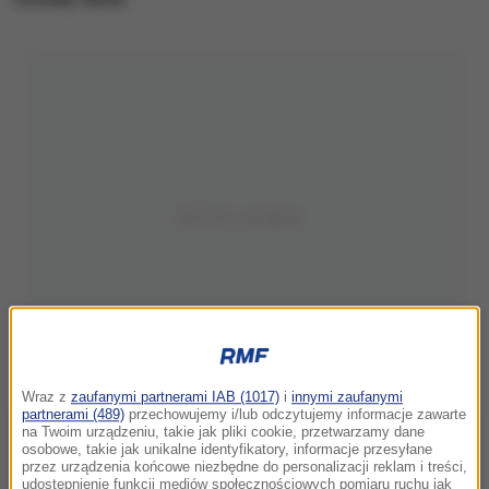
Wraz z
zaufanymi partnerami IAB (1017)
i
innymi zaufanymi
partnerami (489)
przechowujemy i/lub odczytujemy informacje zawarte
na Twoim urządzeniu, takie jak pliki cookie, przetwarzamy dane
osobowe, takie jak unikalne identyfikatory, informacje przesyłane
przez urządzenia końcowe niezbędne do personalizacji reklam i treści,
udostępnienie funkcji mediów społecznościowych pomiaru ruchu jak