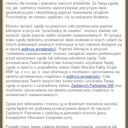
również dla rozwoju i poprawny naszych produktów. Za Twoją zgodą
my, jak i partnerzy możemy wykorzystywać precyzyjne dane
geolokalizacyjne i identyfikację poprzez skanowanie urządzeń.
Przechodząc do serwisu zgadzasz się na wskazane działania.
Możesz wyrazić zgodę na powyższe cele przetwarzania poprzez
kliknięcie w przycisk "przechodzę do serwisu", możesz również nie
wyrażać zgody poprzez wybór ustawień zaawansowanych. W sytuacji
braku zgody będziemy przetwarzać dane osobowe w innych celach na
innych podstawach prawnych (informacje w tym zakresie dostępne są
w naszej
polityce prywatności
). Poprzez kliknięcie w przycisk
"ustawienia zaawansowane" możesz zarządzać swoimi preferencjami
przed wyrażeniem zgody lub odmową udzielenia zgody. Cele
Bus, którym jechała 6-osobowa ekipa budowlana,
przetwarzania Twoich danych bez konieczności uzyskania Twojej
zgody w oparciu o uzasadniony interes Radio Muzyka Fakty Grupa
wyjechał z ulicy podporządkowanej i chciał przeciąć
RMF sp. z o.o. sp. k. oraz informacje o możliwości sprzeciwienia się
drogę wojewódzką. Centralnie w jego bok uderzył
takiemu przetwarzaniu znajdziesz w
polityce prywatności
. Cele
przetwarzania Twoich danych bez konieczności uzyskania Twojej
nadjeżdżający samochód ciężarowy.
zgody w oparciu o uzasadniony interes
Zaufanych Partnerów IAB
oraz
możliwość sprzeciwienia się takiemu przetwarzaniu znajdziesz w
ustawieniach zaawansowanych.
Kierowcy i pasażerowi busa, którzy siedzieli na
Zgoda jest dobrowolna i możesz ją w dowolnym momencie wycofać,
zgoda będzie też podstawą przekazywania danych do naszych
przednich fotelach nic się nie stało. Zginęło dwóch
Zaufanych Partnerów z siedzibą w państwach trzecich (poza
Europejskim Obszarem Gospodarczym).
siedzących tuż za nimi mężczyzn, a kolejnych dwóch
jest rannych.
Ponadto masz prawo żądania dostępu, sprostowania, usunięcia lub