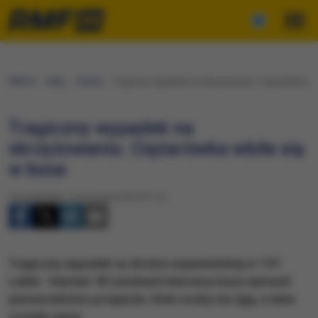
RMF24
Fakty
Polska
Tragiczny wypadek na skrzyżowaniu. Ciężarówka wbi
Tragiczny wypadek na
skrzyżowaniu. Ciężarówka wbiła się
w busa
Poniedziałek, 7 listopada 2016 (07:13)
Tragiczny wypadek na drodze wojewódzkiej nr 747
Lublin - Kamień. W Łaziskach kierowca busa wymusił
pierwszeństwo przejazdu. Dwie osoby nie żyją, a dwie
zostały ranne.