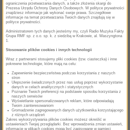
ograniczenia przetwarzania danych, a także złożenia skargi do
Prezesa Urzędu Ochrony Danych Osobowych. W polityce prywatności
znajdziesz informacje jak wykonać swoje prawa. Szczegółowe
informacje na temat przetwarzania Twoich danych znajdują się w
(abs)
polityce prywatności.
Administratorem tych danych jesteśmy my, czyli Radio Muzyka Fakty
Źródło: RMF FM
Grupa RMF sp. z o.o. sp. k. z siedzibą w Krakowie, al. Waszyngtona
1.
wypadek
Tagi:
Stosowanie plików cookies i innych technologii
NAJWAŻNIEJSZE FAKTY
Wraz z partnerami stosujemy pliki cookies (tzw. ciasteczka) i inne
pokrewne technologie, które mają na celu:
Wielki i wydrukowany w 3D.
Zapewnienie bezpieczeństwa podczas korzystania z naszych
stron
Szkielet legendy w
Ulepszenie świadczonych przez nas usług poprzez wykorzystanie
warszawskim zoo
danych w celach analitycznych i statystycznych
Poznanie Twoich preferencji na podstawie sposobu korzystania z
naszych serwisów
Pogrzeb Andrzeja
Wyświetlanie spersonalizowanych reklam, które odpowiadają
Morozowskiego 14
Twoim zainteresowaniom
sierpnia. Gdzie spocznie?
Gromadzenie zagregowanych danych użytkownika korzystającego
z różnych urządzeń
Zakres wykorzystywania plików cookies możesz określić w
Świętokrzyskie: Konar
ustawieniach Twojej przeglądarki. Bez wprowadzenia zmian ustawień,
informacje w plikach cookies mogą być zapisywane w pamięci
spadł na pielgrzymów w