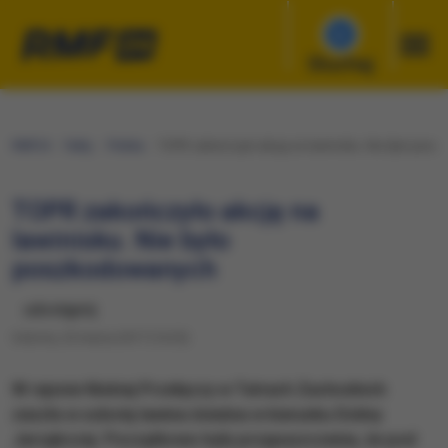
Słuchaj
RMF24
Fakty
Polska
TOPR zakończyło akcję na lawinisku. Nie było pos
TOPR zakończyło akcję na
lawinisku. Nie było
poszkodowanych
udostępnij
Sobota, 25 marca 2017 (14:25)
W rejonie Niskiej Przełęczy w Tatrach Zachodnich
zeszła w sobotę lawina śnieżna w kierunku Doliny
Jarząbczej. Początkowo były przypuszczenia, że pod