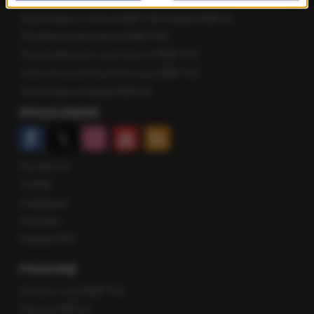
Najnowsze rozmowy w RMF FM
Rozmowa o 7:00 w RMF FM i Radiu RMF24
Poranna rozmowa w RMF FM
Popołudniowa rozmowa w RMF FM
Gość Krzysztofa Ziemca w RMF FM
Rozmowy w Radiu RMF24
SPOŁECZNOŚĆ
Facebook
Twitter
Instagram
YouTube
Kanały RSS
POLECANE
Gorąca Linia RMF FM
Staż w RMF24