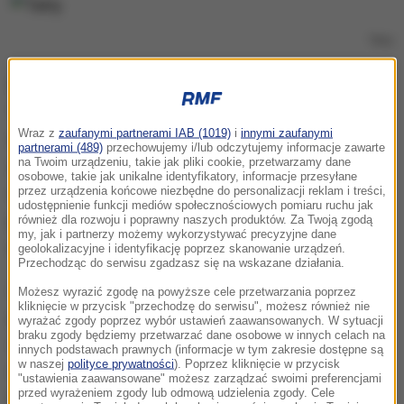
Tatry
O zejściu lawiny powiadomił telefonicznie centralę
TOPR przypadkowy świadek, który z dystansu
Wraz z
zaufanymi partnerami IAB (1019)
i
innymi zaufanymi
widział maszerującą w tym rejonie osobę tuż przed
partnerami (489)
przechowujemy i/lub odczytujemy informacje zawarte
na Twoim urządzeniu, takie jak pliki cookie, przetwarzamy dane
zejściem lawiny. Ratownicy na pokładzie śmigłowca
osobowe, takie jak unikalne identyfikatory, informacje przesyłane
dotarli na lawinisko, gdzie za pomocą sond i psów
przez urządzenia końcowe niezbędne do personalizacji reklam i treści,
udostępnienie funkcji mediów społecznościowych pomiaru ruchu jak
przeczesywali zwały śniegu. W akcji brało udział 23
również dla rozwoju i poprawny naszych produktów. Za Twoją zgodą
my, jak i partnerzy możemy wykorzystywać precyzyjne dane
ratowników oraz trzy psy.
geolokalizacyjne i identyfikację poprzez skanowanie urządzeń.
Przechodząc do serwisu zgadzasz się na wskazane działania.
Świadek zejścia lawiny zareagował prawidłowo,
Możesz wyrazić zgodę na powyższe cele przetwarzania poprzez
kliknięcie w przycisk "przechodzę do serwisu", możesz również nie
powiadamiając ratowników, bo przypuszczał, że pod
wyrażać zgody poprzez wybór ustawień zaawansowanych. W sytuacji
braku zgody będziemy przetwarzać dane osobowe w innych celach na
śniegiem może znajdować się osoba. Na szczęście
innych podstawach prawnych (informacje w tym zakresie dostępne są
w naszej
polityce prywatności
). Poprzez kliknięcie w przycisk
nic nikomu się nie stało
- powiedział PAP dyżurny
"ustawienia zaawansowane" możesz zarządzać swoimi preferencjami
przed wyrażeniem zgody lub odmową udzielenia zgody. Cele
ratownik TOPR Tomasz Wojciechowski.