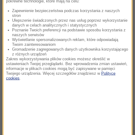
zwały ciężkiego śniegu, najważniejszy jest czas
pokrewne technologie, które mają na celu:
dotarcia do poszkodowanego. Jeżeli ratownikom
Zapewnienie bezpieczeństwa podczas korzystania z naszych
stron
uda się dotrzeć do zasypanego w ciągu 15 minut od
Ulepszenie świadczonych przez nas usług poprzez wykorzystanie
danych w celach analitycznych i statystycznych
zdarzenia, poszkodowany ma największe szanse na
Poznanie Twoich preferencji na podstawie sposobu korzystania z
naszych serwisów
wyjście z wypadku bez większych obrażeń. Później
Wyświetlanie spersonalizowanych reklam, które odpowiadają
Twoim zainteresowaniom
z każdą minutą szanse na uratowanie maleją.
Gromadzenie zagregowanych danych użytkownika korzystającego
z różnych urządzeń
Zakres wykorzystywania plików cookies możesz określić w
Dalsza część artykułu pod materiałem video:
ustawieniach Twojej przeglądarki. Bez wprowadzenia zmian ustawień,
informacje w plikach cookies mogą być zapisywane w pamięci
Twojego urządzenia. Więcej szczegółów znajdziesz w
Polityce
cookies
.