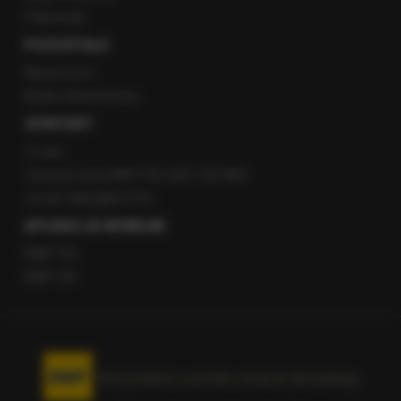
Patronaty
POZOSTAŁE
Newsroom
Radio internetowe
KONTAKT
O nas
Gorąca Linia RMF FM: 600 700 800
email: fakty@rmf.fm
APLIKACJE MOBILNE
RMF FM
RMF ON
Korzystanie z portalu oznacza akceptację