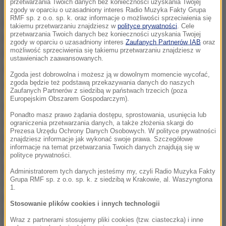
przetwarzania Twoich danych bez konieczności uzyskania Twojej
zgody w oparciu o uzasadniony interes Radio Muzyka Fakty Grupa
RMF sp. z o.o. sp. k. oraz informacje o możliwości sprzeciwienia się
Również w sobotę ze szlaku na najwyższy szczyt w
takiemu przetwarzaniu znajdziesz w
polityce prywatności
. Cele
przetwarzania Twoich danych bez konieczności uzyskania Twojej
Polsce - Rysy - z dużej wysokości spadł turysta.
zgody w oparciu o uzasadniony interes
Zaufanych Partnerów IAB
oraz
możliwość sprzeciwienia się takiemu przetwarzaniu znajdziesz w
Ratownicy TOPR przetransportowali ciężko rannego
ustawieniach zaawansowanych.
mężczyznę śmigłowcem do zakopiańskiego
Zgoda jest dobrowolna i możesz ją w dowolnym momencie wycofać,
szpitala.
zgoda będzie też podstawą przekazywania danych do naszych
Zaufanych Partnerów z siedzibą w państwach trzecich (poza
Europejskim Obszarem Gospodarczym).
W Tatrach obowiązuje drugi, umiarkowany stopień
Ponadto masz prawo żądania dostępu, sprostowania, usunięcia lub
zagrożenia lawinowego. Słoneczna pogoda zachęca
ograniczenia przetwarzania danych, a także złożenia skargi do
Prezesa Urzędu Ochrony Danych Osobowych. W polityce prywatności
do górskich wypraw, ale z ratowniczych statystyk
znajdziesz informacje jak wykonać swoje prawa. Szczegółowe
informacje na temat przetwarzania Twoich danych znajdują się w
wynika, że właśnie przy najniższych stopniach
polityce prywatności.
zagrożenia lawinowego - pierwszym i drugim -
Administratorem tych danych jesteśmy my, czyli Radio Muzyka Fakty
Grupa RMF sp. z o.o. sp. k. z siedzibą w Krakowie, al. Waszyngtona
dochodzi do największej liczby wypadków
1.
lawinowych. Często takie zdarzenia kończą się
Stosowanie plików cookies i innych technologii
tragicznie, bo w przypadku zasypania osoby przez
Wraz z partnerami stosujemy pliki cookies (tzw. ciasteczka) i inne