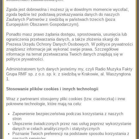
miejscowości Dzierzgoń na Pomorzu. Pracownicy
Zgoda jest dobrowolna i możesz ją w dowolnym momencie wycofać,
tamtejszego urzędu miasta na bieżąco monitorują
zgoda będzie też podstawą przekazywania danych do naszych
Zaufanych Partnerów z siedzibą w państwach trzecich (poza
rzekę.
Europejskim Obszarem Gospodarczym).
Ponadto masz prawo żądania dostępu, sprostowania, usunięcia lub
(az)
ograniczenia przetwarzania danych, a także złożenia skargi do
Prezesa Urzędu Ochrony Danych Osobowych. W polityce prywatności
znajdziesz informacje jak wykonać swoje prawa. Szczegółowe
informacje na temat przetwarzania Twoich danych znajdują się w
Źródło: RMF FM
polityce prywatności.
katastrofa ekologiczna
Administratorem tych danych jesteśmy my, czyli Radio Muzyka Fakty
Tagi:
Grupa RMF sp. z o.o. sp. k. z siedzibą w Krakowie, al. Waszyngtona
1.
chcesz widzieć więcej artykułów od RMF24?
dodaj w
Stosowanie plików cookies i innych technologii
Google
Wraz z partnerami stosujemy pliki cookies (tzw. ciasteczka) i inne
pokrewne technologie, które mają na celu:
Zapewnienie bezpieczeństwa podczas korzystania z naszych
stron
Ulepszenie świadczonych przez nas usług poprzez wykorzystanie
danych w celach analitycznych i statystycznych
Poznanie Twoich preferencji na podstawie sposobu korzystania z
naszych serwisów