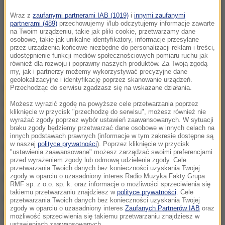
Wraz z
zaufanymi partnerami IAB (1019)
i
innymi zaufanymi
partnerami (489)
przechowujemy i/lub odczytujemy informacje zawarte
na Twoim urządzeniu, takie jak pliki cookie, przetwarzamy dane
osobowe, takie jak unikalne identyfikatory, informacje przesyłane
przez urządzenia końcowe niezbędne do personalizacji reklam i treści,
udostępnienie funkcji mediów społecznościowych pomiaru ruchu jak
również dla rozwoju i poprawny naszych produktów. Za Twoją zgodą
my, jak i partnerzy możemy wykorzystywać precyzyjne dane
geolokalizacyjne i identyfikację poprzez skanowanie urządzeń.
Wyniki próbek wody, które zostały pobrane w
Przechodząc do serwisu zgadzasz się na wskazane działania.
miejscowości Stare Dolno i Nowe Dolno będą znane
Możesz wyrazić zgodę na powyższe cele przetwarzania poprzez
kliknięcie w przycisk "przechodzę do serwisu", możesz również nie
dopiero w przyszłym tygodniu. Wędkarze, którzy
wyrażać zgody poprzez wybór ustawień zaawansowanych. W sytuacji
braku zgody będziemy przetwarzać dane osobowe w innych celach na
rozmawiali z reporterem RMF FM Piotrem
innych podstawach prawnych (informacje w tym zakresie dostępne są
w naszej
polityce prywatności
). Poprzez kliknięcie w przycisk
Bułakowskim wskazują, że być może doszło do
"ustawienia zaawansowane" możesz zarządzać swoimi preferencjami
przed wyrażeniem zgody lub odmową udzielenia zgody. Cele
wycieku ścieków z jakiejś przydomowej albo
przetwarzania Twoich danych bez konieczności uzyskania Twojej
przyzakładowej oczyszczalni.
zgody w oparciu o uzasadniony interes Radio Muzyka Fakty Grupa
RMF sp. z o.o. sp. k. oraz informacje o możliwości sprzeciwienia się
takiemu przetwarzaniu znajdziesz w
polityce prywatności
. Cele
W Wojewódzkim Inspektoracie Ochrony Środowiska
przetwarzania Twoich danych bez konieczności uzyskania Twojej
zgody w oparciu o uzasadniony interes
Zaufanych Partnerów IAB
oraz
w Elblągu wskazują, że do skażenia doszło bliżej
możliwość sprzeciwienia się takiemu przetwarzaniu znajdziesz w
ustawieniach zaawansowanych.