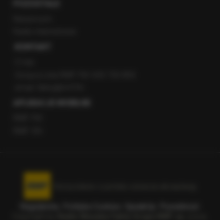
POZOSTAŁE
Newsroom
Radio internetowe
KONTAKT
O nas
Gorąca Linia RMF FM: 600 700 800
email: fakty@rmf.fm
APLIKACJE MOBILNE
RMF FM
RMF ON
Korzystanie z portalu oznacza akceptację
Regulaminu
.
Polityka Cookies
.
SpeakUp
.
Prywatność
.
Copyright by
Radio Muzyka Fakty Grupa RMF sp. z o.o.