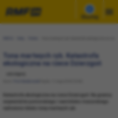
Słuchaj
RMF24
Fakty
Polska
Tona martwych ryb. Katastrofa ekologiczna na rzec
Tona martwych ryb. Katastrofa
ekologiczna na rzece Dzierzgoń
udostępnij
Autor:
Piotr Bułakowski
Piątek, 11 maja 2018 (10:03)
Katastrofa ekologiczna na rzece Dzierzgoń. Na granicy
województw pomorskiego i warmińsko-mazurskiego
wyłowiono blisko tonę martwych ryb.